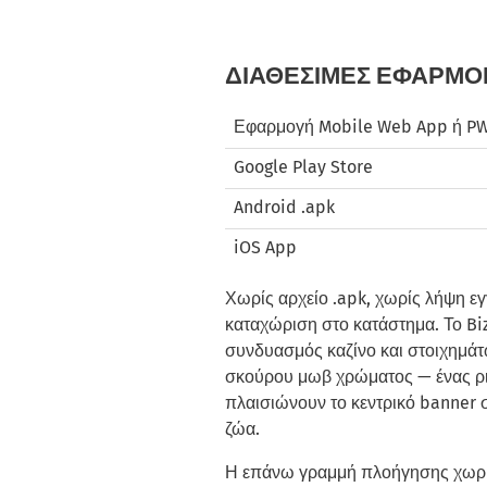
ΔΙΑΘΈΣΙΜΕΣ ΕΦΑΡΜΟ
Εφαρμογή Mobile Web App ή P
Google Play Store
Android .apk
iOS App
Χωρίς αρχείο .apk, χωρίς λήψη ε
καταχώριση στο κατάστημα. Το Biz
συνδυασμός καζίνο και στοιχημάτ
σκούρου μωβ χρώματος — ένας ρι
πλαισιώνουν το κεντρικό banner σ
ζώα.
Η επάνω γραμμή πλοήγησης χωρίζε