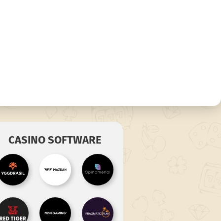
CASINO SOFTWARE