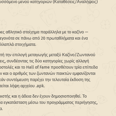
υσσόμενο μενού κατηγοριών (Καταθέσεις/Αναλήψεις)
ρες αθλητικό στοίχημα παράλληλα με το καζίνο —
γεγονότα σε πάνω από 20 πρωταθλήματα και ένα
ολλαπλά στοιχήματα.
ρατή την επιλογή μεταγωγής μεταξύ Καζίνο/Ζωντανού
εις, συνδέοντας τις δύο κατηγορίες χωρίς αλλαγή
οστολές και το Hall of Fame προσθέτουν τρία επίπεδα
ν και ο αριθμός των ζωντανών παικτών εμφανίζονται
εάν συντόμευση παρέχει την τελευταία έκδοση της
είται λήψη αρχείου .apk.
ιστής και η άδεια δεν έχουν δημοσιοποιηθεί. Το
ια εγκατάσταση μέσω του προγράμματος περιήγησης,
α.