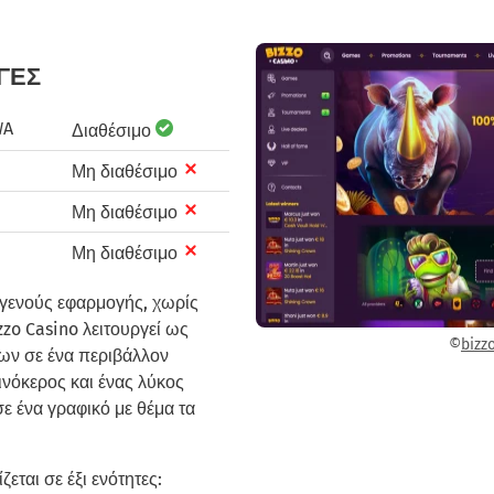
ΓΈΣ
WA
Διαθέσιμο
Μη διαθέσιμο
Μη διαθέσιμο
Μη διαθέσιμο
γγενούς εφαρμογής, χωρίς
zo Casino λειτουργεί ως
©
bizz
ων σε ένα περιβάλλον
νόκερος και ένας λύκος
ε ένα γραφικό με θέμα τα
ται σε έξι ενότητες: