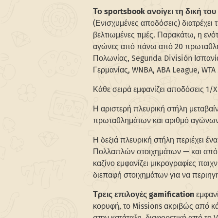
Το sportsbook ανοίγει τη δική του
(Ενισχυμένες αποδόσεις) διατρέχει
βελτιωμένες τιμές. Παρακάτω, η ενό
αγώνες από πάνω από 20 πρωταθλήμ
Πολωνίας, Segunda División Ισπανία
Γερμανίας, WNBA, ABA League, WTA 
Κάθε σειρά εμφανίζει αποδόσεις 1/X
Η αριστερή πλευρική στήλη μεταβαί
πρωταθλημάτων και αριθμό αγώνων
Η δεξιά πλευρική στήλη περιέχει έν
Πολλαπλών στοιχημάτων — και από 
καζίνο εμφανίζει μικρογραφίες παιχν
διεπαφή στοιχημάτων για να περιηγ
Τρεις επιλογές gamification
εμφανί
κορυφή, το Missions ακριβώς από κ
στην κατάταξη, διαφορετική από το V