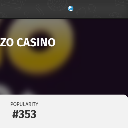
ZO CASINO
POPULARITY
#353