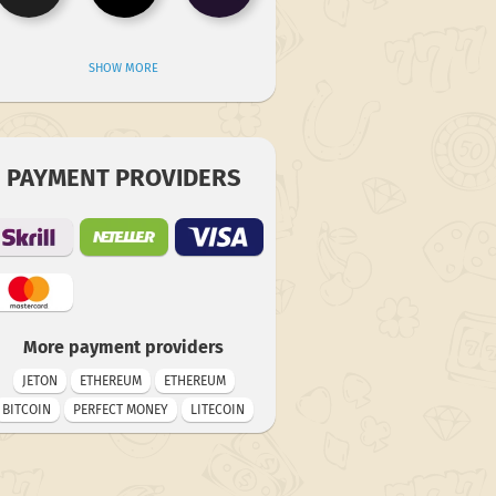
SHOW MORE
PAYMENT PROVIDERS
More payment providers
JETON
ETHEREUM
ETHEREUM
BITCOIN
PERFECT MONEY
LITECOIN