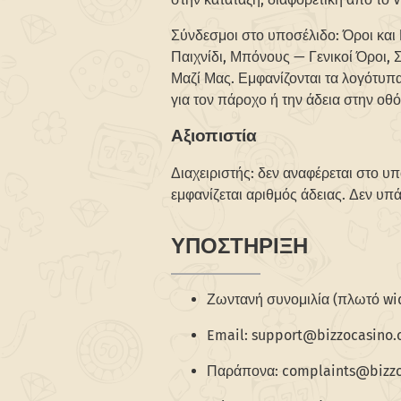
Σύνδεσμοι στο υποσέλιδο: Όροι κα
Παιχνίδι, Μπόνους — Γενικοί Όροι, 
Μαζί Μας. Εμφανίζονται τα λογότυπα
για τον πάροχο ή την άδεια στην οθό
Αξιοπιστία
Διαχειριστής: δεν αναφέρεται στο υπ
εμφανίζεται αριθμός άδειας. Δεν υπά
ΥΠΟΣΤΉΡΙΞΗ
Ζωντανή συνομιλία (πλωτό wid
Email: support@bizzocasino
Παράπονα: complaints@bizzoc