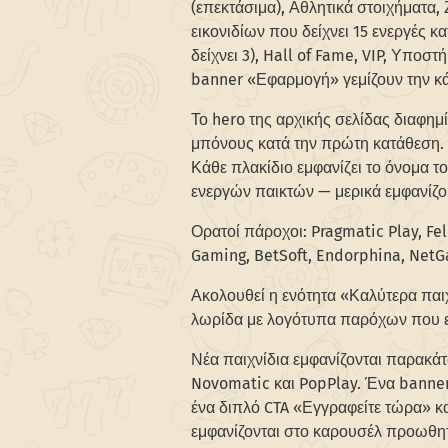
(επεκτάσιμα), Αθλητικά στοιχήματα
εικονιδίων που δείχνει 15 ενεργές 
δείχνει 3), Hall of Fame, VIP, Υποσ
banner «Εφαρμογή» γεμίζουν την κ
Το hero της αρχικής σελίδας διαφημ
μπόνους κατά την πρώτη κατάθεση. Μ
Κάθε πλακίδιο εμφανίζει το όνομα το
ενεργών παικτών — μερικά εμφανίζο
Ορατοί πάροχοι: Pragmatic Play, Fe
Gaming, BetSoft, Endorphina, NetG
Ακολουθεί η ενότητα «Καλύτερα παιχ
λωρίδα με λογότυπα παρόχων που εμ
Νέα παιχνίδια εμφανίζονται παρακάτ
Novomatic και PopPlay. Ένα banner 
ένα διπλό CTA «Εγγραφείτε τώρα» κ
εμφανίζονται στο καρουσέλ προωθητ