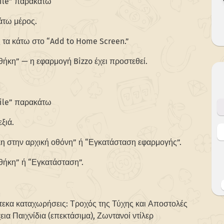
ile” παρακάτω
άτω μέρος.
ς τα κάτω στο “Add to Home Screen.”
ήκη” — η εφαρμογή Bizzo έχει προστεθεί.
ile” παρακάτω
ξιά.
η στην αρχική οθόνη” ή “Εγκατάσταση εφαρμογής”.
ήκη” ή “Εγκατάσταση”.
τεκα καταχωρήσεις: Τροχός της Τύχης και Αποστολές
ια Παιχνίδια (επεκτάσιμα), Ζωντανοί ντίλερ