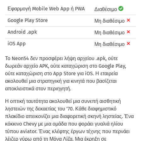
Εφαρμογή Mobile Web App ή PWA
Διαθέσιμο
Google Play Store
Μη διαθέσιμο
Android .apk
Μη διαθέσιμο
iOS App
Μη διαθέσιμο
Το Neon54 δεν προσφέρει λήψη αρχείου .apk, ούτε
δωρεάν αρχείο APK, ούτε καταχώριση στο Google Play,
ούτε καταχώριση στο App Store για iOS. Η εταιρεία
ακολουθεί μια στρατηγική για κινητά που βασίζεται
αποκλειστικά στον περιηγητή.
Η οπτική ταυτότητα ακολουθεί μια συνεπή αισθητική
ληστειών της δεκαετίας του ’70. Κάθε διαφημιστικό
πλακίδιο απεικονίζει μια διαφορετική σκηνή ληστείας. Ένα
κόκκινο Chevy με μια ομάδα που φοράει γυαλιά ηλίου
τύπου aviator. Ένας κλέφτης έργων τέχνης που περνάει
λέιζερ γύρω από τη Μόνα Λίζα. Μια έκρηξη σε