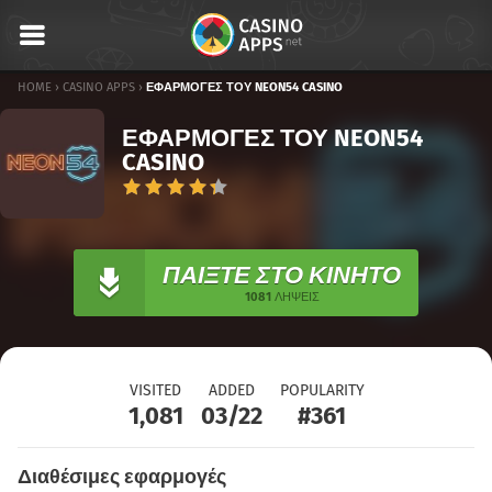
HOME
›
CASINO APPS
›
ΕΦΑΡΜΟΓΈΣ ΤΟΥ NEON54 CASINO
ΕΦΑΡΜΟΓΈΣ ΤΟΥ NEON54
CASINO
ΠΑΊΞΤΕ ΣΤΟ ΚΙΝΗΤΌ
1081
ΛΉΨΕΙΣ
VISITED
ADDED
POPULARITY
1,081
03/22
#361
Διαθέσιμες εφαρμογές