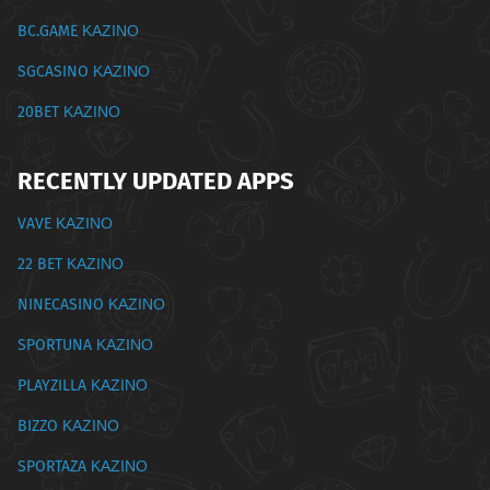
BC.GAME ΚΑΖΊΝΟ
SGCASINO ΚΑΖΊΝΟ
20BET ΚΑΖΊΝΟ
RECENTLY UPDATED APPS
VAVE ΚΑΖΊΝΟ
22 BET ΚΑΖΊΝΟ
NINECASINO ΚΑΖΊΝΟ
SPORTUNA ΚΑΖΊΝΟ
PLAYZILLA ΚΑΖΊΝΟ
BIZZO ΚΑΖΊΝΟ
SPORTAZA ΚΑΖΊΝΟ