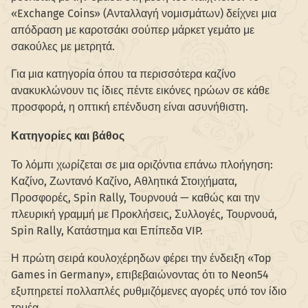
«Exchange Coins» (Ανταλλαγή νομισμάτων) δείχνει μια
απόδραση με καροτσάκι σούπερ μάρκετ γεμάτο με
σακούλες με μετρητά.
Για μια κατηγορία όπου τα περισσότερα καζίνο
ανακυκλώνουν τις ίδιες πέντε εικόνες ηρώων σε κάθε
προσφορά, η οπτική επένδυση είναι ασυνήθιστη.
Κατηγορίες και βάθος
Το λόμπι χωρίζεται σε μια οριζόντια επάνω πλοήγηση:
Καζίνο, Ζωντανό Καζίνο, Αθλητικά Στοιχήματα,
Προσφορές, Spin Rally, Τουρνουά — καθώς και την
πλευρική γραμμή με Προκλήσεις, Συλλογές, Τουρνουά,
Spin Rally, Κατάστημα και Επίπεδα VIP.
Η πρώτη σειρά κουλοχέρηδων φέρει την ένδειξη «Top
Games in Germany», επιβεβαιώνοντας ότι το Neon54
εξυπηρετεί πολλαπλές ρυθμιζόμενες αγορές υπό τον ίδιο
τομέα.