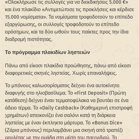
«Ολοκλήρωσε τις συλλογές για να διεκδικήσεις 5.000 €»
και ένα πλακίδιο «Αντιμετώπισε τις προκλήσεις και κέρδισε
15.000 νομίσματα». Τα νομίσματα τροφοδοτούν το επίπεδο
εξαργύρωσης, οι συλλογές τροφοδοτούν το επίπεδο
ορόσημων, και τα δύο ωθούν τους παίκτες προς την ίδια
διαδρομή πιστότητας.
Το πρόγραμμα πλακιδίων ληστειών
Πάνω από είκοσι πλακίδια προώθησης, πάνω από είκοσι
διαφορετικές σκηνές ληστείας. Χωρίς επαναλήψεις.
Το μπόνους καλωσορίσματος δείχνει ένα αυτοκίνητο
διαφυγής στο ηλιοβασίλεμα. Το «First Deposit» (Πρώτη
κατάθεση) δείχνει έναν τερματοφύλακα να βουτάει σε ένα
άδειο τέρμα. Το «Daily Cashback» (Καθημερινή επιστροφή
χρημάτων) απεικονίζει ένα σαλόνι κατά τη διάρκεια
ληστείας με έναν έκπληκτο μάρτυρα. Το «Bonus Dice»
(Ζάρια μπόνους) περιλαμβάνει μια σκηνή από τραπέζι
ρουλέτας με την ομάδα στη μέση του παιχνιδιού. Το