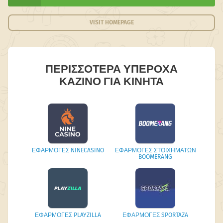
VISIT HOMEPAGE
ΠΕΡΙΣΣΌΤΕΡΑ ΥΠΈΡΟΧΑ
ΚΑΖΊΝΟ ΓΙΑ ΚΙΝΗΤΆ
ΕΦΑΡΜΟΓΈΣ NINECASINO
ΕΦΑΡΜΟΓΈΣ ΣΤΟΙΧΗΜΆΤΩΝ
BOOMERANG
ΕΦΑΡΜΟΓΈΣ PLAYZILLA
ΕΦΑΡΜΟΓΈΣ SPORTAZA