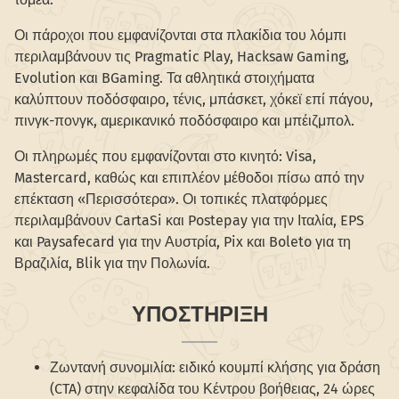
Οι πάροχοι που εμφανίζονται στα πλακίδια του λόμπι
περιλαμβάνουν τις Pragmatic Play, Hacksaw Gaming,
Evolution και BGaming. Τα αθλητικά στοιχήματα
καλύπτουν ποδόσφαιρο, τένις, μπάσκετ, χόκεϊ επί πάγου,
πινγκ-πονγκ, αμερικανικό ποδόσφαιρο και μπέιζμπολ.
Οι πληρωμές που εμφανίζονται στο κινητό: Visa,
Mastercard, καθώς και επιπλέον μέθοδοι πίσω από την
επέκταση «Περισσότερα». Οι τοπικές πλατφόρμες
περιλαμβάνουν CartaSi και Postepay για την Ιταλία, EPS
και Paysafecard για την Αυστρία, Pix και Boleto για τη
Βραζιλία, Blik για την Πολωνία.
ΥΠΟΣΤΉΡΙΞΗ
Ζωντανή συνομιλία: ειδικό κουμπί κλήσης για δράση
(CTA) στην κεφαλίδα του Κέντρου βοήθειας, 24 ώρες