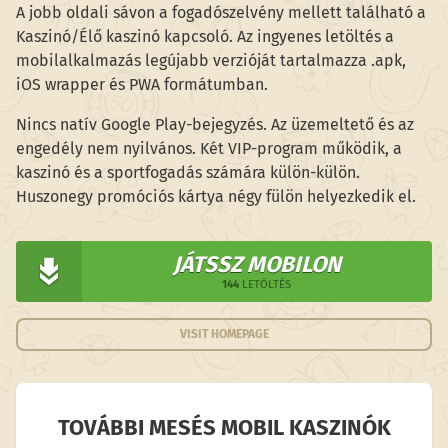
A jobb oldali sávon a fogadószelvény mellett található a
Kaszinó/Élő kaszinó kapcsoló. Az ingyenes letöltés a
mobilalkalmazás legújabb verzióját tartalmazza .apk,
iOS wrapper és PWA formátumban.
Nincs natív Google Play-bejegyzés. Az üzemeltető és az
engedély nem nyilvános. Két VIP-program működik, a
kaszinó és a sportfogadás számára külön-külön.
Huszonegy promóciós kártya négy fülön helyezkedik el.
JÁTSSZ MOBILON
144
LETÖLTÉS
VISIT HOMEPAGE
TOVÁBBI MESÉS MOBIL KASZINÓK