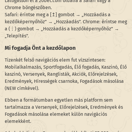
Látogasson el a 20bet.com oldalra a Safari vagy a
Chrome böngészőben.
Safari: érintse meg a [↥] gombot → „Hozzáadás a
kezdőképernyőhöz” → „Hozzáadás”. Chrome: érintse meg
a (⋮) gombot → „Hozzáadás a kezdőképernyőhöz” →
„Telepítés”.
Mi fogadja Önt a kezdőlapon
Tizenkét felső navigációs elem fut vízszintesen:
Mobilalkalmazás, Sportfogadás, Élő fogadás, Kaszinó, Élő
kaszinó, Versenyek, Ranglisták, Akciók, Előrejelzések,
Eredmények, Hírességek csarnoka, Fogadások másolása
(NEW címkével).
Ebben a formátumban egyetlen más platform sem
tartalmazza a Versenyek, Előrejelzések, Eredmények és
Fogadások másolása elemeket külön navigációs
elemekként.