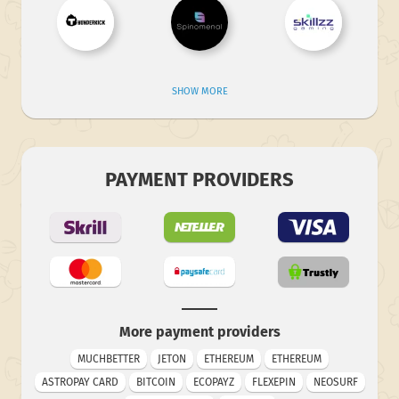
SHOW MORE
PAYMENT PROVIDERS
More payment providers
MUCHBETTER
JETON
ETHEREUM
ETHEREUM
ASTROPAY CARD
BITCOIN
ECOPAYZ
FLEXEPIN
NEOSURF