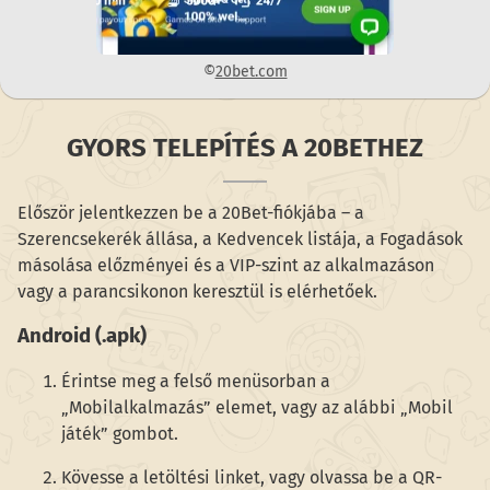
©
20bet.com
GYORS TELEPÍTÉS A 20BETHEZ
Először jelentkezzen be a 20Bet-fiókjába – a
Szerencsekerék állása, a Kedvencek listája, a Fogadások
másolása előzményei és a VIP-szint az alkalmazáson
vagy a parancsikonon keresztül is elérhetőek.
Android (.apk)
Érintse meg a felső menüsorban a
„Mobilalkalmazás” elemet, vagy az alábbi „Mobil
játék” gombot.
Kövesse a letöltési linket, vagy olvassa be a QR-