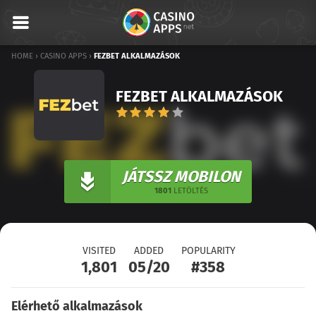
HOME
›
CASINO APPS
›
FEZBET ALKALMAZÁSOK
FEZBET ALKALMAZÁSOK
JÁTSSZ MOBILON
1801
LETÖLTÉS
VISITED
ADDED
POPULARITY
1,801
05/20
#358
Elérhető alkalmazások