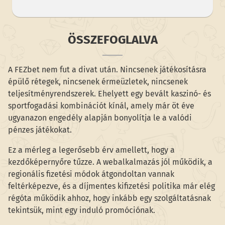
ÖSSZEFOGLALVA
A FEZbet nem fut a divat után. Nincsenek játékosításra
épülő rétegek, nincsenek érmeüzletek, nincsenek
teljesítményrendszerek. Ehelyett egy bevált kaszinó- és
sportfogadási kombinációt kínál, amely már öt éve
ugyanazon engedély alapján bonyolítja le a valódi
pénzes játékokat.
Ez a mérleg a legerősebb érv amellett, hogy a
kezdőképernyőre tűzze. A webalkalmazás jól működik, a
regionális fizetési módok átgondoltan vannak
feltérképezve, és a díjmentes kifizetési politika már elég
régóta működik ahhoz, hogy inkább egy szolgáltatásnak
tekintsük, mint egy induló promóciónak.