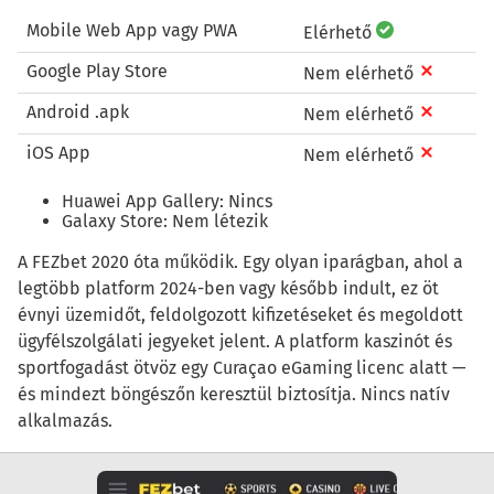
Mobile Web App vagy PWA
Elérhető
Google Play Store
Nem elérhető
Android .apk
Nem elérhető
iOS App
Nem elérhető
Huawei App Gallery: Nincs
Galaxy Store: Nem létezik
A FEZbet 2020 óta működik. Egy olyan iparágban, ahol a
legtöbb platform 2024-ben vagy később indult, ez öt
évnyi üzemidőt, feldolgozott kifizetéseket és megoldott
ügyfélszolgálati jegyeket jelent. A platform kaszinót és
sportfogadást ötvöz egy Curaçao eGaming licenc alatt —
és mindezt böngészőn keresztül biztosítja. Nincs natív
alkalmazás.