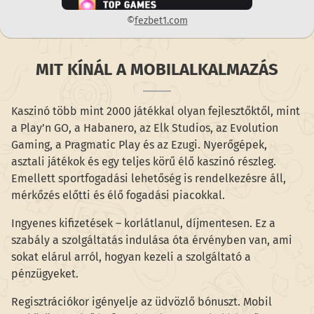
©
fezbet1.com
MIT KÍNÁL A MOBILALKALMAZÁS
Kaszinó több mint 2000 játékkal olyan fejlesztőktől, mint
a Play’n GO, a Habanero, az Elk Studios, az Evolution
Gaming, a Pragmatic Play és az Ezugi. Nyerőgépek,
asztali játékok és egy teljes körű élő kaszinó részleg.
Emellett sportfogadási lehetőség is rendelkezésre áll,
mérkőzés előtti és élő fogadási piacokkal.
Ingyenes kifizetések – korlátlanul, díjmentesen. Ez a
szabály a szolgáltatás indulása óta érvényben van, ami
sokat elárul arról, hogyan kezeli a szolgáltató a
pénzügyeket.
Regisztrációkor igényelje az üdvözlő bónuszt. Mobil