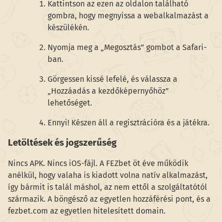
Kattintson az ezen az oldalon található
gombra, hogy megnyissa a webalkalmazást a
készülékén.
Nyomja meg a „Megosztás” gombot a Safari-
ban.
Görgessen kissé lefelé, és válassza a
„Hozzáadás a kezdőképernyőhöz”
lehetőséget.
Ennyi! Készen áll a regisztrációra és a játékra.
Letöltések és jogszerűség
Nincs APK. Nincs iOS-fájl. A FEZbet öt éve működik
anélkül, hogy valaha is kiadott volna natív alkalmazást,
így bármit is talál máshol, az nem ettől a szolgáltatótól
származik. A böngésző az egyetlen hozzáférési pont, és a
fezbet.com az egyetlen hitelesített domain.