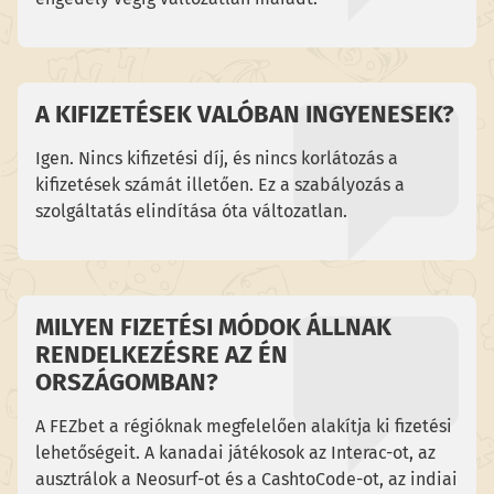
A KIFIZETÉSEK VALÓBAN INGYENESEK?
Igen. Nincs kifizetési díj, és nincs korlátozás a
kifizetések számát illetően. Ez a szabályozás a
szolgáltatás elindítása óta változatlan.
MILYEN FIZETÉSI MÓDOK ÁLLNAK
RENDELKEZÉSRE AZ ÉN
ORSZÁGOMBAN?
A FEZbet a régióknak megfelelően alakítja ki fizetési
lehetőségeit. A kanadai játékosok az Interac-ot, az
ausztrálok a Neosurf-ot és a CashtoCode-ot, az indiai