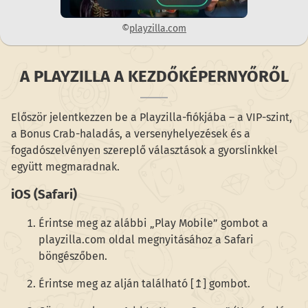
©
playzilla.com
A PLAYZILLA A KEZDŐKÉPERNYŐRŐL
Először jelentkezzen be a Playzilla-fiókjába – a VIP-szint,
a Bonus Crab-haladás, a versenyhelyezések és a
fogadószelvényen szereplő választások a gyorslinkkel
együtt megmaradnak.
iOS (Safari)
Érintse meg az alábbi „Play Mobile” gombot a
playzilla.com oldal megnyitásához a Safari
böngészőben.
Érintse meg az alján található [↥] gombot.