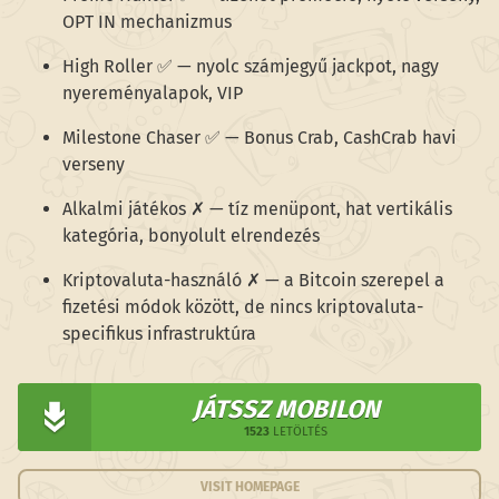
OPT IN mechanizmus
High Roller ✅ — nyolc számjegyű jackpot, nagy
nyereményalapok, VIP
Milestone Chaser ✅ — Bonus Crab, CashCrab havi
verseny
Alkalmi játékos ✗ — tíz menüpont, hat vertikális
kategória, bonyolult elrendezés
Kriptovaluta-használó ✗ — a Bitcoin szerepel a
fizetési módok között, de nincs kriptovaluta-
specifikus infrastruktúra
JÁTSSZ MOBILON
1523
LETÖLTÉS
VISIT HOMEPAGE