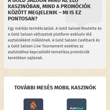
A GOLD SALOON MIND AZ ÉLŐ
KASZINÓBAN, MIND A PROMÓCIÓK
KÖZÖTT MEGJELENIK – MI IS EZ
PONTOSAN?
Egy márkás termékcsalád. A Gold Saloon Roulette és
a Gold Saloon változatok platform-exkluzív élő
asztalokként működnek. A Gold Saloon Cashback és
a Gold Saloon Live Tournament ezekhez az
asztalokhoz kapcsolódó tematikus promóciók
keretében zajlanak.
TOVÁBBI MESÉS MOBIL KASZINÓK