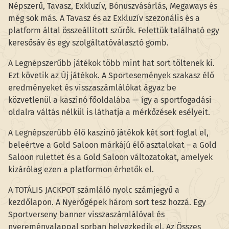
Népszerű, Tavasz, Exkluzív, Bónuszvásárlás, Megaways és
még sok más. A Tavasz és az Exkluzív szezonális és a
platform által összeállított szűrők. Felettük található egy
keresősáv és egy szolgáltatóválasztó gomb.
A Legnépszerűbb játékok több mint hat sort töltenek ki.
Ezt követik az Új játékok. A Sportesemények szakasz élő
eredményeket és visszaszámlálókat ágyaz be
közvetlenül a kaszinó főoldalába — így a sportfogadási
oldalra váltás nélkül is láthatja a mérkőzések esélyeit.
A Legnépszerűbb élő kaszinó játékok két sort foglal el,
beleértve a Gold Saloon márkájú élő asztalokat – a Gold
Saloon rulettet és a Gold Saloon változatokat, amelyek
kizárólag ezen a platformon érhetők el.
A TOTÁLIS JACKPOT számláló nyolc számjegyű a
kezdőlapon. A Nyerőgépek három sort tesz hozzá. Egy
Sportverseny banner visszaszámlálóval és
nyereményalappal sorban helyezkedik el. Az Összes