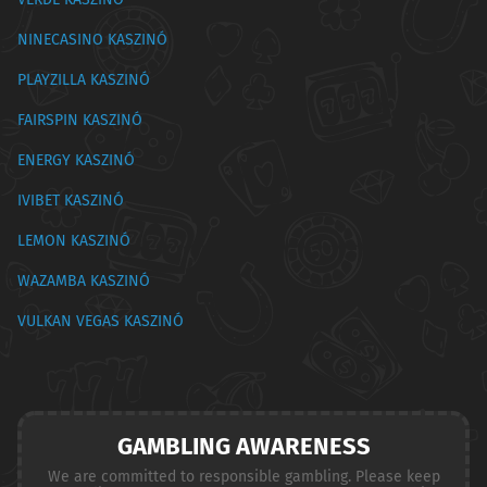
NINECASINO KASZINÓ
PLAYZILLA KASZINÓ
FAIRSPIN KASZINÓ
ENERGY KASZINÓ
IVIBET KASZINÓ
LEMON KASZINÓ
WAZAMBA KASZINÓ
VULKAN VEGAS KASZINÓ
GAMBLING AWARENESS
We are committed to responsible gambling. Please keep