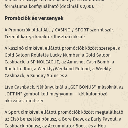
formátuma konfigurálható (decimális 2,00).
Promóciók és versenyek
A Promóciók oldal ALL / CASINO / SPORT szerint szűr.
Tizenöt kártya karakterillusztrációkkal:
A kaszinó címkével ellátott promóciók között szerepel a
Gold Saloon Roulette Lucky Number, a Gold Saloon
Cashback, a SPINOLEAGUE, az Amusnet Cash Bomb, a
Roulette Run, a Weekly/Weekend Reload, a Weekly
Cashback, a Sunday Spins és a
Live Cashback. Néhányuknál a „GET BONUS”, másoknál az
„OPT IN” gombot kell megnyomni – két különböző
aktiválási módszer.
A Sport címkével ellátott promóciók között megtalálható
az Első befizetési bónusz, a Bore Draw, az Early Payout, a
Cashback bónusz, az Accumulator Boost és a Heti