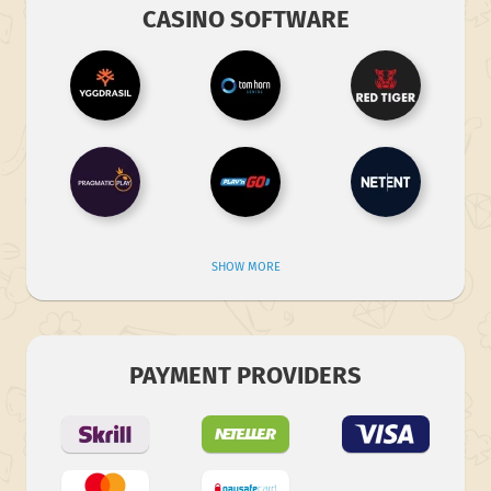
CASINO SOFTWARE
SHOW MORE
PAYMENT PROVIDERS