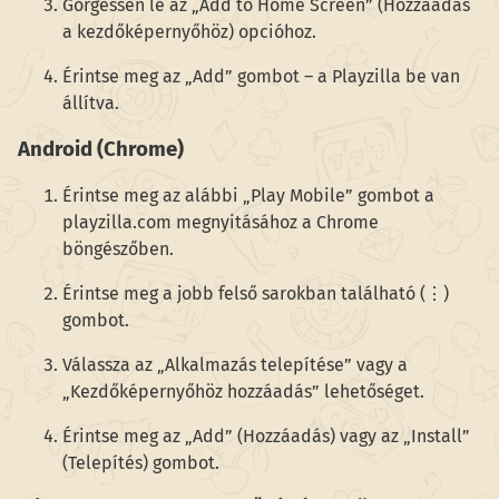
Görgessen le az „Add to Home Screen” (Hozzáadás
a kezdőképernyőhöz) opcióhoz.
Érintse meg az „Add” gombot – a Playzilla be van
állítva.
Android (Chrome)
Érintse meg az alábbi „Play Mobile” gombot a
playzilla.com megnyitásához a Chrome
böngészőben.
Érintse meg a jobb felső sarokban található (⋮)
gombot.
Válassza az „Alkalmazás telepítése” vagy a
„Kezdőképernyőhöz hozzáadás” lehetőséget.
Érintse meg az „Add” (Hozzáadás) vagy az „Install”
(Telepítés) gombot.