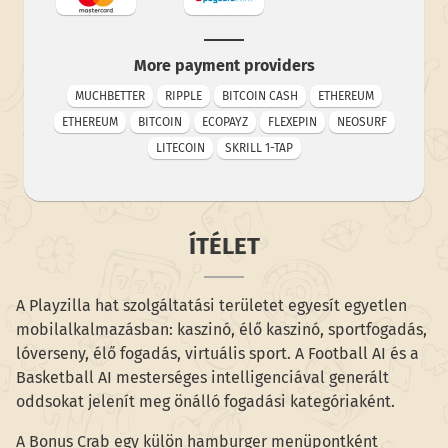
More payment providers
MUCHBETTER
RIPPLE
BITCOIN CASH
ETHEREUM
ETHEREUM
BITCOIN
ECOPAYZ
FLEXEPIN
NEOSURF
LITECOIN
SKRILL 1-TAP
ÍTÉLET
A Playzilla hat szolgáltatási területet egyesít egyetlen
mobilalkalmazásban: kaszinó, élő kaszinó, sportfogadás,
lóverseny, élő fogadás, virtuális sport. A Football AI és a
Basketball AI mesterséges intelligenciával generált
oddsokat jelenít meg önálló fogadási kategóriaként.
A Bonus Crab egy külön hamburger menüpontként