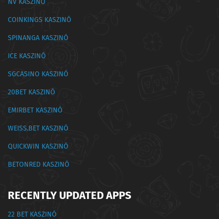
NV KASZINÓ
COINKINGS KASZINÓ
SPINANGA KASZINÓ
ICE KASZINÓ
SGCASINO KASZINÓ
20BET KASZINÓ
EMIRBET KASZINÓ
WEISS.BET KASZINÓ
QUICKWIN KASZINÓ
BETONRED KASZINÓ
RECENTLY UPDATED APPS
22 BET KASZINÓ