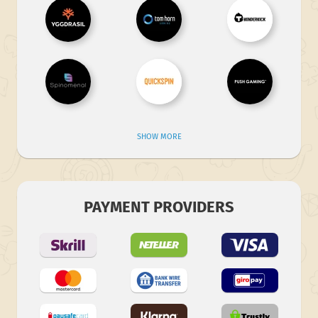
SHOW MORE
PAYMENT PROVIDERS