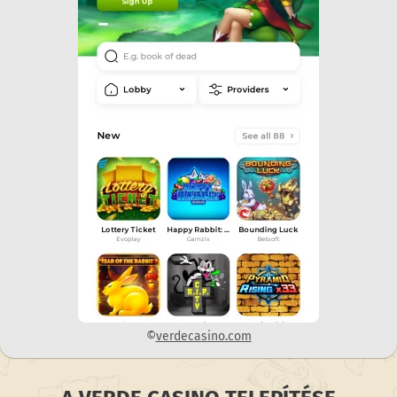
©
verdecasino.com