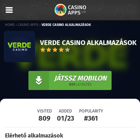
HOME
›
CASINO APPS
›
VERDE CASINO ALKALMAZÁSOK
VERDE CASINO ALKALMAZÁSOK
JÁTSSZ MOBILON
809
LETÖLTÉS
VISITED
ADDED
POPULARITY
809
01/23
#361
Elérhető alkalmazások