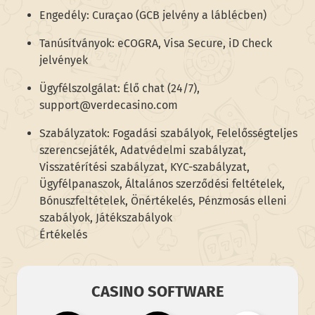
Engedély: Curaçao (GCB jelvény a láblécben)
Tanúsítványok: eCOGRA, Visa Secure, iD Check
jelvények
Ügyfélszolgálat: Élő chat (24/7),
support@verdecasino.com
Szabályzatok: Fogadási szabályok, Felelősségteljes
szerencsejáték, Adatvédelmi szabályzat,
Visszatérítési szabályzat, KYC-szabályzat,
Ügyfélpanaszok, Általános szerződési feltételek,
Bónuszfeltételek, Önértékelés, Pénzmosás elleni
szabályok, Játékszabályok
Értékelés
CASINO SOFTWARE