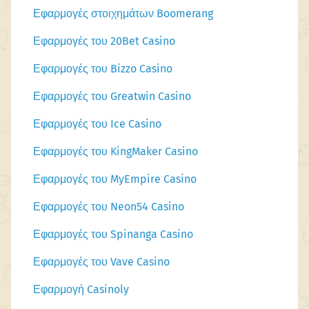
Εφαρμογές στοιχημάτων Boomerang
Εφαρμογές του 20Bet Casino
Εφαρμογές του Bizzo Casino
Εφαρμογές του Greatwin Casino
Εφαρμογές του Ice Casino
Εφαρμογές του KingMaker Casino
Εφαρμογές του MyEmpire Casino
Εφαρμογές του Neon54 Casino
Εφαρμογές του Spinanga Casino
Εφαρμογές του Vave Casino
Εφαρμογή Casinoly