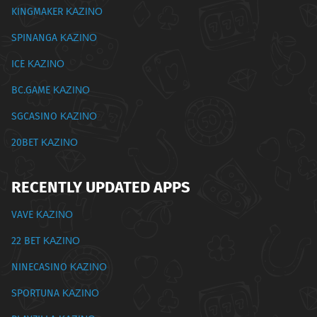
KINGMAKER ΚΑΖΊΝΟ
SPINANGA ΚΑΖΊΝΟ
ICE ΚΑΖΊΝΟ
BC.GAME ΚΑΖΊΝΟ
SGCASINO ΚΑΖΊΝΟ
20BET ΚΑΖΊΝΟ
RECENTLY UPDATED APPS
VAVE ΚΑΖΊΝΟ
22 BET ΚΑΖΊΝΟ
NINECASINO ΚΑΖΊΝΟ
SPORTUNA ΚΑΖΊΝΟ