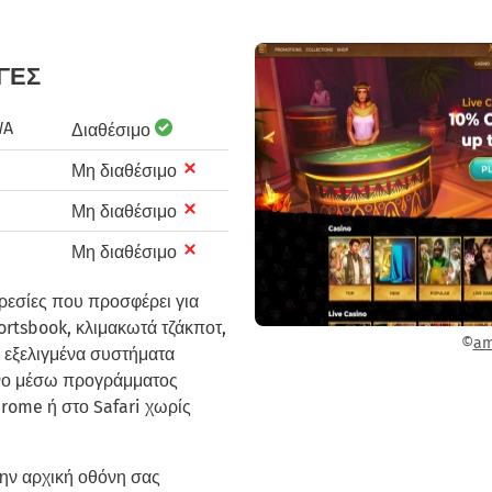
ΓΈΣ
WA
Διαθέσιμο
Μη διαθέσιμο
Μη διαθέσιμο
Μη διαθέσιμο
ηρεσίες που προσφέρει για
ortsbook, κλιμακωτά τζάκποτ,
©
am
ο εξελιγμένα συστήματα
ίνο μέσω προγράμματος
rome ή στο Safari χωρίς
ην αρχική οθόνη σας