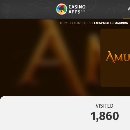
HOME
›
CASINO APPS
›
ΕΦΑΡΜΟΓΈΣ AMUNRA
VISITED
1,860