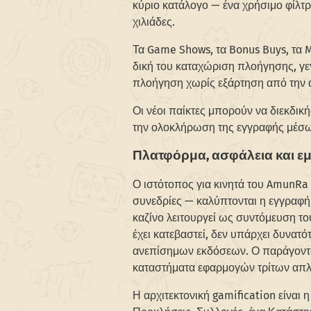
κύριο κατάλογο — ένα χρήσιμο φίλτρ
χιλιάδες.
Τα Game Shows, τα Bonus Buys, τα M
δική του καταχώριση πλοήγησης, γε
πλοήγηση χωρίς εξάρτηση από την 
Οι νέοι παίκτες μπορούν να διεκδι
την ολοκλήρωση της εγγραφής μέσω
Πλατφόρμα, ασφάλεια και ε
Ο ιστότοπος για κινητά του AmunRa 
συνεδρίες — καλύπτονται η εγγραφή, 
καζίνο λειτουργεί ως συντόμευση τ
έχει κατεβαστεί, δεν υπάρχει δυνα
ανεπίσημων εκδόσεων. Ο παράγοντα
καταστήματα εφαρμογών τρίτων απλά
Η αρχιτεκτονική gamification είναι 