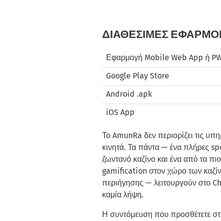
ΔΙΑΘΈΣΙΜΕΣ ΕΦΑΡΜΟ
Εφαρμογή Mobile Web App ή P
Google Play Store
Android .apk
iOS App
Το AmunRa δεν περιορίζει τις υπ
κινητά. Τα πάντα — ένα πλήρες sp
ζωντανό καζίνο και ένα από τα πι
gamification στον χώρο των καζ
περιήγησης — λειτουργούν στο Ch
καμία λήψη.
Η συντόμευση που προσθέτετε στ