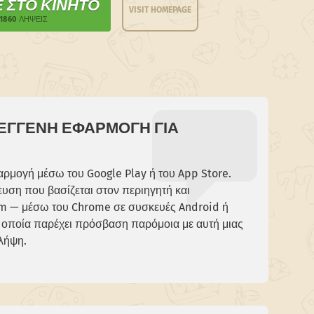
Ε ΣΤΟ ΚΙΝΗΤΌ
VISIT HOMEPAGE
1860
ΛΉΨΕΙΣ
 ΕΓΓΕΝΉ ΕΦΑΡΜΟΓΉ ΓΙΑ
αρμογή μέσω του Google Play ή του App Store.
ευση που βασίζεται στον περιηγητή και
om — μέσω του Chrome σε συσκευές Android ή
η οποία παρέχει πρόσβαση παρόμοια με αυτή μιας
 λήψη.