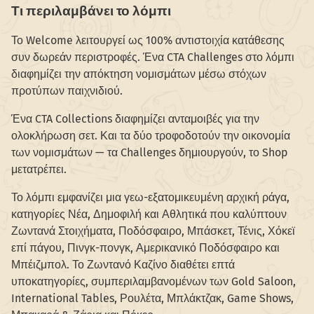
Τι περιλαμβάνει το λόμπι
Το Welcome λειτουργεί ως 100% αντιστοιχία κατάθεσης
συν δωρεάν περιστροφές. Ένα CTA Challenges στο λόμπι
διαφημίζει την απόκτηση νομισμάτων μέσω στόχων
προτύπων παιχνιδιού.
Ένα CTA Collections διαφημίζει ανταμοιβές για την
ολοκλήρωση σετ. Και τα δύο τροφοδοτούν την οικονομία
των νομισμάτων — τα Challenges δημιουργούν, το Shop
μετατρέπει.
Το λόμπι εμφανίζει μια γεω-εξατομικευμένη αρχική ράγα,
κατηγορίες Νέα, Δημοφιλή και Αθλητικά που καλύπτουν
Ζωντανά Στοιχήματα, Ποδόσφαιρο, Μπάσκετ, Τένις, Χόκεϊ
επί πάγου, Πινγκ-πονγκ, Αμερικανικό Ποδόσφαιρο και
Μπέιζμπολ. Το Ζωντανό Καζίνο διαθέτει επτά
υποκατηγορίες, συμπεριλαμβανομένων των Gold Saloon,
International Tables, Ρουλέτα, Μπλάκτζακ, Game Shows,