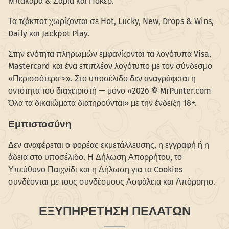
Μπακαρά & Ζάρια και Πόκερ.
Τα τζάκποτ χωρίζονται σε Hot, Lucky, New, Drops & Wins,
Daily και Jackpot Play.
Στην ενότητα πληρωμών εμφανίζονται τα λογότυπα Visa,
Mastercard και ένα επιπλέον λογότυπο με τον σύνδεσμο
«Περισσότερα >». Στο υποσέλιδο δεν αναγράφεται η
οντότητα του διαχειριστή — μόνο «2026 © MrPunter.com
Όλα τα δικαιώματα διατηρούνται» με την ένδειξη 18+.
Εμπιστοσύνη
Δεν αναφέρεται ο φορέας εκμετάλλευσης, η εγγραφή ή η
άδεια στο υποσέλιδο. Η Δήλωση Απορρήτου, το
Υπεύθυνο Παιχνίδι και η Δήλωση για τα Cookies
συνδέονται με τους συνδέσμους Ασφάλεια και Απόρρητο.
ΕΞΥΠΗΡΈΤΗΣΗ ΠΕΛΑΤΏΝ