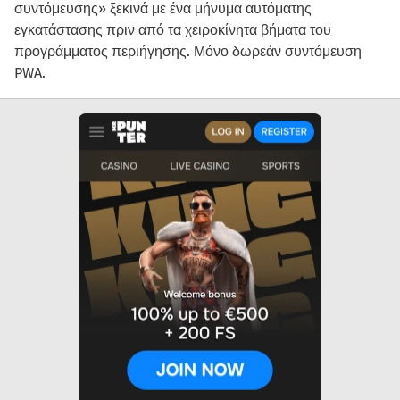
συντόμευσης» ξεκινά με ένα μήνυμα αυτόματης
εγκατάστασης πριν από τα χειροκίνητα βήματα του
προγράμματος περιήγησης. Μόνο δωρεάν συντόμευση
PWA.