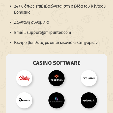
24/7, όπως επιβεβαιώνεται στη σελίδα του Κέντρου
βοήθειας
Ζωντανή συνομιλία
Email: support@mrpunter.com
Κέντρο βοήθειας με οκτώ εικονίδια κατηγοριών
CASINO SOFTWARE