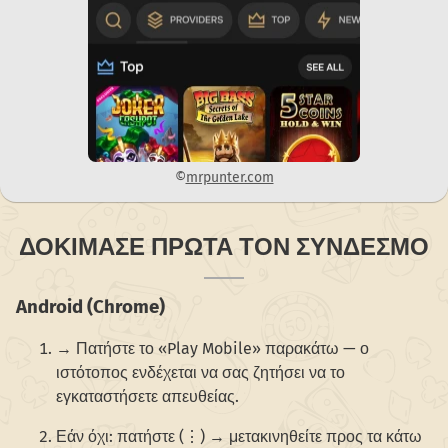
©
mrpunter.com
ΔΟΚΊΜΑΣΕ ΠΡΏΤΑ ΤΟΝ ΣΎΝΔΕΣΜΟ
Android (Chrome)
→ Πατήστε το «Play Mobile» παρακάτω — ο
ιστότοπος ενδέχεται να σας ζητήσει να το
εγκαταστήσετε απευθείας.
Εάν όχι: πατήστε (⋮) → μετακινηθείτε προς τα κάτω