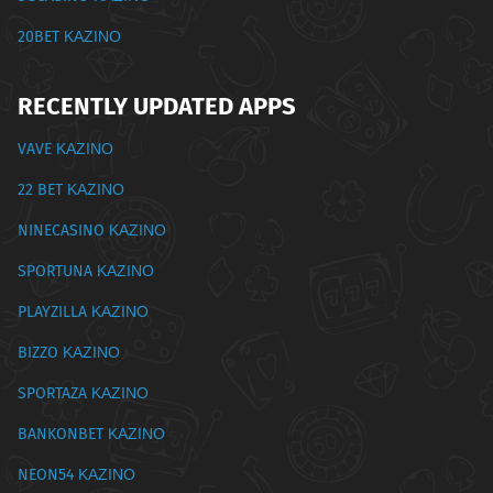
20BET ΚΑΖΊΝΟ
RECENTLY UPDATED APPS
VAVE ΚΑΖΊΝΟ
22 BET ΚΑΖΊΝΟ
NINECASINO ΚΑΖΊΝΟ
SPORTUNA ΚΑΖΊΝΟ
PLAYZILLA ΚΑΖΊΝΟ
BIZZO ΚΑΖΊΝΟ
SPORTAZA ΚΑΖΊΝΟ
BANKONBET ΚΑΖΊΝΟ
NEON54 ΚΑΖΊΝΟ