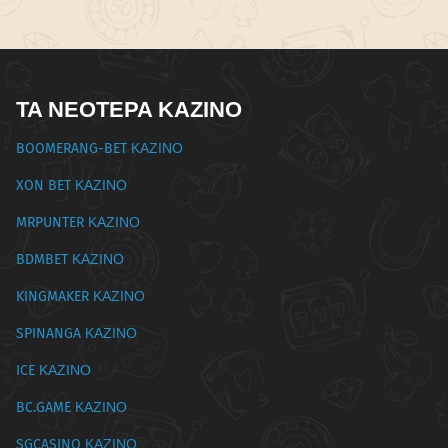
ΤΑ ΝΕΌΤΕΡΑ ΚΑΖΊΝΟ
BOOMERANG-BET ΚΑΖΊΝΟ
XON BET ΚΑΖΊΝΟ
MRPUNTER ΚΑΖΊΝΟ
BDMBET ΚΑΖΊΝΟ
KINGMAKER ΚΑΖΊΝΟ
SPINANGA ΚΑΖΊΝΟ
ICE ΚΑΖΊΝΟ
BC.GAME ΚΑΖΊΝΟ
SGCASINO ΚΑΖΊΝΟ