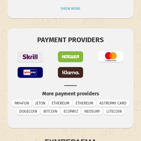
SHOW MORE
PAYMENT PROVIDERS
More payment providers
PAY4FUN
JETON
ETHEREUM
ETHEREUM
ASTROPAY CARD
DOGECOIN
BITCOIN
ECOPAYZ
NEOSURF
LITECOIN