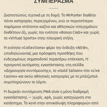
ΣΥΜΠΈΡΑΣΜΑ
Διαπιστώσεις σχετικά με τη δομή: Το MrPunter διαθέτει
πέντε κατηγορίες περιεχομένου, ενώ οι περισσότεροι
παρόμοιοι ιστότοποι καζίνο και αθλητικών στοιχημάτων
διαθέτουν έξι, χωρίς την ενότητα «Bonus Crab» και χωρίς
τα «Virtual Sports» στην πλευρική στήλη.
Η ενότητα «Collections» φέρει την ένδειξη «NEW»,
υποδηλώνοντας μια πρόσφατη προσθήκη που
ενδεχομένως σηματοδοτεί περαιτέρω επέκταση. Η
προτροπή αυτόματης εγκατάστασης στη σελίδα
«Δημιουργία συντόμευσης», το «Gold Saloon» στο «Live
Casino» και οκτώ αθλητικές κατηγορίες με το μπέιζμπολ
συμπληρώνουν το λόμπι.
Η δωρεάν συντόμευση PWA είναι η μόνη διαδρομή
εγκατάστασης — χωρίς .apk, χωρίς καταχώριση στο
κατάστημα. Το κενό στην αποκάλυψη πληροφοριών από