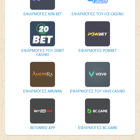
ΕΦΑΡΜΟΓΈΣ XON BET
ΕΦΑΡΜΟΓΈΣ ΤΟΥ ICE CASINO
ΕΦΑΡΜΟΓΈΣ ΤΟΥ 20BET
ΕΦΑΡΜΟΓΈΣ POWBET
CASINO
ΕΦΑΡΜΟΓΈΣ AMUNRA
ΕΦΑΡΜΟΓΈΣ ΤΟΥ VAVE CASINO
BETONRED APP
ΕΦΑΡΜΟΓΈΣ BC.GAME