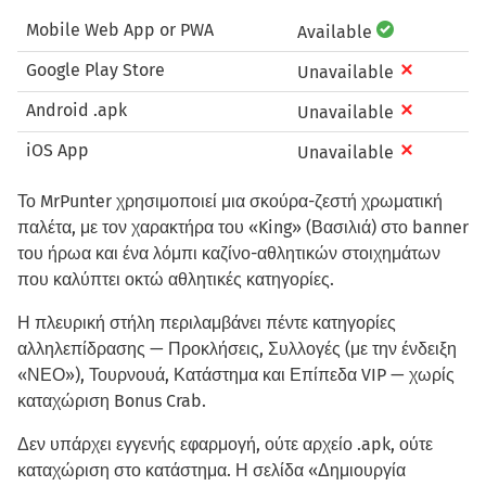
Mobile Web App or PWA
Available
Google Play Store
Unavailable
Android .apk
Unavailable
iOS App
Unavailable
Το MrPunter χρησιμοποιεί μια σκούρα-ζεστή χρωματική
παλέτα, με τον χαρακτήρα του «King» (Βασιλιά) στο banner
του ήρωα και ένα λόμπι καζίνο-αθλητικών στοιχημάτων
που καλύπτει οκτώ αθλητικές κατηγορίες.
Η πλευρική στήλη περιλαμβάνει πέντε κατηγορίες
αλληλεπίδρασης — Προκλήσεις, Συλλογές (με την ένδειξη
«ΝΕΟ»), Τουρνουά, Κατάστημα και Επίπεδα VIP — χωρίς
καταχώριση Bonus Crab.
Δεν υπάρχει εγγενής εφαρμογή, ούτε αρχείο .apk, ούτε
καταχώριση στο κατάστημα. Η σελίδα «Δημιουργία