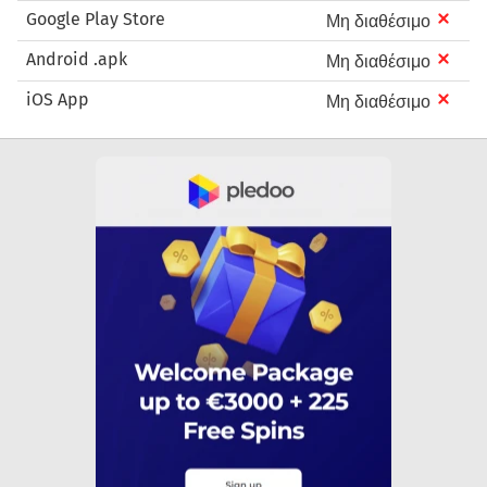
Google Play Store
Μη διαθέσιμο
Android .apk
Μη διαθέσιμο
iOS App
Μη διαθέσιμο