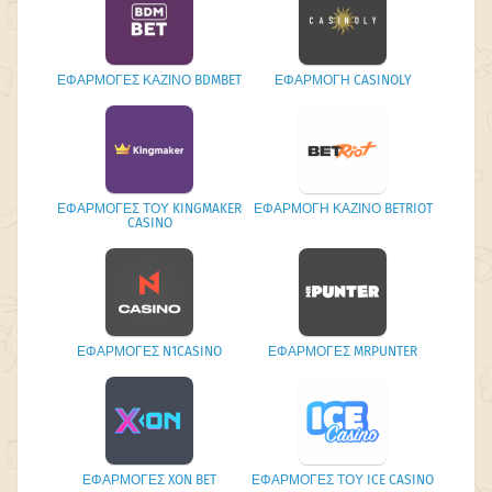
ΕΦΑΡΜΟΓΈΣ ΚΑΖΊΝΟ BDMBET
ΕΦΑΡΜΟΓΉ CASINOLY
ΕΦΑΡΜΟΓΈΣ ΤΟΥ KINGMAKER
ΕΦΑΡΜΟΓΉ ΚΑΖΊΝΟ BETRIOT
CASINO
ΕΦΑΡΜΟΓΈΣ N1CASINO
ΕΦΑΡΜΟΓΈΣ MRPUNTER
ΕΦΑΡΜΟΓΈΣ XON BET
ΕΦΑΡΜΟΓΈΣ ΤΟΥ ICE CASINO