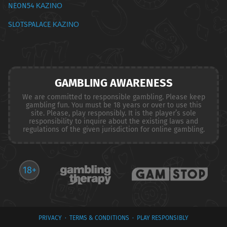
NEON54 ΚΑΖΊΝΟ
SLOTSPALACE ΚΑΖΊΝΟ
GAMBLING AWARENESS
We are committed to responsible gambling. Please keep
gambling fun. You must be 18 years or over to use this
site. Please, play responsibly. It is the player’s sole
responsibility to inquire about the existing laws and
regulations of the given jurisdiction for online gambling.
18+
PRIVACY
·
TERMS & CONDITIONS
·
PLAY RESPONSIBLY