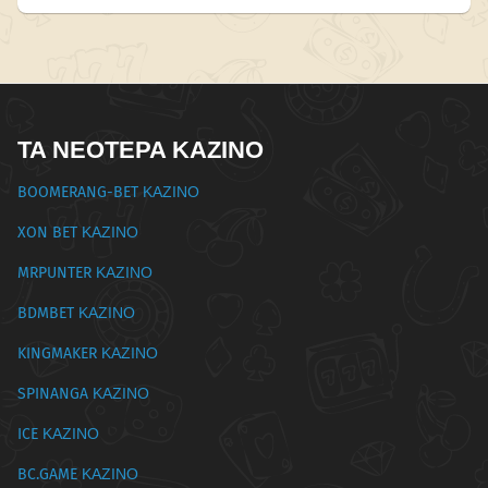
ΤΑ ΝΕΌΤΕΡΑ ΚΑΖΊΝΟ
BOOMERANG-BET ΚΑΖΊΝΟ
XON BET ΚΑΖΊΝΟ
MRPUNTER ΚΑΖΊΝΟ
BDMBET ΚΑΖΊΝΟ
KINGMAKER ΚΑΖΊΝΟ
SPINANGA ΚΑΖΊΝΟ
ICE ΚΑΖΊΝΟ
BC.GAME ΚΑΖΊΝΟ