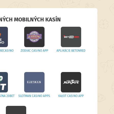
ČNÝCH MOBILNÝCH KASÍN
INECASINO
ZODIAC CASINO APP
APLIKÁCIE BETONRED
SÍNA 20BET
SLOTMAN CASINO APPS
KAJOT CASINO APP