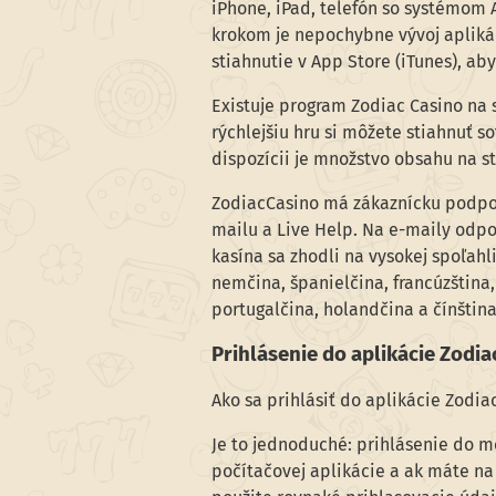
iPhone, iPad, telefón so systémom
krokom je nepochybne vývoj apliká
stiahnutie v App Store (iTunes), ab
Existuje program Zodiac Casino na 
rýchlejšiu hru si môžete stiahnuť so
dispozícii je množstvo obsahu na st
ZodiacCasino má zákaznícku podpor
mailu a Live Help. Na e-maily odpo
kasína sa zhodli na vysokej spoľahli
nemčina, španielčina, francúzština,
portugalčina, holandčina a čínština
Prihlásenie do aplikácie Zodia
Ako sa prihlásiť do aplikácie Zodia
Je to jednoduché: prihlásenie do m
počítačovej aplikácie a ak máte na