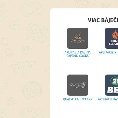
VIAC BÁJE
APLIKÁCIA KASÍNA
APLIKÁCIE N
CAPTAIN COOKS
QUATRO CASINO APP
APLIKÁCIE KA