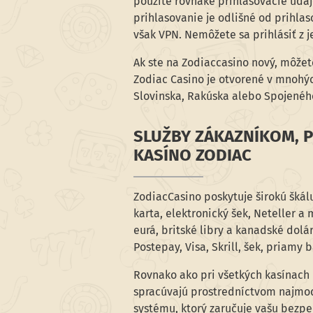
použite rovnaké prihlasovacie údaje
prihlasovanie je odlišné od prihla
však VPN. Nemôžete sa prihlásiť z j
Ak ste na Zodiaccasino nový, môžete
Zodiac Casino je otvorené v mnohýc
Slovinska, Rakúska alebo Spojeného
SLUŽBY ZÁKAZNÍKOM, 
KASÍNO ZODIAC
ZodiacCasino poskytuje širokú škál
karta, elektronický šek, Neteller a
eurá, britské libry a kanadské dolár
Postepay, Visa, Skrill, šek, priamy
Rovnako ako pri všetkých kasínach
spracúvajú prostredníctvom najmo
systému, ktorý zaručuje vašu bezpe