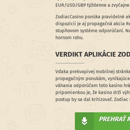
EUR/USD/GBP týždenne a zvyčajne 
ZodiacCasino ponúka pravidelné ak
dispozícii je aj propagačná akcia R
stupňovom systéme odporúčaní. Na
hornom rohu.
VERDIKT APLIKÁCIE ZO
Vďaka prekvapivej mobilnej stránke
propagačným ponukám, vynikajúcem
váhania odporúčam toto kasíno hrá
pripomienkou je, že kasíno drží vý
postup by sa dal kritizovať. Zodiac
PREHRAŤ 