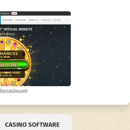
diaccasino.com
CASINO SOFTWARE