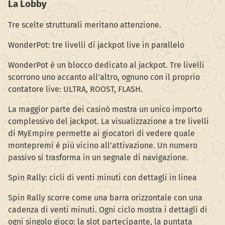
La Lobby
Tre scelte strutturali meritano attenzione.
WonderPot: tre livelli di jackpot live in parallelo
WonderPot è un blocco dedicato al jackpot. Tre livelli
scorrono uno accanto all’altro, ognuno con il proprio
contatore live: ULTRA, ROOST, FLASH.
La maggior parte dei casinò mostra un unico importo
complessivo del jackpot. La visualizzazione a tre livelli
di MyEmpire permette ai giocatori di vedere quale
montepremi è più vicino all’attivazione. Un numero
passivo si trasforma in un segnale di navigazione.
Spin Rally: cicli di venti minuti con dettagli in linea
Spin Rally scorre come una barra orizzontale con una
cadenza di venti minuti. Ogni ciclo mostra i dettagli di
ogni singolo gioco: la slot partecipante, la puntata