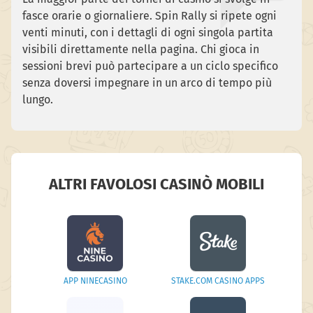
fasce orarie o giornaliere. Spin Rally si ripete ogni
venti minuti, con i dettagli di ogni singola partita
visibili direttamente nella pagina. Chi gioca in
sessioni brevi può partecipare a un ciclo specifico
senza doversi impegnare in un arco di tempo più
lungo.
ALTRI FAVOLOSI CASINÒ MOBILI
APP NINECASINO
STAKE.COM CASINO APPS