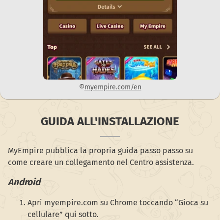
©
myempire.com/en
GUIDA ALL'INSTALLAZIONE
MyEmpire pubblica la propria guida passo passo su
come creare un collegamento nel Centro assistenza.
Android
Apri myempire.com su Chrome toccando “Gioca su
cellulare” qui sotto.