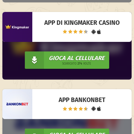
APP DI KINGMAKER CASINO
GIOCA AL CELLULARE
SCARICATO
274
VOLTE
APP BANKONBET