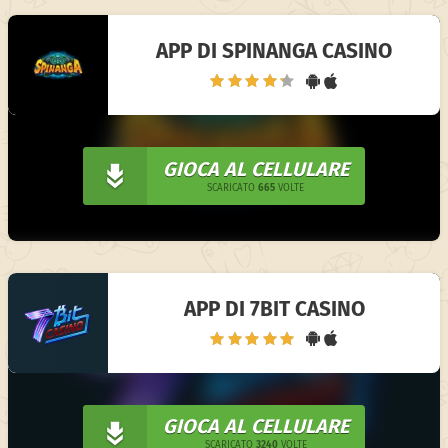
APP DI SPINANGA CASINO
GIOCA AL CELLULARE
SCARICATO
665
VOLTE
APP DI 7BIT CASINO
GIOCA AL CELLULARE
SCARICATO
3240
VOLTE