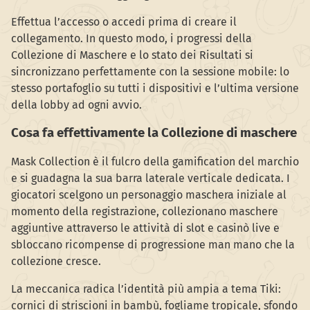
Effettua l’accesso o accedi prima di creare il
collegamento. In questo modo, i progressi della
Collezione di Maschere e lo stato dei Risultati si
sincronizzano perfettamente con la sessione mobile: lo
stesso portafoglio su tutti i dispositivi e l’ultima versione
della lobby ad ogni avvio.
Cosa fa effettivamente la Collezione di maschere
Mask Collection è il fulcro della gamification del marchio
e si guadagna la sua barra laterale verticale dedicata. I
giocatori scelgono un personaggio maschera iniziale al
momento della registrazione, collezionano maschere
aggiuntive attraverso le attività di slot e casinò live e
sbloccano ricompense di progressione man mano che la
collezione cresce.
La meccanica radica l’identità più ampia a tema Tiki:
cornici di striscioni in bambù, fogliame tropicale, sfondo