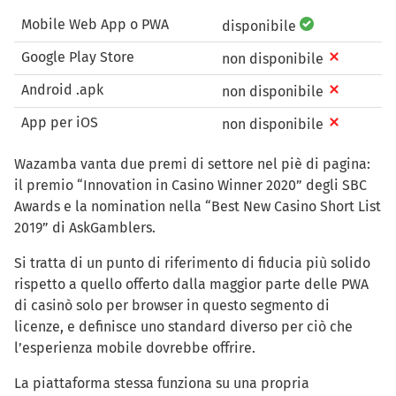
Mobile Web App o PWA
disponibile
Google Play Store
non disponibile
Android .apk
non disponibile
App per iOS
non disponibile
Wazamba vanta due premi di settore nel piè di pagina:
il premio “Innovation in Casino Winner 2020” degli SBC
Awards e la nomination nella “Best New Casino Short List
2019” di AskGamblers.
Si tratta di un punto di riferimento di fiducia più solido
rispetto a quello offerto dalla maggior parte delle PWA
di casinò solo per browser in questo segmento di
licenze, e definisce uno standard diverso per ciò che
l’esperienza mobile dovrebbe offrire.
La piattaforma stessa funziona su una propria