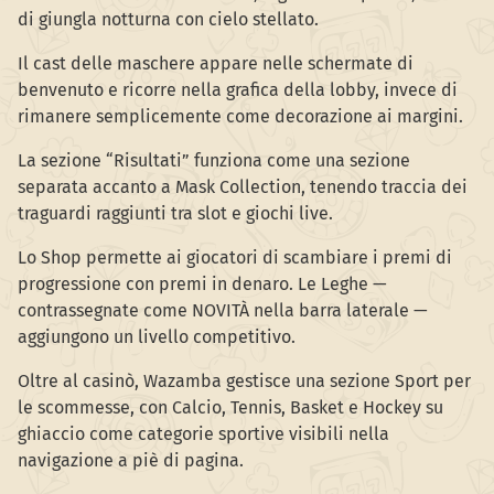
di giungla notturna con cielo stellato.
Il cast delle maschere appare nelle schermate di
benvenuto e ricorre nella grafica della lobby, invece di
rimanere semplicemente come decorazione ai margini.
La sezione “Risultati” funziona come una sezione
separata accanto a Mask Collection, tenendo traccia dei
traguardi raggiunti tra slot e giochi live.
Lo Shop permette ai giocatori di scambiare i premi di
progressione con premi in denaro. Le Leghe —
contrassegnate come NOVITÀ nella barra laterale —
aggiungono un livello competitivo.
Oltre al casinò, Wazamba gestisce una sezione Sport per
le scommesse, con Calcio, Tennis, Basket e Hockey su
ghiaccio come categorie sportive visibili nella
navigazione a piè di pagina.