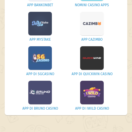
APP BANKONBET
NOMINI CASINO APPS
APP MYSTAKE
APP CAZIMBO
APP DI SGCASINO
APP DI QUICKWIN CASINO
APP DI BRUNO CASINO
APP DI IWILD CASINO