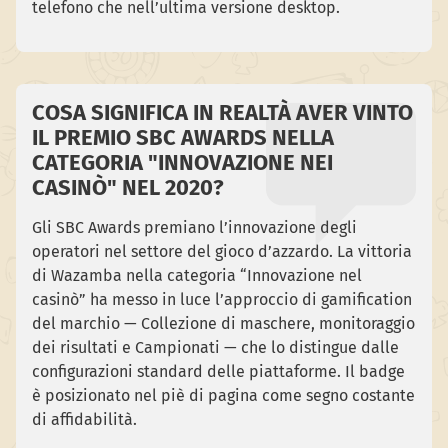
telefono che nell’ultima versione desktop.
COSA SIGNIFICA IN REALTÀ AVER VINTO
IL PREMIO SBC AWARDS NELLA
CATEGORIA "INNOVAZIONE NEI
CASINÒ" NEL 2020?
Gli SBC Awards premiano l’innovazione degli
operatori nel settore del gioco d’azzardo. La vittoria
di Wazamba nella categoria “Innovazione nel
casinò” ha messo in luce l’approccio di gamification
del marchio — Collezione di maschere, monitoraggio
dei risultati e Campionati — che lo distingue dalle
configurazioni standard delle piattaforme. Il badge
è posizionato nel piè di pagina come segno costante
di affidabilità.