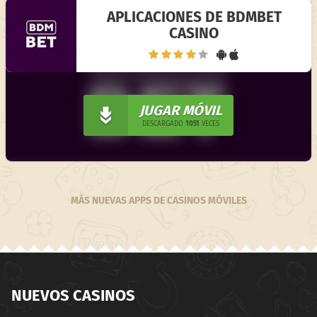
APLICACIONES DE BDMBET
CASINO
JUGAR MÓVIL
DESCARGADO
1051
VECES
MÁS NUEVAS APPS DE CASINOS MÓVILES
NUEVOS CASINOS