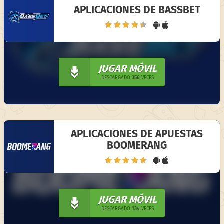
APLICACIONES DE BASSBET
JUGAR MÓVIL
DESCARGADO
356
VECES
APLICACIONES DE APUESTAS
BOOMERANG
JUGAR MÓVIL
DESCARGADO
134
VECES