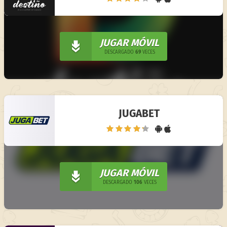
JUGAR MÓVIL
DESCARGADO
69
VECES
JUGABET
JUGAR MÓVIL
DESCARGADO
106
VECES