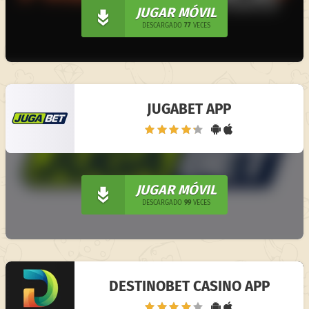
JUGAR MÓVIL
DESCARGADO
77
VECES
JUGABET APP
JUGAR MÓVIL
DESCARGADO
99
VECES
DESTINOBET CASINO APP