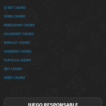
22 BET CASINO
VERDE CASINO
NINECASINO CASINO
GOLDENBET CASINO
WINOLOT CASINO
CASINADO CASINO
PLAYZILLA CASINO
7BIT CASINO
20BET CASINO
JUEGO RESPONSABLE