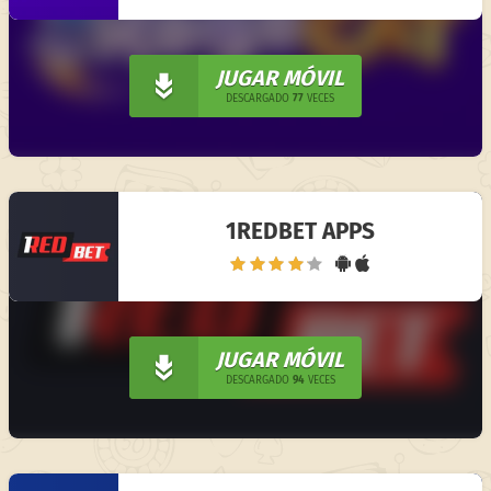
JUGAR MÓVIL
DESCARGADO
77
VECES
1REDBET APPS
JUGAR MÓVIL
DESCARGADO
94
VECES