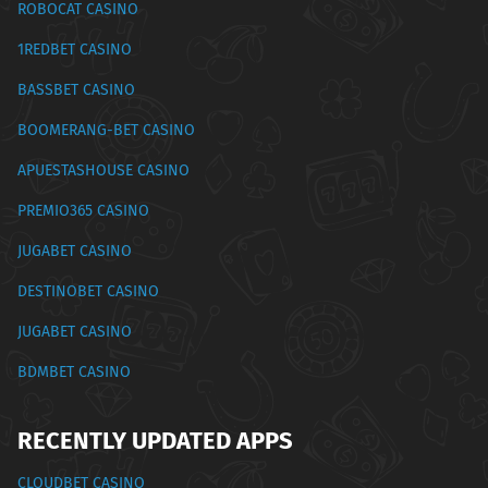
ROBOCAT CASINO
1REDBET CASINO
BASSBET CASINO
BOOMERANG-BET CASINO
APUESTASHOUSE CASINO
PREMIO365 CASINO
JUGABET CASINO
DESTINOBET CASINO
JUGABET CASINO
BDMBET CASINO
RECENTLY UPDATED APPS
CLOUDBET CASINO