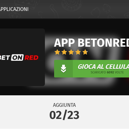
APPLICAZIONI
APP BETONRE
GIOCA AL CELLUL
SCARICATO
6092
VOLTE
AGGIUNTA
02/23