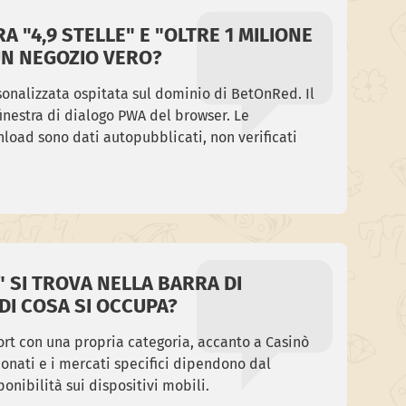
A "4,9 STELLE" E "OLTRE 1 MILIONE
UN NEGOZIO VERO?
sonalizzata ospitata sul dominio di BetOnRed. Il
finestra di dialogo PWA del browser. Le
nload sono dati autopubblicati, non verificati
 SI TROVA NELLA BARRA DI
 DI COSA SI OCCUPA?
rt con una propria categoria, accanto a Casinò
nati e i mercati specifici dipendono dal
onibilità sui dispositivi mobili.