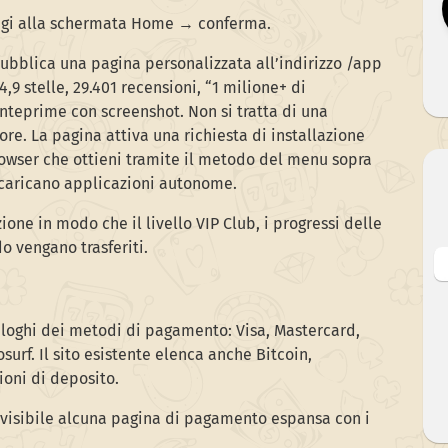
ungi alla schermata Home → conferma.
ubblica una pagina personalizzata all’indirizzo /app
4,9 stelle, 29.401 recensioni, “1 milione+ di
nteprime con screenshot. Non si tratta di una
ore. La pagina attiva una richiesta di installazione
owser che ottieni tramite il metodo del menu sopra
scaricano applicazioni autonome.
zione in modo che il livello VIP Club, i progressi delle
do vengano trasferiti.
loghi dei metodi di pagamento: Visa, Mastercard,
surf. Il sito esistente elenca anche Bitcoin,
oni di deposito.
visibile alcuna pagina di pagamento espansa con i