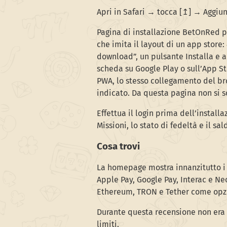
Apri in Safari → tocca [↥] → Aggi
Pagina di installazione BetOnRed p
che imita il layout di un app store: 
download”, un pulsante Installa e a
scheda su Google Play o sull’App St
PWA, lo stesso collegamento del br
indicato. Da questa pagina non si 
Effettua il login prima dell’installa
Missioni, lo stato di fedeltà e il sal
Cosa trovi
La homepage mostra innanzitutto i 
Apple Pay, Google Pay, Interac e Neo
Ethereum, TRON e Tether come opzi
Durante questa recensione non era 
limiti.