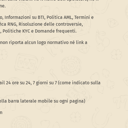
ne.
, Informazioni su BTI, Politica AML, Termini e
fica RNG, Risoluzione delle controversie,
, Politiche KYC e Domande frequenti.
 non riporta alcun logo normativo né link a
il 24 ore su 24, 7 giorni su 7 (come indicato sulla
ella barra laterale mobile su ogni pagina)
om