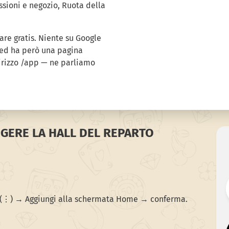
issioni e negozio, Ruota della
are gratis. Niente su Google
Red ha però una pagina
dirizzo /app — ne parliamo
GERE LA HALL DEL REPARTO
(⋮) → Aggiungi alla schermata Home → conferma.