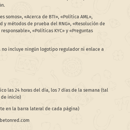
ón.
es somos», «Acerca de BTI», «Política AML»,
ad y métodos de prueba del RNG», «Resolución de
 responsable», «Políticas KYC» y «Preguntas
 no incluye ningún logotipo regulador ni enlace a
ico las 24 horas del día, los 7 días de la semana (tal
de inicio)
te en la barra lateral de cada página)
@betonred.com