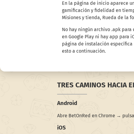
En la página de inicio aparece u
gamificación y fidelidad en tiemp
Misiones y tienda, Rueda de la fo
No hay ningún archivo .apk para 
en Google Play ni hay app para i
página de instalación específica
esto a continuación.
TRES CAMINOS HACIA E
Android
Abre BetOnRed en Chrome → pulsa (
iOS