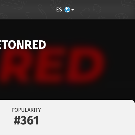
ES
BETONRED
POPULARITY
#361