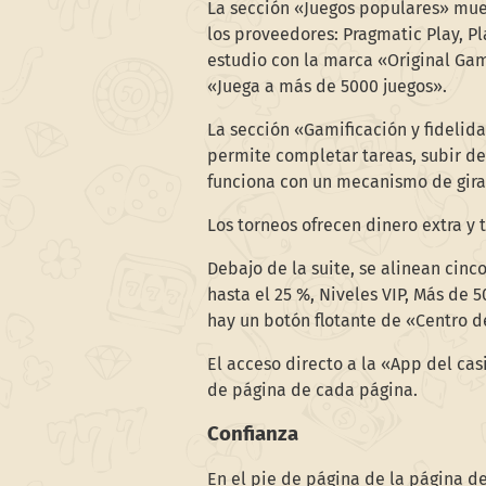
La sección «Juegos populares» mues
los proveedores: Pragmatic Play, 
estudio con la marca «Original Ga
«Juega a más de 5000 juegos».
La sección «Gamificación y fidelida
permite completar tareas, subir de
funciona con un mecanismo de gira
Los torneos ofrecen dinero extra y t
Debajo de la suite, se alinean cinc
hasta el 25 %, Niveles VIP, Más de 5
hay un botón flotante de «Centro d
El acceso directo a la «App del cas
de página de cada página.
Confianza
En el pie de página de la página de