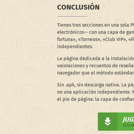
CONCLUSIÓN
Tienes tres secciones en una sola 
electrónicos— con una capa de gam
fortuna», «Torneos», «Club VIP», 
independientes.
La página dedicada a la instalación
valoraciones y recuentos de reseña
navegador que el método estándar. 
Sin .apk, sin descarga nativa. La p
no una aplicación independiente. N
el pie de página: la capa de confi
JUG
DESCA