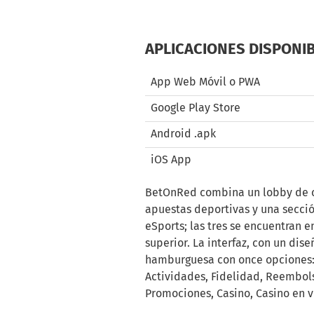
APLICACIONES DISPONI
App Web Móvil o PWA
Google Play Store
Android .apk
iOS App
BetOnRed combina un lobby de c
apuestas deportivas y una secci
eSports; las tres se encuentran e
superior. La interfaz, con un dis
hamburguesa con once opciones: 
Actividades, Fidelidad, Reembols
Promociones, Casino, Casino en v