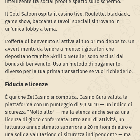
intelligente tra social proof e spazio sullo schermo.
Il Gold Saloon ospita il casinò live. Roulette, blackjack,
game show, baccarat e tavoli speciali si trovano in
un’unica lobby a tema.
L’offerta di benvenuto si attiva al tuo primo deposito. Un
avvertimento da tenere a mente: i giocatori che
depositano tramite Skrill o Neteller sono esclusi dal
bonus di benvenuto. Usa un metodo di pagamento
diverso per la tua prima transazione se vuoi richiederlo.
Fiducia e licenze
È qui che ZetCasino si complica. Casino Guru valuta la
piattaforma con un punteggio di 9,3 su 10 — un indice di
sicurezza “Molto alto” — ma la elenca anche senza una
licenza di gioco confermata. Otto anni di attività, un
fatturato annuo stimato superiore a 20 milioni di euro e
una solida valutazione di sicurezza indipendente — ma