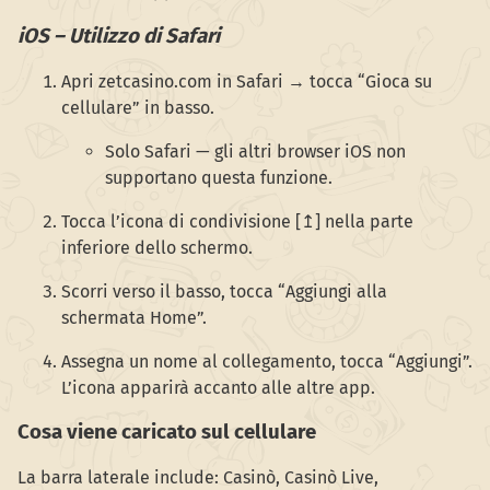
iOS – Utilizzo di Safari
Apri zetcasino.com in Safari → tocca “Gioca su
cellulare” in basso.
Solo Safari — gli altri browser iOS non
supportano questa funzione.
Tocca l’icona di condivisione [↥] nella parte
inferiore dello schermo.
Scorri verso il basso, tocca “Aggiungi alla
schermata Home”.
Assegna un nome al collegamento, tocca “Aggiungi”.
L’icona apparirà accanto alle altre app.
Cosa viene caricato sul cellulare
La barra laterale include: Casinò, Casinò Live,