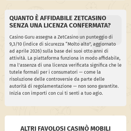
QUANTO È AFFIDABILE ZETCASINO
SENZA UNA LICENZA CONFERMATA?
Casino Guru assegna a ZetCasino un punteggio di
9,3/10 (indice di sicurezza “Molto alto”, aggiornato
ad aprile 2026) sulla base dei suoi otto anni di
attività. La piattaforma funziona in modo affidabile,
ma l’assenza di una licenza verificata significa che le
tutele formali per i consumatori — come la
risoluzione delle controversie da parte delle
autorità di regolamentazione — non sono garantite.
Inizia con importi con cui ti senti a tuo agio.
ALTRI FAVOLOSI CASINÒ MOBILI