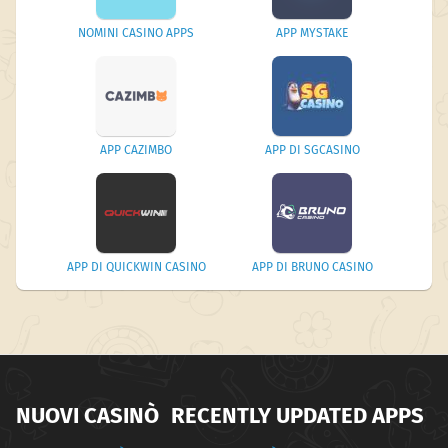
NOMINI CASINO APPS
APP MYSTAKE
APP CAZIMBO
APP DI SGCASINO
APP DI QUICKWIN CASINO
APP DI BRUNO CASINO
NUOVI CASINÒ
RECENTLY UPDATED APPS