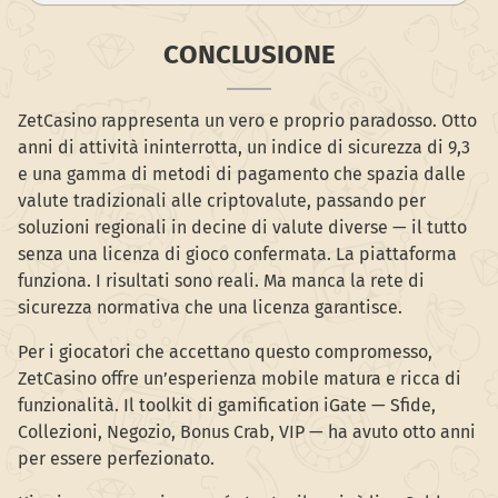
CONCLUSIONE
ZetCasino rappresenta un vero e proprio paradosso. Otto
anni di attività ininterrotta, un indice di sicurezza di 9,3
e una gamma di metodi di pagamento che spazia dalle
valute tradizionali alle criptovalute, passando per
soluzioni regionali in decine di valute diverse — il tutto
senza una licenza di gioco confermata. La piattaforma
funziona. I risultati sono reali. Ma manca la rete di
sicurezza normativa che una licenza garantisce.
Per i giocatori che accettano questo compromesso,
ZetCasino offre un’esperienza mobile matura e ricca di
funzionalità. Il toolkit di gamification iGate — Sfide,
Collezioni, Negozio, Bonus Crab, VIP — ha avuto otto anni
per essere perfezionato.