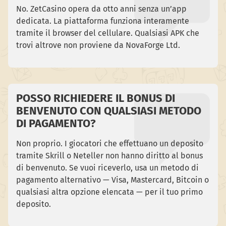
No. ZetCasino opera da otto anni senza un’app
dedicata. La piattaforma funziona interamente
tramite il browser del cellulare. Qualsiasi APK che
trovi altrove non proviene da NovaForge Ltd.
POSSO RICHIEDERE IL BONUS DI
BENVENUTO CON QUALSIASI METODO
DI PAGAMENTO?
Non proprio. I giocatori che effettuano un deposito
tramite Skrill o Neteller non hanno diritto al bonus
di benvenuto. Se vuoi riceverlo, usa un metodo di
pagamento alternativo — Visa, Mastercard, Bitcoin o
qualsiasi altra opzione elencata — per il tuo primo
deposito.