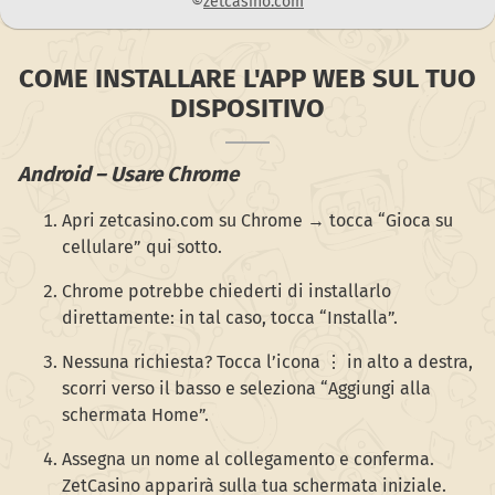
©
zetcasino.com
COME INSTALLARE L'APP WEB SUL TUO
DISPOSITIVO
Android – Usare Chrome
Apri zetcasino.com su Chrome → tocca “Gioca su
cellulare” qui sotto.
Chrome potrebbe chiederti di installarlo
direttamente: in tal caso, tocca “Installa”.
Nessuna richiesta? Tocca l’icona ⋮ in alto a destra,
scorri verso il basso e seleziona “Aggiungi alla
schermata Home”.
Assegna un nome al collegamento e conferma.
ZetCasino apparirà sulla tua schermata iniziale.