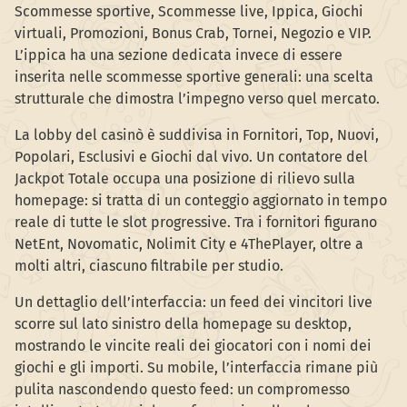
Scommesse sportive, Scommesse live, Ippica, Giochi
virtuali, Promozioni, Bonus Crab, Tornei, Negozio e VIP.
L’ippica ha una sezione dedicata invece di essere
inserita nelle scommesse sportive generali: una scelta
strutturale che dimostra l’impegno verso quel mercato.
La lobby del casinò è suddivisa in Fornitori, Top, Nuovi,
Popolari, Esclusivi e Giochi dal vivo. Un contatore del
Jackpot Totale occupa una posizione di rilievo sulla
homepage: si tratta di un conteggio aggiornato in tempo
reale di tutte le slot progressive. Tra i fornitori figurano
NetEnt, Novomatic, Nolimit City e 4ThePlayer, oltre a
molti altri, ciascuno filtrabile per studio.
Un dettaglio dell’interfaccia: un feed dei vincitori live
scorre sul lato sinistro della homepage su desktop,
mostrando le vincite reali dei giocatori con i nomi dei
giochi e gli importi. Su mobile, l’interfaccia rimane più
pulita nascondendo questo feed: un compromesso