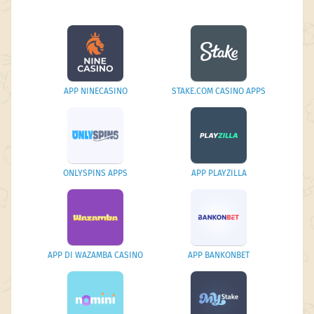
APP NINECASINO
STAKE.COM CASINO APPS
ONLYSPINS APPS
APP PLAYZILLA
APP DI WAZAMBA CASINO
APP BANKONBET