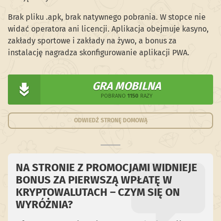
Brak pliku .apk, brak natywnego pobrania. W stopce nie
widać operatora ani licencji. Aplikacja obejmuje kasyno,
zakłady sportowe i zakłady na żywo, a bonus za
instalację nagradza skonfigurowanie aplikacji PWA.
GRA MOBILNA
POBRANO
1150
RAZY
ODWIEDŹ STRONĘ DOMOWĄ
NA STRONIE Z PROMOCJAMI WIDNIEJE
BONUS ZA PIERWSZĄ WPŁATĘ W
KRYPTOWALUTACH – CZYM SIĘ ON
WYRÓŻNIA?