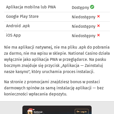
Aplikacja mobilna lub PWA
Dostępny
Google Play Store
Niedostępny
Android .apk
Niedostępny
iOS App
Niedostępny
Nie ma aplikacji natywnej, nie ma pliku .apk do pobrania
za darmo, nie ma wpisu w sklepie. National Casino działa
wyłącznie jako aplikacja PWA w przeglądarce. Na pasku
bocznym znajduje się przycisk „Aplikacja — Zainstaluj
nasze kasyno”, który uruchamia proces instalacji.
Na stronie z promocjami znajdziesz bonus w postaci
darmowych spinów za samą instalację aplikacji — bez
konieczności wpłacania depozytu.