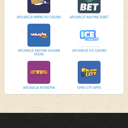
APLIKACJA MRPACHO CASINO
APLIKACJE KASYNA 20BET
APLIKACJE KASYNA VULKAN
APLIKACJE ICE CASINO
VEGAS
APLIKACJA HITNSPIN
SPIN CITY APPS