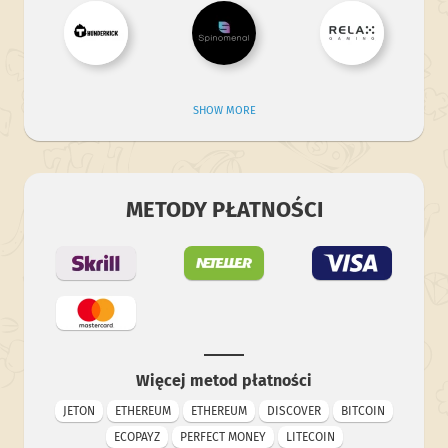
SHOW MORE
METODY PŁATNOŚCI
Więcej metod płatności
JETON
ETHEREUM
ETHEREUM
DISCOVER
BITCOIN
ECOPAYZ
PERFECT MONEY
LITECOIN