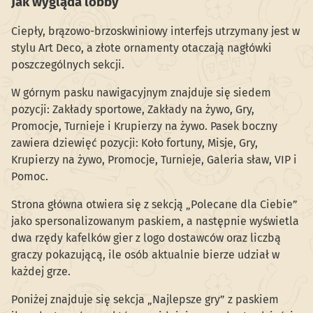
Jak wygląda lobby
Ciepły, brązowo-brzoskwiniowy interfejs utrzymany jest w
stylu Art Deco, a złote ornamenty otaczają nagłówki
poszczególnych sekcji.
W górnym pasku nawigacyjnym znajduje się siedem
pozycji: Zakłady sportowe, Zakłady na żywo, Gry,
Promocje, Turnieje i Krupierzy na żywo. Pasek boczny
zawiera dziewięć pozycji: Koło fortuny, Misje, Gry,
Krupierzy na żywo, Promocje, Turnieje, Galeria sław, VIP i
Pomoc.
Strona główna otwiera się z sekcją „Polecane dla Ciebie”
jako spersonalizowanym paskiem, a następnie wyświetla
dwa rzędy kafelków gier z logo dostawców oraz liczbą
graczy pokazującą, ile osób aktualnie bierze udział w
każdej grze.
Poniżej znajduje się sekcja „Najlepsze gry” z paskiem