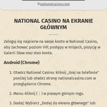
©
nationalcasino.com
NATIONAL CASINO NA EKRANIE
GŁÓWNYM
Zaloguj się najpierw na swoje konto w National Casino,
aby zachować poziom VIP, postępy w misjach, pozycję w
Galerii Sław oraz stan konta.
Android (Chrome)
Otwórz National Casino: kliknij „Graj na telefonie”
poniżej lub otwórz stronę nationalcasino.com w
przeglądarce Chrome.
Menu: Kliknij (⋮) w prawym górnym rogu.
Dodaj: Wybierz „Dodaj do ekranu głównego” lub