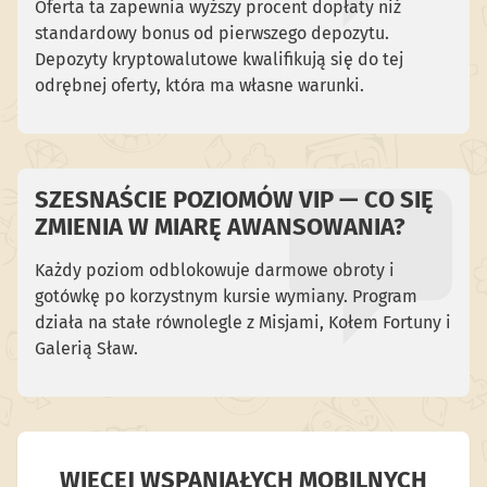
Oferta ta zapewnia wyższy procent dopłaty niż
standardowy bonus od pierwszego depozytu.
Depozyty kryptowalutowe kwalifikują się do tej
odrębnej oferty, która ma własne warunki.
SZESNAŚCIE POZIOMÓW VIP — CO SIĘ
ZMIENIA W MIARĘ AWANSOWANIA?
Każdy poziom odblokowuje darmowe obroty i
gotówkę po korzystnym kursie wymiany. Program
działa na stałe równolegle z Misjami, Kołem Fortuny i
Galerią Sław.
WIĘCEJ WSPANIAŁYCH MOBILNYCH