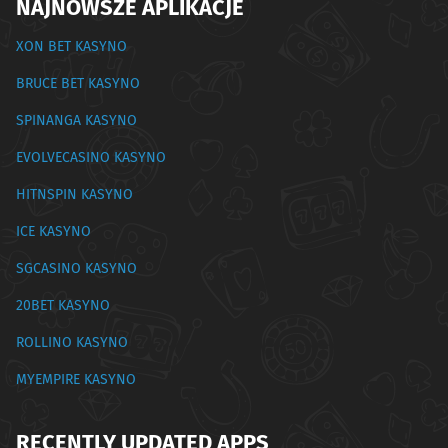
NAJNOWSZE APLIKACJE
XON BET KASYNO
BRUCE BET KASYNO
SPINANGA KASYNO
EVOLVECASINO KASYNO
HITNSPIN KASYNO
ICE KASYNO
SGCASINO KASYNO
20BET KASYNO
ROLLINO KASYNO
MYEMPIRE KASYNO
RECENTLY UPDATED APPS