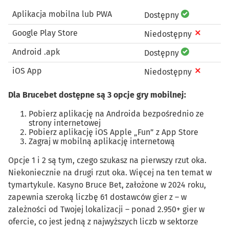
Aplikacja mobilna lub PWA
Dostępny
Google Play Store
Niedostępny
Android .apk
Dostępny
iOS App
Niedostępny
Dla Brucebet dostępne są 3 opcje gry mobilnej:
Pobierz aplikację na Androida bezpośrednio ze
strony internetowej
Pobierz aplikację iOS Apple „Fun” z App Store
Zagraj w mobilną aplikację internetową
Opcje 1 i 2 są tym, czego szukasz na pierwszy rzut oka.
Niekoniecznie na drugi rzut oka.
Więcej na ten temat w
tym
artykule. Kasyno Bruce Bet, założone w 2024 roku,
zapewnia szeroką liczbę
61 dostawców gier
z – w
zależności od Twojej lokalizacji – ponad 2.950+ gier w
ofercie, co jest jedną z najwyższych liczb w sektorze