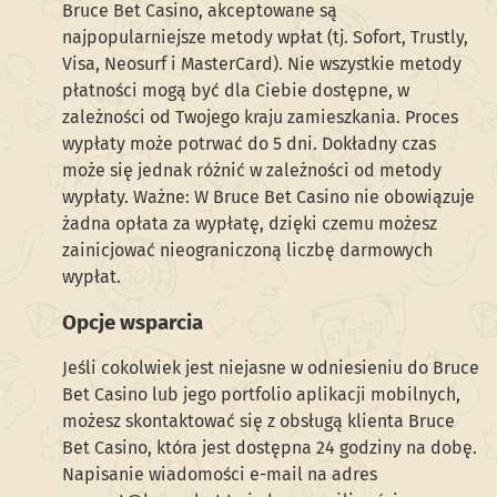
Bruce Bet Casino, akceptowane są
najpopularniejsze metody wpłat (tj.
Sofort, Trustly,
Visa, Neosurf i MasterCard
). Nie wszystkie metody
płatności mogą być dla Ciebie dostępne, w
zależności od Twojego kraju zamieszkania. Proces
wypłaty może potrwać do 5 dni. Dokładny czas
może się jednak różnić w zależności od metody
wypłaty. Ważne: W Bruce Bet Casino nie obowiązuje
żadna opłata za wypłatę, dzięki czemu możesz
zainicjować
nieograniczoną liczbę darmowych
wypłat
.
Opcje wsparcia
Jeśli cokolwiek jest niejasne w odniesieniu do Bruce
Bet Casino lub jego portfolio aplikacji mobilnych,
możesz skontaktować się z obsługą klienta Bruce
Bet Casino, która jest dostępna 24 godziny na dobę.
Napisanie wiadomości e-mail na adres