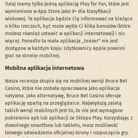
Tutaj mamy tylko jedną aplikację Play for Fun, która jest
wymieniona w App Store jako 9+ dla klasyfikacji
wiekowej. Ta aplikacja będzie Cię informować na bieżąco
o kilku rzeczach, być może wyśle Ci kilka bonusów (które
możesz również ustawić w aplikacji internetowej) i nic
więcej. Ponadto ta mała aplikacja „teaser” nie jest
dostępna w każdym kraju. Użytkownicy Apple powinni
grać na stronie mobilnej.
Mobilna aplikacja internetowa
Nasza recenzja skupia się na mobilnej wersji Bruce Bet
Casino, która nie została opracowana jako aplikacja
natywna. Jako alternatywę, Bruce Bet Casino oferuje
aplikację opartą na przeglądarce. Największą zaletą
takich wersji mobilnych jest to, że nie jest wymagane
pobieranie apk lub aplikacji ze Sklepu Play. Korzystając z
dowolnego smartfona lub tabletu, masz możliwość
łatwego odwiedzenia oficjalnej strony i rozpoczęcia gry.