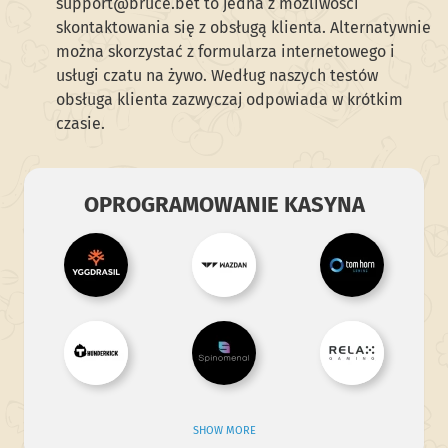
support@bruce.bet to jedna z możliwości
skontaktowania się z obsługą klienta. Alternatywnie
można skorzystać z formularza internetowego i
usługi czatu na żywo. Według naszych testów
obsługa klienta zazwyczaj odpowiada w krótkim
czasie.
OPROGRAMOWANIE KASYNA
SHOW MORE