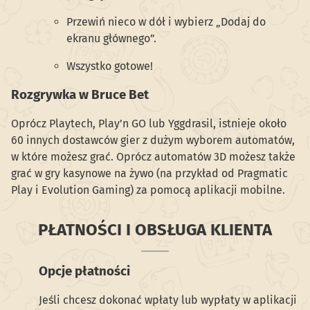
Przewiń nieco w dół i wybierz „Dodaj do
ekranu głównego”.
Wszystko gotowe!
Rozgrywka w Bruce Bet
Oprócz Playtech, Play’n GO lub Yggdrasil,
istnieje około
60 innych dostawców gier z dużym wyborem automatów,
w które możesz grać. Oprócz automatów 3D możesz także
grać w gry kasynowe na żywo (na przykład od Pragmatic
Play i Evolution Gaming) za pomocą aplikacji mobilne.
PŁATNOŚCI I OBSŁUGA KLIENTA
Opcje płatności
Jeśli chcesz dokonać wpłaty lub wypłaty w aplikacji