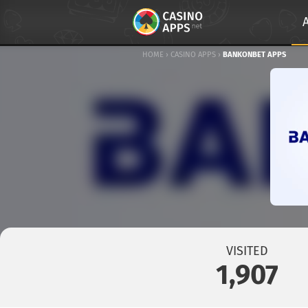
HOME
›
CASINO APPS
›
BANKONBET APPS
VISITED
1,907