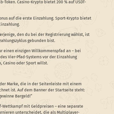
ab-Token. Casino-Krypto bietet 200 % auf USDT-
onus auf die erste Einzahlung. Sport-Krypto bietet
Einzahlung.
erjenige, den du bei der Registrierung wählst, ist
nzahlungszyklus gebunden bist.
nur einen einzigen Willkommenspfad an – bei
des Vier-Pfad-Systems vor der Einzahlung
, Casino oder Sport willst.
er Marke, die in der Seitenleiste mit einem
net ist. Auf dem Banner der Startseite steht:
 gewinne Bargeld!“
pf-Wettkampf mit Geldpreisen – eine separate
rnieren unterscheidet, die als Multiplayer-