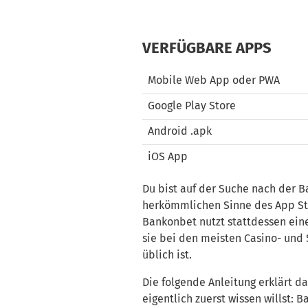
VERFÜGBARE APPS
Mobile Web App oder PWA
Google Play Store
Android .apk
iOS App
Du bist auf der Suche nach der 
herkömmlichen Sinne des App Sto
Bankonbet nutzt stattdessen ein
sie bei den meisten Casino- und
üblich ist.
Die folgende Anleitung erklärt d
eigentlich zuerst wissen willst: 