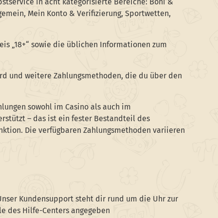
bstservice in acht kategorisierte Bereiche: Boni &
gemein, Mein Konto & Verifizierung, Sportwetten,
weis „18+“ sowie die üblichen Informationen zum
card und weitere Zahlungsmethoden, die du über den
lungen sowohl im Casino als auch im
tützt – das ist ein fester Bestandteil des
unktion. Die verfügbaren Zahlungsmethoden variieren
Unser Kundensupport steht dir rund um die Uhr zur
ile des Hilfe-Centers angegeben