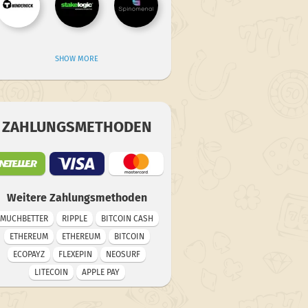
SHOW MORE
ZAHLUNGSMETHODEN
Weitere Zahlungsmethoden
MUCHBETTER
RIPPLE
BITCOIN CASH
ETHEREUM
ETHEREUM
BITCOIN
ECOPAYZ
FLEXEPIN
NEOSURF
LITECOIN
APPLE PAY