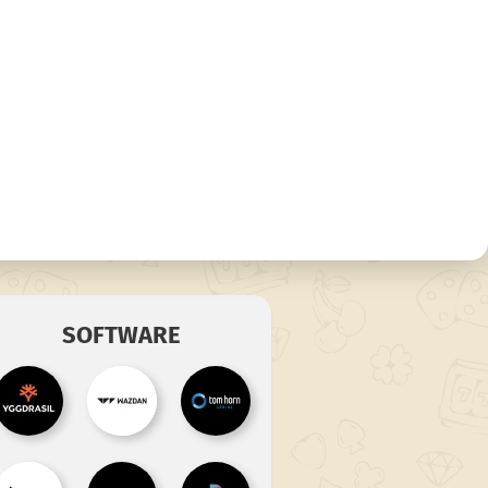
SOFTWARE