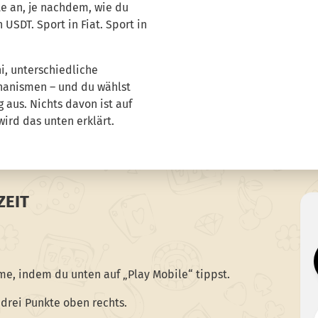
 an, je nachdem, wie du
n USDT. Sport in Fiat. Sport in
i, unterschiedliche
chanismen – und du wählst
 aus. Nichts davon ist auf
wird das unten erklärt.
ZEIT
e, indem du unten auf „Play Mobile“ tippst.
drei Punkte oben rechts.