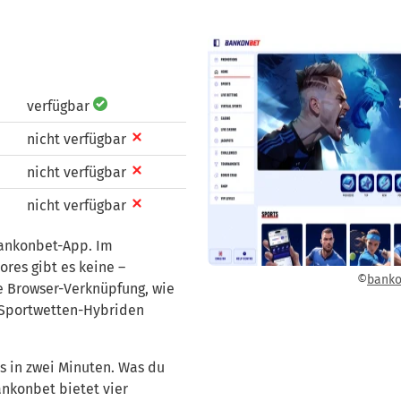
verfügbar
nicht verfügbar
nicht verfügbar
nicht verfügbar
Bankonbet-App. Im
res gibt es keine –
©
banko
e Browser-Verknüpfung, wie
 Sportwetten-Hybriden
as in zwei Minuten. Was du
Bankonbet bietet vier