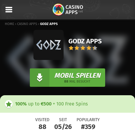
HOME
›
CASINO APPS
›
GODZ APPS
GODZ APPS
MOBIL SPIELEN
88
MAL BESUCHT
100%
up to
€500
+ 100 Free Spins
VISITED
SEIT
POPULARITY
88
05/26
#359