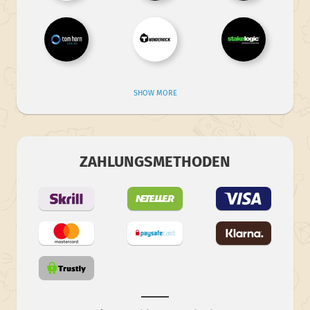
SHOW MORE
ZAHLUNGSMETHODEN