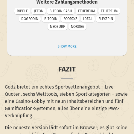
Weitere Zahlungsmethoden
RIPPLE
JETON
BITCOIN CASH
ETHEREUM
ETHEREUM
DOGECOIN
BITCOIN
ECOPAYZ
IDEAL
FLEXEPIN
NEOSURF
NORDEA
SHOW MORE
FAZIT
Godz bietet ein echtes Sportwettenangebot – Live-
Quoten, sechs Wetttools, sieben Sportkategorien – sowie
eine Casino-Lobby mit neun Inhaltsbereichen und fünf
Gamification-Systemen, alles über eine einzige PWA-
Verknüpfung.
Die neueste Version lädt sofort im Browser; es gibt keine