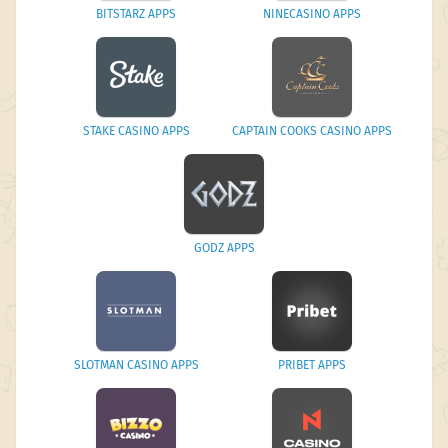
BITSTARZ APPS
NINECASINO APPS
STAKE CASINO APPS
CAPTAIN COOKS CASINO APPS
GODZ APPS
SLOTMAN CASINO APPS
PRIBET APPS