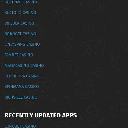
SLOTRAVE CASINO
SLOTORO CASINO
VIPLUCK CASINO
ROBOCAT CASINO
ONLYSPINS CASINO
FAMBET CASINO
MAFIACASINO CASINO
CLEOBETRA CASINO
SPINMAMA CASINO
RICHVILLE CASINO
RECENTLY UPDATED APPS
LUNUBET CASINO