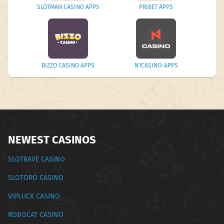
SLOTMAN CASINO APPS
PRIBET APPS
BIZZO CASINO APPS
N1CASINO-APPS
NEWEST CASINOS
SLOTRAVE CASINO
SLOTORO CASINO
VIPLUCK CASINO
ROBOCAT CASINO