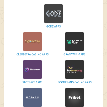
GODZ APPS
CLEOBETRA CASINO APPS
GRANAWIN-APPS
SLOTRAVE APPS
BOOMERANG CASINO APPS