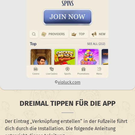
©
vipluck.com
DREIMAL TIPPEN FÜR DIE APP
Der Eintrag „Verknüpfung erstellen“ in der Fußzeile führt
dich durch die Installation. Die folgende Anleitung