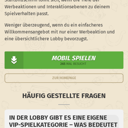
Werbeaktionen und Interaktionsebenen zu deinem
Spielverhalten passt.
Weniger überzeugend, wenn du ein einfacheres
Willkommensangebot mit nur einer Werbeaktion und
eine übersichtlichere Lobby bevorzugst.
MOBIL SPIELEN
265
MAL BESUCHT
ZUR HOMEPAGE
HÄUFIG GESTELLTE FRAGEN
IN DER LOBBY GIBT ES EINE EIGENE
VIP-SPIELKATEGORIE – WAS BEDEUTET