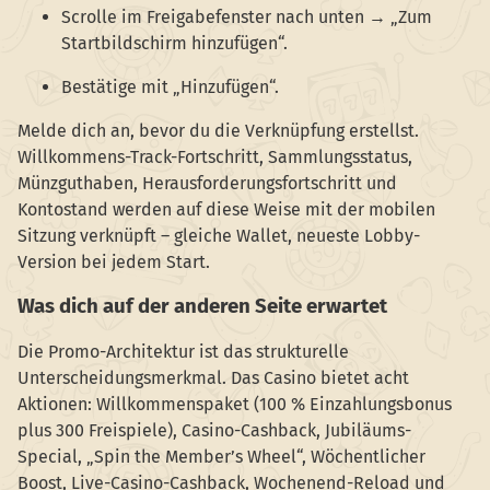
Scrolle im Freigabefenster nach unten → „Zum
Startbildschirm hinzufügen“.
Bestätige mit „Hinzufügen“.
Melde dich an, bevor du die Verknüpfung erstellst.
Willkommens-Track-Fortschritt, Sammlungsstatus,
Münzguthaben, Herausforderungsfortschritt und
Kontostand werden auf diese Weise mit der mobilen
Sitzung verknüpft – gleiche Wallet, neueste Lobby-
Version bei jedem Start.
Was dich auf der anderen Seite erwartet
Die Promo-Architektur ist das strukturelle
Unterscheidungsmerkmal. Das Casino bietet acht
Aktionen: Willkommenspaket (100 % Einzahlungsbonus
plus 300 Freispiele), Casino-Cashback, Jubiläums-
Special, „Spin the Member’s Wheel“, Wöchentlicher
Boost, Live-Casino-Cashback, Wochenend-Reload und