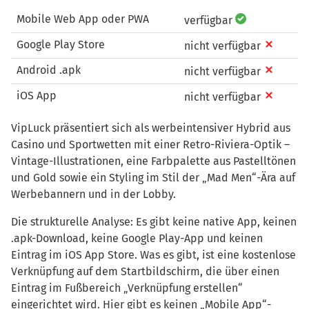
Mobile Web App oder PWA
verfügbar
Google Play Store
nicht verfügbar
Android .apk
nicht verfügbar
iOS App
nicht verfügbar
VipLuck präsentiert sich als werbeintensiver Hybrid aus
Casino und Sportwetten mit einer Retro-Riviera-Optik –
Vintage-Illustrationen, eine Farbpalette aus Pastelltönen
und Gold sowie ein Styling im Stil der „Mad Men“-Ära auf
Werbebannern und in der Lobby.
Die strukturelle Analyse: Es gibt keine native App, keinen
.apk-Download, keine Google Play-App und keinen
Eintrag im iOS App Store. Was es gibt, ist eine kostenlose
Verknüpfung auf dem Startbildschirm, die über einen
Eintrag im Fußbereich „Verknüpfung erstellen“
eingerichtet wird. Hier gibt es keinen „Mobile App“-