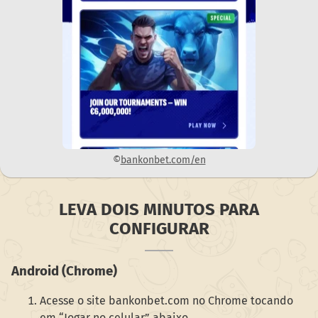
©
bankonbet.com/en
LEVA DOIS MINUTOS PARA
CONFIGURAR
Android (Chrome)
Acesse o site bankonbet.com no Chrome tocando
em “Jogar no celular” abaixo.