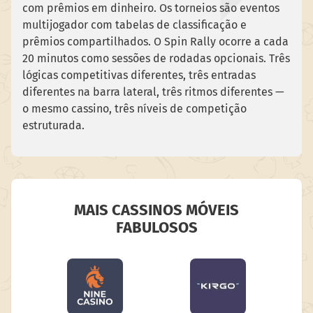
com prêmios em dinheiro. Os torneios são eventos
multijogador com tabelas de classificação e
prêmios compartilhados. O Spin Rally ocorre a cada
20 minutos como sessões de rodadas opcionais. Três
lógicas competitivas diferentes, três entradas
diferentes na barra lateral, três ritmos diferentes —
o mesmo cassino, três níveis de competição
estruturada.
MAIS CASSINOS MÓVEIS
FABULOSOS