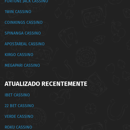
FORTUNE JACK CASSINO
1WIN CASSINO
COINKINGS CASSINO
SPINANGA CASSINO
APOSTAREAL CASSINO
KIRGO CASSINO
MEGAPARI CASSINO
ATUALIZADO RECENTEMENTE
IBET CASSINO
22 BET CASSINO
VERDE CASSINO
ROKU CASSINO