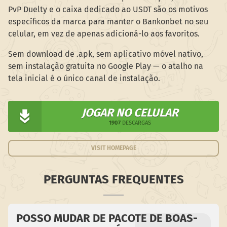
PvP Duelty e o caixa dedicado ao USDT são os motivos
específicos da marca para manter o Bankonbet no seu
celular, em vez de apenas adicioná-lo aos favoritos.
Sem download de .apk, sem aplicativo móvel nativo,
sem instalação gratuita no Google Play — o atalho na
tela inicial é o único canal de instalação.
JOGAR NO CELULAR
1907
DESCARGAS
VISIT HOMEPAGE
PERGUNTAS FREQUENTES
POSSO MUDAR DE PACOTE DE BOAS-