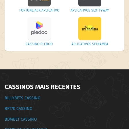
FORTUNEJACK APLICATIVO
APLICATIVOS SLOTTYWAY
CASSINO PLEDOO
APLICATIVOS SPINAMBA
CASSINOS MAIS RECENTES
BILLYBETS CASSINO
BET7K CASSINO
BDMBET CASSINO