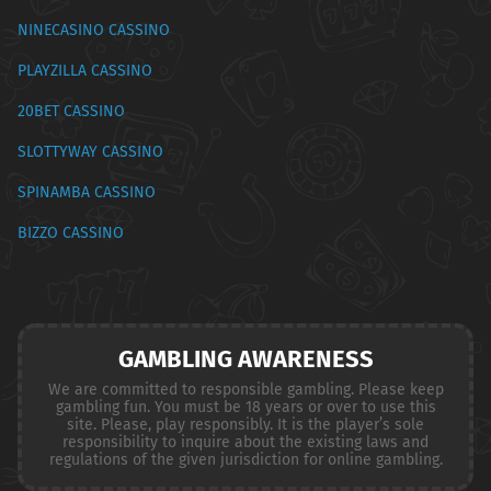
NINECASINO CASSINO
PLAYZILLA CASSINO
20BET CASSINO
SLOTTYWAY CASSINO
SPINAMBA CASSINO
BIZZO CASSINO
GAMBLING AWARENESS
We are committed to responsible gambling. Please keep
gambling fun. You must be 18 years or over to use this
site. Please, play responsibly. It is the player’s sole
responsibility to inquire about the existing laws and
regulations of the given jurisdiction for online gambling.