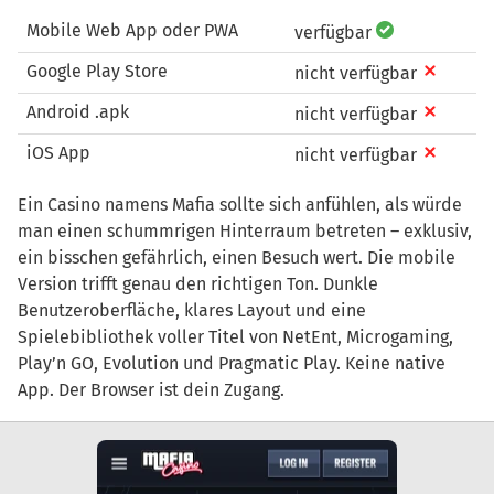
Mobile Web App oder PWA
verfügbar
Google Play Store
nicht verfügbar
Android .apk
nicht verfügbar
iOS App
nicht verfügbar
Ein Casino namens Mafia sollte sich anfühlen, als würde
man einen schummrigen Hinterraum betreten – exklusiv,
ein bisschen gefährlich, einen Besuch wert. Die mobile
Version trifft genau den richtigen Ton. Dunkle
Benutzeroberfläche, klares Layout und eine
Spielebibliothek voller Titel von NetEnt, Microgaming,
Play’n GO, Evolution und Pragmatic Play. Keine native
App. Der Browser ist dein Zugang.