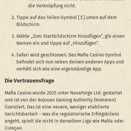
die Verknüpfung nicht.
Tippe auf das Teilen-Symbol [↥] unten auf dem
Bildschirm.
Wähle „Zum Startbildschirm hinzufügen“, gib einen
Namen ein und tippe auf „Hinzufügen“.
Safari wird geschlossen. Das Mafia Casino-Symbol
befindet sich nun neben deinen anderen Apps und
verhält sich wie eine eigenständige App.
Die Vertrauensfrage
Mafia Casino wurde 2025 unter NovaForge Ltd. gestartet
und ist von der Anjouan Gaming Authority (Komoren)
lizenziert. Das ist eine neuere, weniger etablierte
Gerichtsbarkeit – was die regulatorische Erfolgsbilanz
angeht, spielt sie nicht in derselben Liga wie Malta oder
Curaçao.