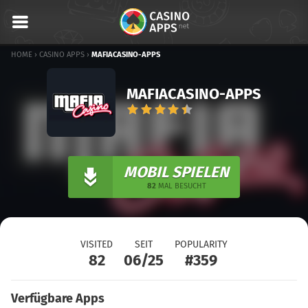
HOME
›
CASINO APPS
›
MAFIACASINO-APPS
MAFIACASINO-APPS
MOBIL SPIELEN
82
MAL BESUCHT
VISITED
SEIT
POPULARITY
82
06/25
#359
Verfügbare Apps