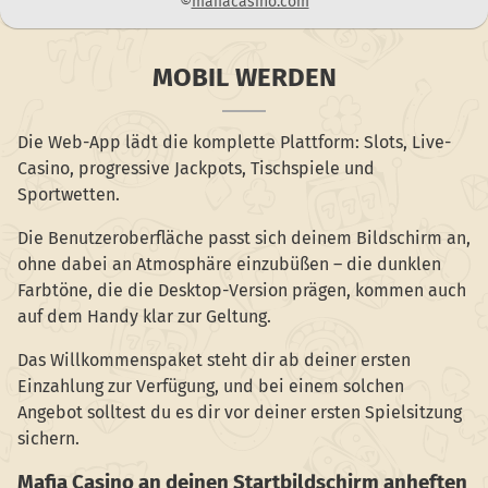
©
mafiacasino.com
MOBIL WERDEN
Die Web-App lädt die komplette Plattform: Slots, Live-
Casino, progressive Jackpots, Tischspiele und
Sportwetten.
Die Benutzeroberfläche passt sich deinem Bildschirm an,
ohne dabei an Atmosphäre einzubüßen – die dunklen
Farbtöne, die die Desktop-Version prägen, kommen auch
auf dem Handy klar zur Geltung.
Das Willkommenspaket steht dir ab deiner ersten
Einzahlung zur Verfügung, und bei einem solchen
Angebot solltest du es dir vor deiner ersten Spielsitzung
sichern.
Mafia Casino an deinen Startbildschirm anheften