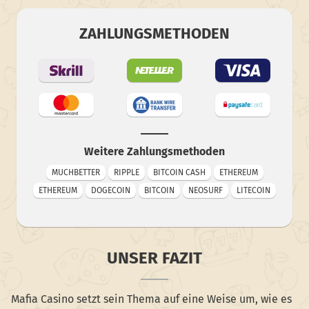
ZAHLUNGSMETHODEN
Weitere Zahlungsmethoden
MUCHBETTER
RIPPLE
BITCOIN CASH
ETHEREUM
ETHEREUM
DOGECOIN
BITCOIN
NEOSURF
LITECOIN
UNSER FAZIT
Mafia Casino setzt sein Thema auf eine Weise um, wie es