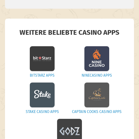
WEITERE BELIEBTE CASINO APPS
BITSTARZ APPS
NINECASINO APPS
STAKE CASINO APPS
CAPTAIN COOKS CASINO APPS