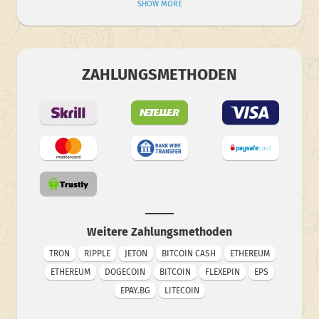
SHOW MORE
ZAHLUNGSMETHODEN
Weitere Zahlungsmethoden
TRON
RIPPLE
JETON
BITCOIN CASH
ETHEREUM
ETHEREUM
DOGECOIN
BITCOIN
FLEXEPIN
EPS
EPAY.BG
LITECOIN