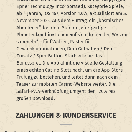
Epner Technology Incorporated). Kategorie Spiele,
ab 4 Jahren, iOS 15+, Version 1.0.4, aktualisiert am 5.
November 2025. Aus dem Eintrag: ein „kosmisches
Abenteuer“, bei dem Spieler „einzigartige
Planetenkombinationen auf sich drehenden Walzen
sammeln“ – fünf Walzen, Raster für
Gewinnkombinationen, Dein Guthaben / Dein
Einsatz / Spin-Button, Startseite für das
Bonusspiel. Die App ahmt die visuelle Gestaltung
eines echten Casino-Slots nach, um die App-Store-
Prüfung zu bestehen, und leitet dann nach dem
Teaser zur mobilen Casino-Website weiter. Die
Safari-PWA-Verknüpfung umgeht den 120,9 MB
großen Download.
ZAHLUNGEN & KUNDENSERVICE