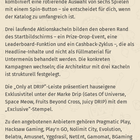
kombiniert eine rotierende Auswahl von sechs Spielen
mit einem Spin-Button – sie entscheidet für dich, wenn
der Katalog zu umfangreich ist.
Drei laufende Aktionskacheln bilden den oberen Rand
des Startbildschirms – ein Prize-Drop-Event, eine
Leaderboard-Funktion und ein Cashback-Zyklus –, die als
Headline-Inhalte und nicht als Füllmaterial für
Untermenüs behandelt werden. Die konkreten
Kampagnen wechseln; die Architektur mit drei Kacheln
ist strukturell festgelegt.
Die „Only at DRIP“-Leiste präsentiert hauseigene
Exklusivtitel unter der Marke Drip (Gates Of Universe,
Space Meow, Fruits Beyond Cross, Juicy DRIP) mit dem
„Exclusive“-Stempel.
Zu den angebotenen Anbietern gehören Pragmatic Play,
Hacksaw Gaming, Play’n GO, Nolimit City, Evolution,
Belatra, Amusnet, Yggdrasil, NetEnt, Gamomat, BGaming