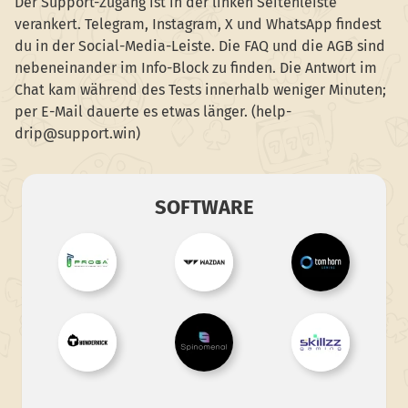
Der Support-Zugang ist in der linken Seitenleiste
verankert. Telegram, Instagram, X und WhatsApp findest
du in der Social-Media-Leiste. Die FAQ und die AGB sind
nebeneinander im Info-Block zu finden. Die Antwort im
Chat kam während des Tests innerhalb weniger Minuten;
per E-Mail dauerte es etwas länger. (help-
drip@support.win)
SOFTWARE