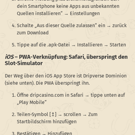
dein Smartphone keine Apps aus unbekannten
Quellen installieren“ → Einstellungen
Schalte „Aus dieser Quelle zulassen“ ein → zurück
zum Download
Tippe auf die .apk-Datei → Installieren → Starten
iOS
– PWA-Verknüpfung: Safari, überspringt den
Slot-Simulator
Der Weg über den iOS App Store ist Dripverse Dominion
(siehe unten). Die PWA überspringt ihn.
Öffne dripcasino.com in Safari → tippe unten auf
„Play Mobile“
Teilen-Symbol [↥] → scrollen → Zum
Startbildschirm hinzufügen
Bestätigen → Hinzufügen