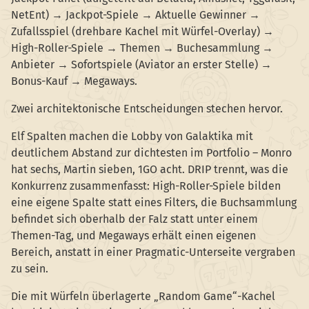
NetEnt) → Jackpot-Spiele → Aktuelle Gewinner →
Zufallsspiel (drehbare Kachel mit Würfel-Overlay) →
High-Roller-Spiele → Themen → Buchesammlung →
Anbieter → Sofortspiele (Aviator an erster Stelle) →
Bonus-Kauf → Megaways.
Zwei architektonische Entscheidungen stechen hervor.
Elf Spalten machen die Lobby von Galaktika mit
deutlichem Abstand zur dichtesten im Portfolio – Monro
hat sechs, Martin sieben, 1GO acht. DRIP trennt, was die
Konkurrenz zusammenfasst: High-Roller-Spiele bilden
eine eigene Spalte statt eines Filters, die Buchsammlung
befindet sich oberhalb der Falz statt unter einem
Themen-Tag, und Megaways erhält einen eigenen
Bereich, anstatt in einer Pragmatic-Unterseite vergraben
zu sein.
Die mit Würfeln überlagerte „Random Game“-Kachel