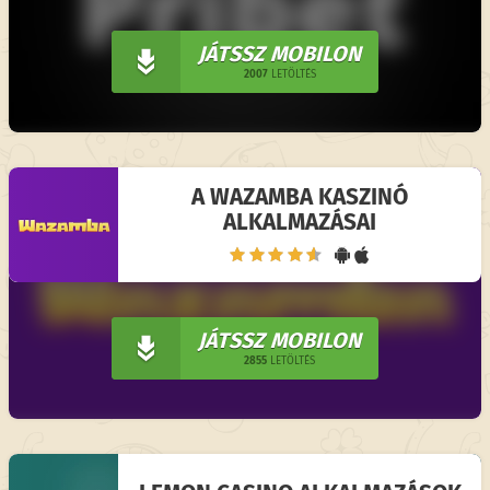
JÁTSSZ MOBILON
2007
LETÖLTÉS
A WAZAMBA KASZINÓ
ALKALMAZÁSAI
JÁTSSZ MOBILON
2855
LETÖLTÉS