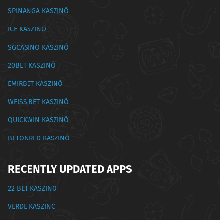
SPINANGA KASZINÓ
ICE KASZINÓ
SGCASINO KASZINÓ
20BET KASZINÓ
EMIRBET KASZINÓ
WEISS.BET KASZINÓ
QUICKWIN KASZINÓ
BETONRED KASZINÓ
RECENTLY UPDATED APPS
22 BET KASZINÓ
VERDE KASZINÓ