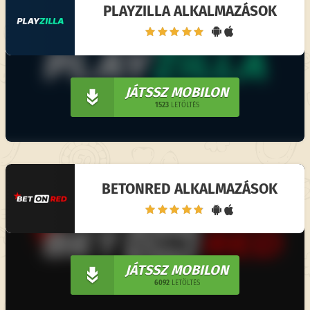
PLAYZILLA ALKALMAZÁSOK
JÁTSSZ MOBILON
1523
LETÖLTÉS
BETONRED ALKALMAZÁSOK
JÁTSSZ MOBILON
6092
LETÖLTÉS