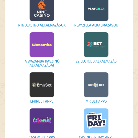
NINECASINO ALKALMAZÁSOK
PLAYZILLA ALKALMAZÁSOK
A WAZAMBA KASZINÓ
22 LEGJOBB ALKALMAZÁS
ALKALMAZÁSAI
EMIRBET APPS
MR BET APPS
CASOMBIE APPS
CASINO FRIDAY APPS