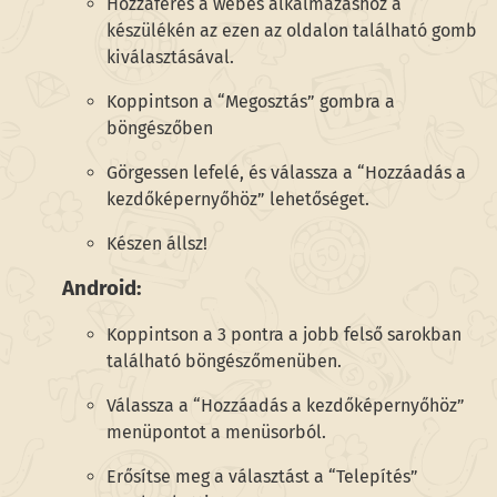
Hozzáférés a webes alkalmazáshoz a
készülékén az ezen az oldalon található gomb
kiválasztásával.
Koppintson a “Megosztás” gombra a
böngészőben
Görgessen lefelé, és válassza a “Hozzáadás a
kezdőképernyőhöz” lehetőséget.
Készen állsz!
Android:
Koppintson a 3 pontra a jobb felső sarokban
található böngészőmenüben.
Válassza a “Hozzáadás a kezdőképernyőhöz”
menüpontot a menüsorból.
Erősítse meg a választást a “Telepítés”