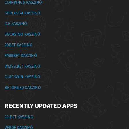
COINKINGS KASZINÓ
SPINANGA KASZINÓ
ICE KASZINÓ
SGCASINO KASZINÓ
20BET KASZINÓ
EMIRBET KASZINÓ
WEISS.BET KASZINÓ
QUICKWIN KASZINÓ
BETONRED KASZINÓ
RECENTLY UPDATED APPS
22 BET KASZINÓ
VERDE KASZINÓ