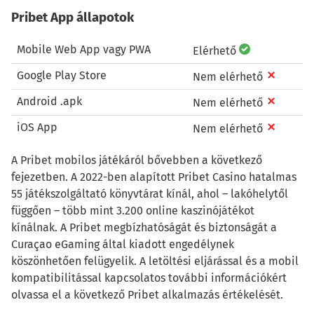
Pribet App állapotok
Mobile Web App vagy PWA
Elérhető
Google Play Store
Nem elérhető
Android .apk
Nem elérhető
iOS App
Nem elérhető
A Pribet mobilos játékáról bővebben a következő
fejezetben. A 2022-ben alapított Pribet Casino hatalmas
55 játékszolgáltató
könyvtárat kínál, ahol – lakóhelytől
függően – több mint 3.200 online kaszinójátékot
kínálnak. A Pribet megbízhatóságát és biztonságát a
Curaçao eGaming által kiadott engedélynek
köszönhetően felügyelik. A letöltési eljárással és a mobil
kompatibilitással kapcsolatos további információkért
olvassa el a következő
Pribet alkalmazás értékelését
.