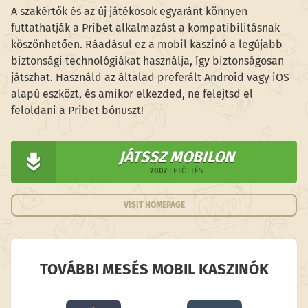
A szakértők és az új játékosok egyaránt könnyen
futtathatják a Pribet alkalmazást a kompatibilitásnak
köszönhetően. Ráadásul ez a mobil kaszinó a
legújabb
biztonsági technológiákat
használja, így biztonságosan
játszhat. Használd az általad preferált Android vagy iOS
alapú eszközt, és amikor elkezded, ne felejtsd el
feloldani a Pribet bónuszt!
JÁTSSZ MOBILON
2007
LETÖLTÉS
VISIT HOMEPAGE
TOVÁBBI MESÉS MOBIL KASZINÓK