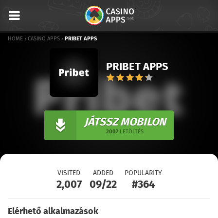
HOME
›
CASINO APPS
›
PRIBET APPS
PRIBET APPS
JÁTSSZ MOBILON
2007
LETÖLTÉS
VISITED
ADDED
POPULARITY
2,007
09/22
#364
Elérhető alkalmazások