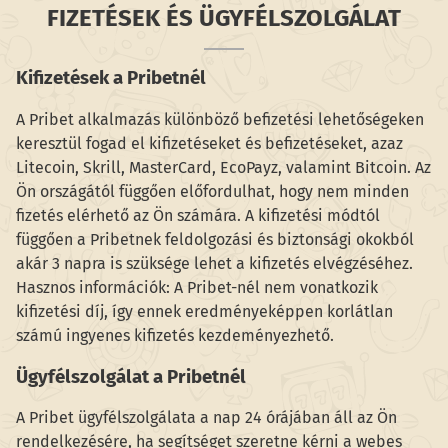
FIZETÉSEK ÉS ÜGYFÉLSZOLGÁLAT
Kifizetések a Pribetnél
A Pribet alkalmazás különböző befizetési lehetőségeken
keresztül fogad el kifizetéseket és befizetéseket, azaz
Litecoin, Skrill, MasterCard, EcoPayz, valamint Bitcoin
. Az
Ön országától függően előfordulhat, hogy nem minden
fizetés elérhető az Ön számára. A kifizetési módtól
függően a Pribetnek feldolgozási és biztonsági okokból
akár 3 napra is szüksége lehet a kifizetés elvégzéséhez.
Hasznos információk: A Pribet-nél nem vonatkozik
kifizetési díj, így ennek eredményeképpen
korlátlan
számú ingyenes kifizetés
kezdeményezhető.
Ügyfélszolgálat a Pribetnél
A Pribet ügyfélszolgálata a nap 24 órájában áll az Ön
rendelkezésére, ha segítséget szeretne kérni a webes