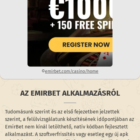
©
emirbet.com/casino/home
AZ EMIRBET ALKALMAZÁSRÓL
Tudomásunk szerint és az első fejezetben jelzettek
szerint, a felülvizsgálatunk készítésének időpontjában az
EmirBet nem kínál letölthető, natív kódban fejlesztett
alkalmazást. A szoftverfrissítés vagy esetleg egy új apk