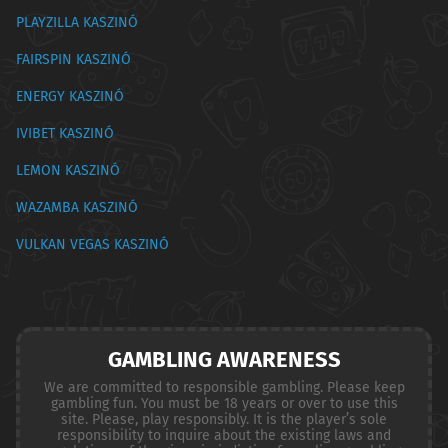
PLAYZILLA KASZINÓ
FAIRSPIN KASZINÓ
ENERGY KASZINÓ
IVIBET KASZINÓ
LEMON KASZINÓ
WAZAMBA KASZINÓ
VULKAN VEGAS KASZINÓ
GAMBLING AWARENESS
We are committed to responsible gambling. Please keep
gambling fun. You must be 18 years or over to use this
site. Please, play responsibly. It is the player’s sole
responsibility to inquire about the existing laws and