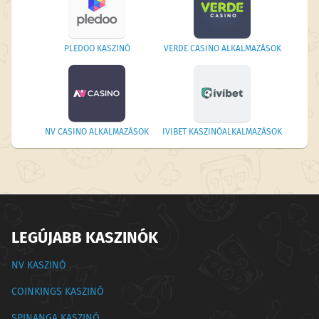
PLEDOO KASZINÓ
VERDE CASINO ALKALMAZÁSOK
NV CASINO ALKALMAZÁSOK
IVIBET KASZINÓALKALMAZÁSOK
LEGÚJABB KASZINÓK
NV KASZINÓ
COINKINGS KASZINÓ
SPINANGA KASZINÓ