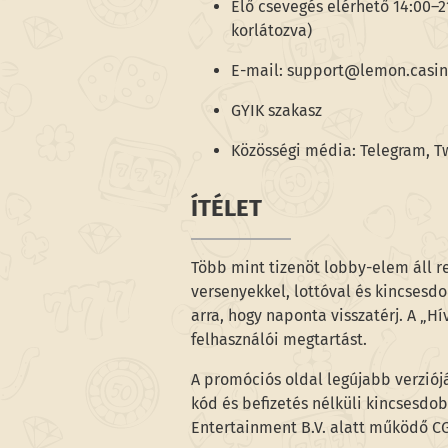
Élő csevegés elérhető 14:00–2
korlátozva)
E-mail: support@lemon.casi
GYIK szakasz
Közösségi média: Telegram, T
ÍTÉLET
Több mint tizenöt lobby-elem áll 
versenyekkel, lottóval és kincsesd
arra, hogy naponta visszatérj. A „
felhasználói megtartást.
A promóciós oldal legújabb verzió
kód és befizetés nélküli kincsesdo
Entertainment B.V. alatt működő CG