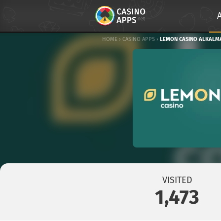
HOME
›
CASINO APPS
›
LEMON CASINO ALKALM
VISITED
1,473