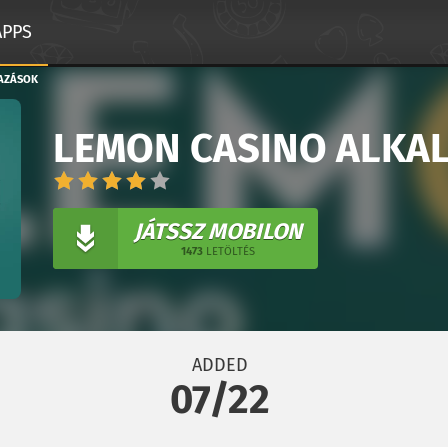
APPS
AZÁSOK
LEMON CASINO ALKA
JÁTSSZ MOBILON
1473
LETÖLTÉS
ADDED
07/22