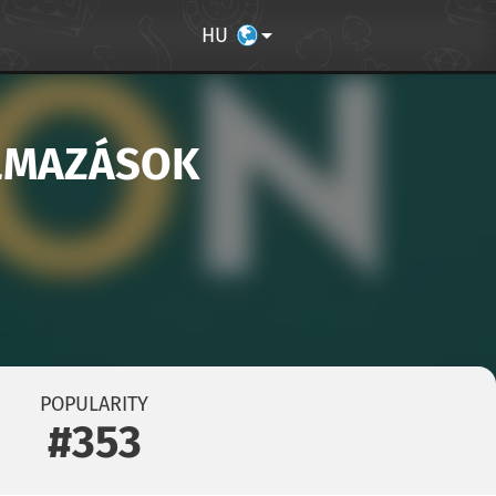
HU
LMAZÁSOK
POPULARITY
#353