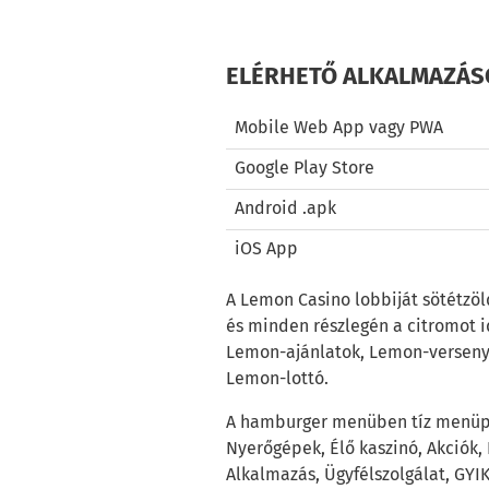
ELÉRHETŐ ALKALMAZÁS
Mobile Web App vagy PWA
Google Play Store
Android .apk
iOS App
A Lemon Casino lobbiját sötétzöld
és minden részlegén a citromot i
Lemon-ajánlatok, Lemon-verseny
Lemon-lottó.
A hamburger menüben tíz menüpon
Nyerőgépek, Élő kaszinó, Akciók, 
Alkalmazás, Ügyfélszolgálat, GYIK 