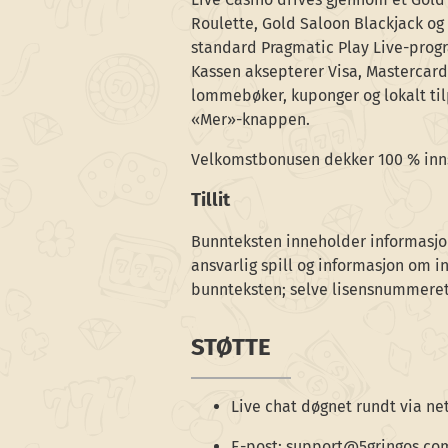
Roulette, Gold Saloon Blackjack o
standard Pragmatic Play Live-pro
Kassen aksepterer Visa, Mastercard
lommebøker, kuponger og lokalt til
«Mer»-knappen.
Velkomstbonusen dekker 100 % inns
Tillit
Bunnteksten inneholder informasjo
ansvarlig spill og informasjon om in
bunnteksten; selve lisensnummeret 
STØTTE
Live chat døgnet rundt via net
E-post: support@5gringos.com