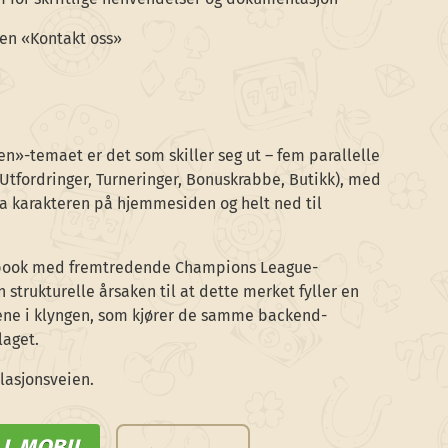
den «Kontakt oss»
n»-temaet er det som skiller seg ut – fem parallelle
tfordringer, Turneringer, Bonuskrabbe, Butikk), med
ra karakteren på hjemmesiden og helt ned til
sbook med fremtredende Champions League-
 strukturelle årsaken til at dette merket fyller en
ntene i klyngen, som kjører de samme backend-
laget.
lasjonsveien.
LL MOBIL