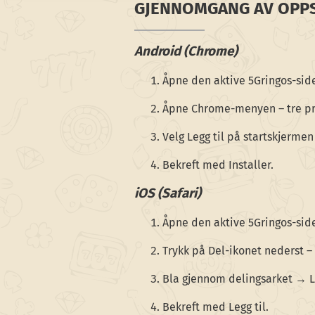
GJENNOMGANG AV OPP
Android (Chrome)
Åpne den aktive 5Gringos-side
Åpne Chrome-menyen – tre prik
Velg Legg til på startskjermen 
Bekreft med Installer.
iOS (Safari)
Åpne den aktive 5Gringos-side
Trykk på Del-ikonet nederst –
Bla gjennom delingsarket → Le
Bekreft med Legg til.