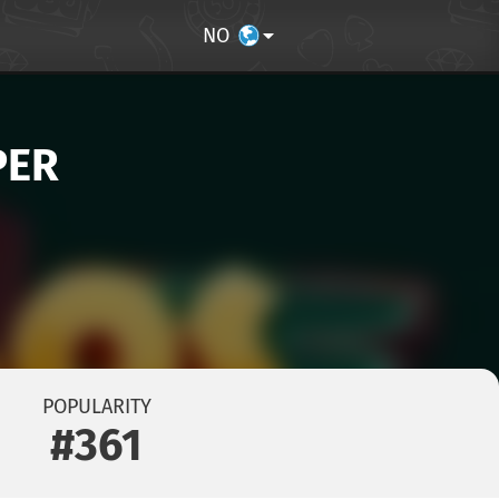
NO
PER
POPULARITY
#361