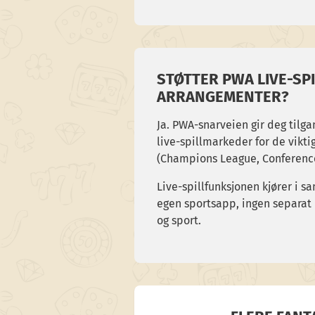
STØTTER PWA LIVE-SP
ARRANGEMENTER?
Ja. PWA-snarveien gir deg tilga
live-spillmarkeder for de vikt
(Champions League, Conferenc
Live-spillfunksjonen kjører i 
egen sportsapp, ingen separa
og sport.