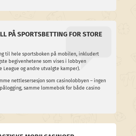
ILL PÅ SPORTSBETTING FOR STORE
ng til hele sportsboken på mobilen, inkludert
igste begivenhetene som vises i lobbyen
e League og andre utvalgte kamper).
samme nettlesersesjon som casinolobbyen – ingen
t pålogging, samme lommebok for både casino