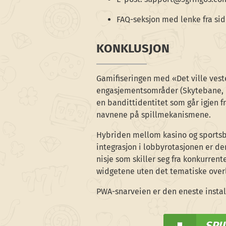
FAQ-seksjon med lenke fra si
KONKLUSJON
Gamifiseringen med «Det ville veste
engasjementsområder (Skytebane, U
en bandittidentitet som går igjen f
navnene på spillmekanismene.
Hybriden mellom kasino og sport
integrasjon i lobbyrotasjonen er den
nisje som skiller seg fra konkurre
widgetene uten det tematiske over
PWA-snarveien er den eneste instal
SPI