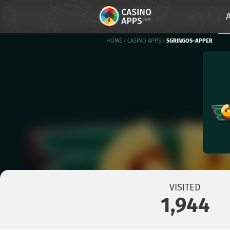
HOME
›
CASINO APPS
›
5GRINGOS-APPER
VISITED
1,944