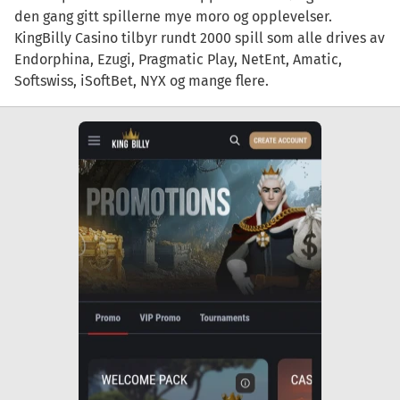
den gang gitt spillerne mye moro og opplevelser.
KingBilly Casino tilbyr rundt 2000 spill som alle drives av
Endorphina, Ezugi, Pragmatic Play, NetEnt, Amatic,
Softswiss, iSoftBet, NYX og mange flere.