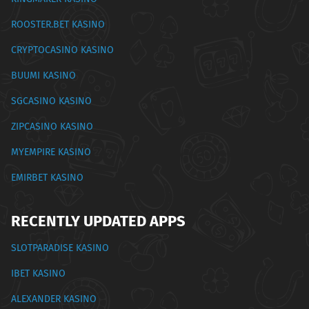
ROOSTER.BET KASINO
CRYPTOCASINO KASINO
BUUMI KASINO
SGCASINO KASINO
ZIPCASINO KASINO
MYEMPIRE KASINO
EMIRBET KASINO
RECENTLY UPDATED APPS
SLOTPARADISE KASINO
IBET KASINO
ALEXANDER KASINO