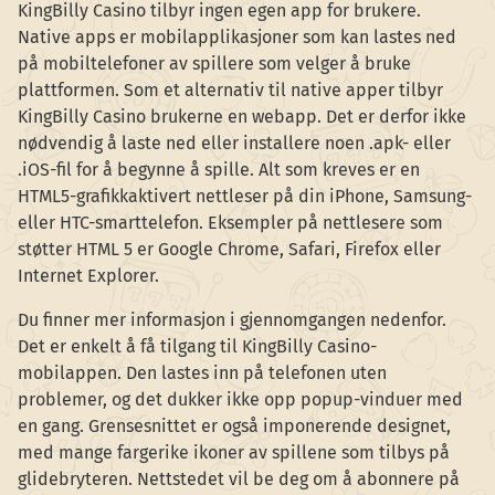
KingBilly Casino tilbyr ingen egen app for brukere.
Native apps er mobilapplikasjoner som kan lastes ned
på mobiltelefoner av spillere som velger å bruke
plattformen. Som et alternativ til native apper tilbyr
KingBilly Casino brukerne en webapp. Det er derfor ikke
nødvendig å laste ned eller installere noen .apk- eller
.iOS-fil for å begynne å spille. Alt som kreves er en
HTML5-grafikkaktivert nettleser på din iPhone, Samsung-
eller HTC-smarttelefon. Eksempler på nettlesere som
støtter HTML 5 er Google Chrome, Safari, Firefox eller
Internet Explorer.
Du finner mer informasjon i gjennomgangen nedenfor.
Det er enkelt å få tilgang til KingBilly Casino-
mobilappen. Den lastes inn på telefonen uten
problemer, og det dukker ikke opp popup-vinduer med
en gang. Grensesnittet er også imponerende designet,
med mange fargerike ikoner av spillene som tilbys på
glidebryteren. Nettstedet vil be deg om å abonnere på