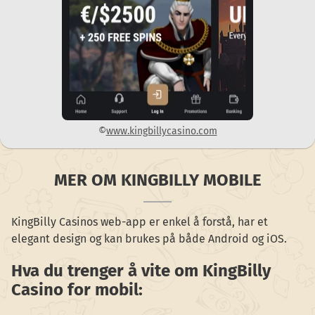
©
www.kingbillycasino.com
MER OM KINGBILLY MOBILE
KingBilly Casinos web-app er enkel å forstå, har et
elegant design og kan brukes på både Android og iOS.
Hva du trenger å vite om KingBilly
Casino for mobil: