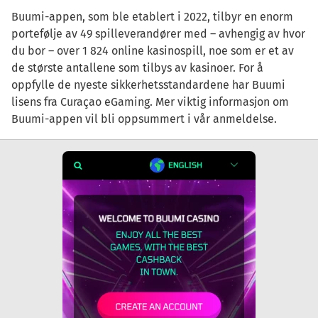
Buumi-appen, som ble etablert i 2022, tilbyr en enorm
portefølje av 49 spilleverandører med – avhengig av hvor
du bor – over 1 824 online kasinospill, noe som er et av
de største antallene som tilbys av kasinoer. For å
oppfylle de nyeste sikkerhetsstandardene har Buumi
lisens fra Curaçao eGaming. Mer viktig informasjon om
Buumi-appen vil bli oppsummert i vår anmeldelse.