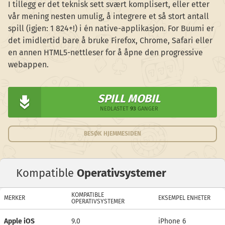
I tillegg er det teknisk sett svært komplisert, eller etter
vår mening nesten umulig, å integrere et så stort antall
spill (igjen: 1 824+!) i én native-applikasjon. For Buumi er
det imidlertid bare å bruke Firefox, Chrome, Safari eller
en annen HTML5-nettleser for å åpne den progressive
webappen.
SPILL MOBIL
NEDLASTET
93
GANGER
BESØK HJEMMESIDEN
Kompatible
Operativsystemer
KOMPATIBLE
MERKER
EKSEMPEL ENHETER
OPERATIVSYSTEMER
Apple iOS
9.0
iPhone 6