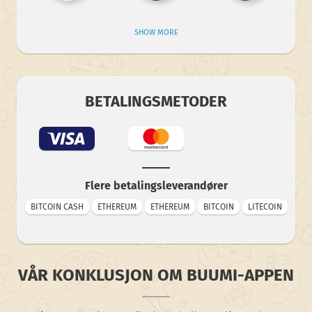
SHOW MORE
BETALINGSMETODER
Flere betalingsleverandører
BITCOIN CASH
ETHEREUM
ETHEREUM
BITCOIN
LITECOIN
VÅR KONKLUSJON OM BUUMI-APPEN