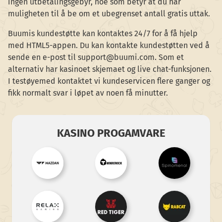
ingen utbetalingsgebyr, noe som betyr at du har
muligheten til å be om et ubegrenset antall gratis uttak.
Buumis kundestøtte kan kontaktes 24/7 for å få hjelp
med HTML5-appen. Du kan kontakte kundestøtten ved å
sende en e-post til support@buumi.com. Som et
alternativ har kasinoet skjemaet og live chat-funksjonen.
I testøyemed kontaktet vi kundeservicen flere ganger og
fikk normalt svar i løpet av noen få minutter.
KASINO PROGAMVARE