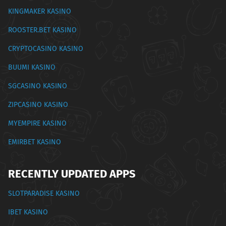
KINGMAKER KASINO
ROOSTER.BET KASINO
CRYPTOCASINO KASINO
BUUMI KASINO
SGCASINO KASINO
ZIPCASINO KASINO
MYEMPIRE KASINO
EMIRBET KASINO
RECENTLY UPDATED APPS
SLOTPARADISE KASINO
IBET KASINO