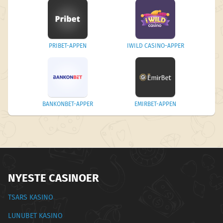
PRIBET-APPEN
IWILD CASINO-APPER
BANKONBET-APPER
EMIRBET-APPEN
NYESTE CASINOER
TSARS KASINO
LUNUBET KASINO