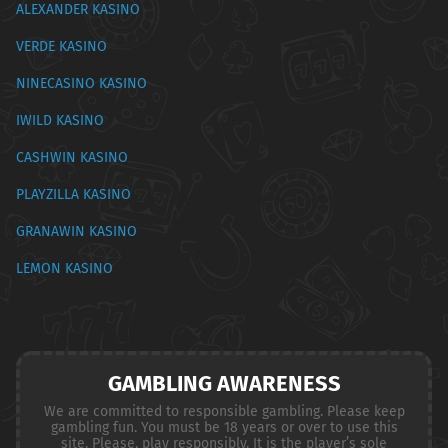
ALEXANDER KASINO
VERDE KASINO
NINECASINO KASINO
IWILD KASINO
CASHWIN KASINO
PLAYZILLA KASINO
GRANAWIN KASINO
LEMON KASINO
GAMBLING AWARENESS
We are committed to responsible gambling. Please keep
gambling fun. You must be 18 years or over to use this
site. Please, play responsibly. It is the player’s sole