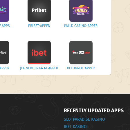
E APPS
PRIBET-APPEN
IWILD CASINO-APPER
-APPEN
JEG VEDDER PÅ AT APPER
BETONRED-APPER
RECENTLY UPDATED APPS
SLOTPARADISE KASINO
IBET KASINO