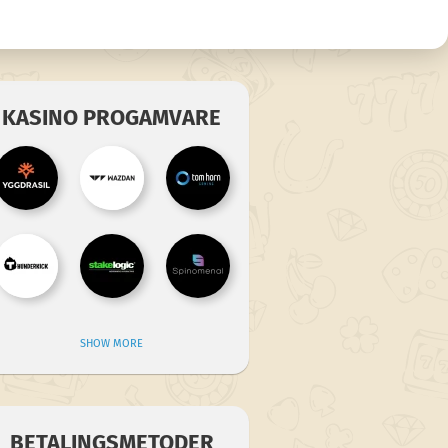
KASINO PROGAMVARE
SHOW MORE
BETALINGSMETODER