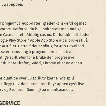
 til webappen.
n programvareoppdatering eller kanskje til og med
mrom. Derfor vil du bli konfrontert med mulige
 Casino er et pålitelig casino. Derfor bør nettsteder
ogle Play Store / Apple App Store
aldri brukes til å
r APK-filer. Dette rådet er viktig for App Download
det svært vanskelig å programmere en native-
llige spill. Men for å bruke den
progressive
r du bare Firefox, Safari, Chrome eller en annen
r blant de over 80 spillutviklerne hvis spill
 tillegg til videoautomater tilbyr appen også live
Play og Evolution Gaming) på mobilcasinoet.
SERVICE