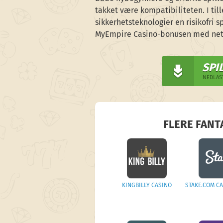
takket være kompatibiliteten. I ti
sikkerhetsteknologier
en risikofri s
MyEmpire Casino-bonusen med nett
SPI
NEDLAS
FLERE FANT
KINGBILLY CASINO
STAKE.COM C