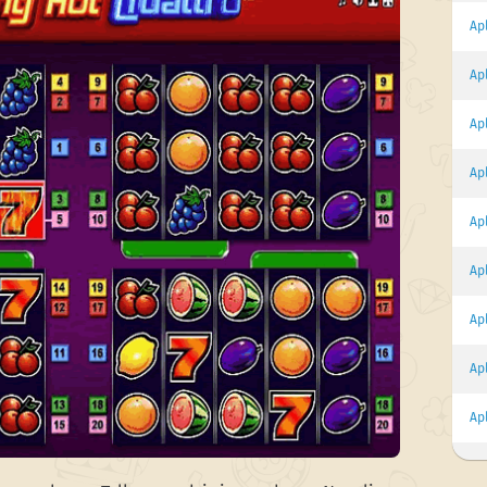
Ap
Ap
Ap
Ap
Ap
Ap
Ap
Ap
Ap