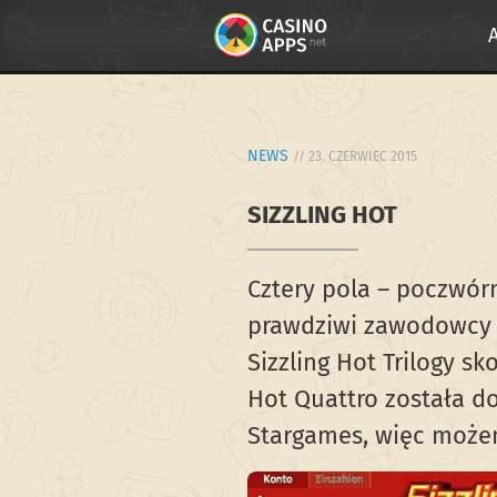
NEWS
// 23. CZERWIEC 2015
SIZZLING HOT
Cztery pola – poczwór
prawdziwi zawodowcy 
Sizzling Hot Trilogy sk
Hot Quattro została d
Stargames, więc może