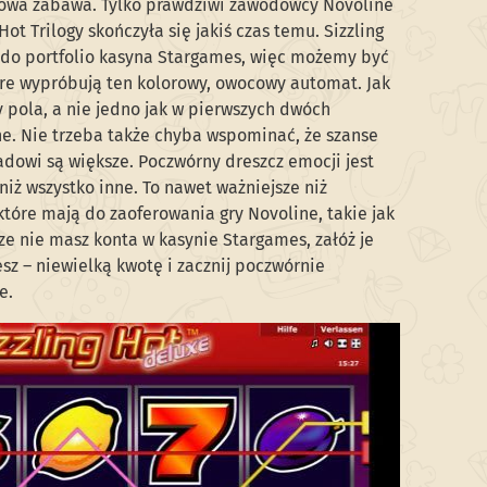
cowa zabawa. Tylko prawdziwi zawodowcy Novoline
ot Trilogy skończyła się jakiś czas temu. Sizzling
 do portfolio kasyna Stargames, więc możemy być
óre wypróbują ten kolorowy, owocowy automat. Jak
 pola, a nie jedno jak w pierwszych dwóch
ne. Nie trzeba także chyba wspominać, że szanse
dowi są większe. Poczwórny dreszcz emocji jest
niż wszystko inne. To nawet ważniejsze niż
które mają do zaoferowania gry Novoline, takie jak
zcze nie masz konta w kasynie Stargames, załóż je
cesz – niewielką kwotę i zacznij poczwórnie
e.