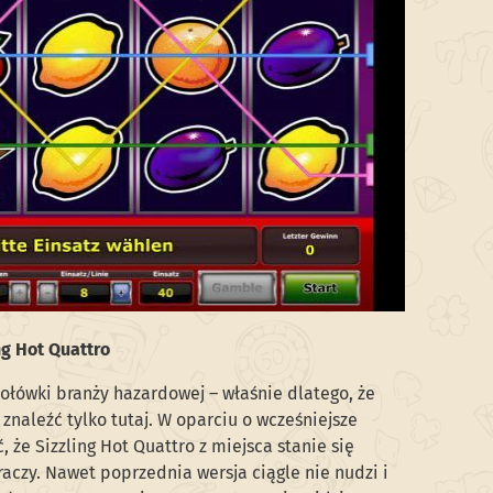
g Hot Quattro
ołówki branży hazardowej – właśnie dlatego, że
znaleźć tylko tutaj. W oparciu o wcześniejsze
że Sizzling Hot Quattro z miejsca stanie się
czy. Nawet poprzednia wersja ciągle nie nudzi i