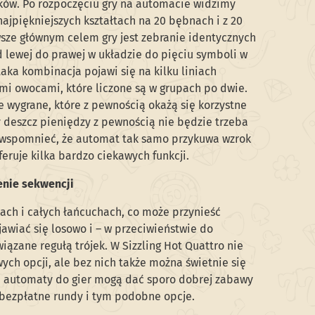
ków. Po rozpoczęciu gry na automacie widzimy
jpiękniejszych kształtach na 20 bębnach i z 20
wsze głównym celem gry jest zebranie identycznych
od lewej do prawej w układzie do pięciu symboli w
taka kombinacja pojawi się na kilku liniach
mi owocami, które liczone są w grupach po dwie.
e wygrane, które z pewnością okażą się korzystne
 deszcz pieniędzy z pewnością nie będzie trzeba
o wspomnieć, że automat tak samo przykuwa wzrok
oferuje kilka bardzo ciekawych funkcji.
ienie sekwencji
ach i całych łańcuchach, co może przynieść
awiać się losowo i – w przeciwieństwie do
iązane regułą trójek. W Sizzling Hot Quattro nie
h opcji, ale bez nich także można świetnie się
że automaty do gier mogą dać sporo dobrej zabawy
 bezpłatne rundy i tym podobne opcje.