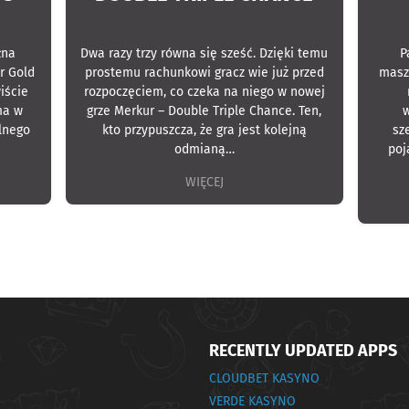
łna
Dwa razy trzy równa się sześć. Dzięki temu
P
r Gold
prostemu rachunkowi gracz wie już przed
masz
iście
rozpoczęciem, co czeka na niego w nowej
 ma w
grze Merkur – Double Triple Chance. Ten,
ólnego
kto przypuszcza, że gra jest kolejną
sz
odmianą…
poj
WIĘCEJ
RECENTLY UPDATED APPS
CLOUDBET KASYNO
VERDE KASYNO