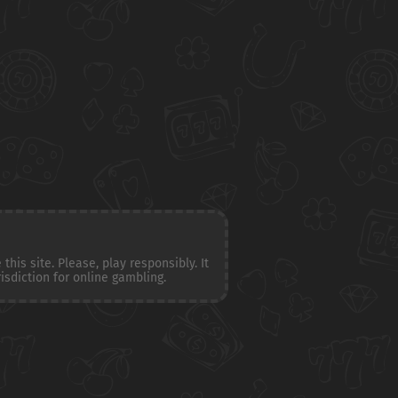
is site. Please, play responsibly. It
risdiction for online gambling.