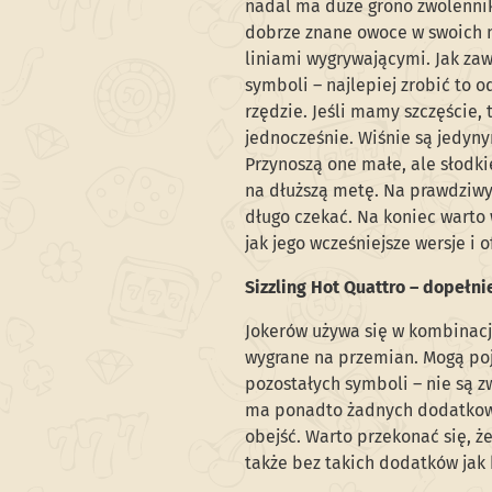
nadal ma duże grono zwolenni
dobrze znane owoce w swoich na
liniami wygrywającymi. Jak za
symboli – najlepiej zrobić to 
rzędzie. Jeśli mamy szczęście, 
jednocześnie. Wiśnie są jedyny
Przynoszą one małe, ale słodki
na dłuższą metę. Na prawdziwy
długo czekać. Na koniec wart
jak jego wcześniejsze wersje i 
Sizzling Hot Quattro – dopełn
Jokerów używa się w kombinacj
wygrane na przemian. Mogą poj
pozostałych symboli – nie są zw
ma ponadto żadnych dodatkowyc
obejść. Warto przekonać się, 
także bez takich dodatków jak