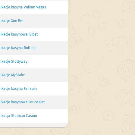
likacje kasyna Vulkan Vegas
likacje Xon Bet
likacje kasynowe ivibet
likacje kasyna Rollino
likacje Slottyway
likacje MyStake
likacje kasyna Fairspin
likacje kasynowe Bruce Bet
likacja Slotman Casino