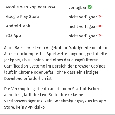
Mobile Web App oder PWA
verfügbar
Google Play Store
nicht verfügbar
Android .apk
nicht verfügbar
iOS App
nicht verfügbar
AmunRa schränkt sein Angebot für Mobilgeräte nicht ein.
Alles – ein komplettes Sportwettenangebot, gestaffelte
Jackpots, Live-Casino und eines der ausgefeilteren
Gamification-Systeme im Bereich der Browser-Casinos –
läuft in Chrome oder Safari, ohne dass ein einziger
Download erforderlich ist.
Die Verknüpfung, die du auf deinem Startbildschirm
anheftest, lädt die Live-Seite direkt: keine
Versionsverzögerung, kein Genehmigungszyklus im App
Store, kein APK-Risiko.