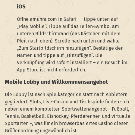
iOS
Öffne amunra.com in Safari → tippe unten auf
„Play Mobile“. Tippe auf das Teilen-Symbol am
unteren Bildschirmrand (das Kästchen mit dem
Pfeil nach oben). Scrolle nach unten und wähle
„Zum Startbildschirm hinzufügen“. Bestätige den
Namen und tippe auf „Hinzufügen“. Die
Verknüpfung wird sofort installiert – ein Besuch im
App Store ist nicht erforderlich.
Mobile Lobby und Willkommensangebot
Die Lobby ist nach Spielkategorien statt nach Anbietern
gegliedert. Slots, Live-Casino und Tischspiele finden sich
neben einem kompletten Sportwettenangebot – Fußball,
Tennis, Basketball, Eishockey, Pferderennen und virtuelle
Sportarten –, was für ein browserbasiertes Casino dieser
Größenordnung ungewöhnlich ist.