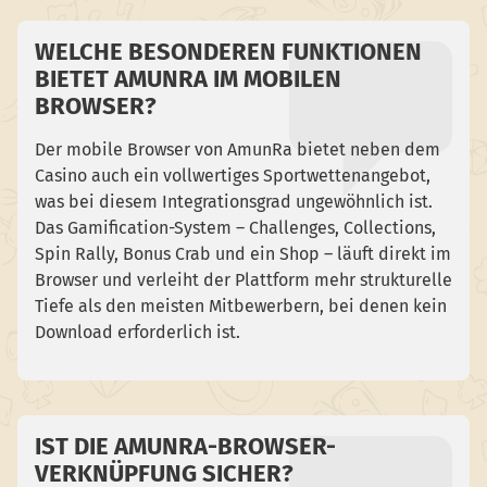
WELCHE BESONDEREN FUNKTIONEN
BIETET AMUNRA IM MOBILEN
BROWSER?
Der mobile Browser von AmunRa bietet neben dem
Casino auch ein vollwertiges Sportwettenangebot,
was bei diesem Integrationsgrad ungewöhnlich ist.
Das Gamification-System – Challenges, Collections,
Spin Rally, Bonus Crab und ein Shop – läuft direkt im
Browser und verleiht der Plattform mehr strukturelle
Tiefe als den meisten Mitbewerbern, bei denen kein
Download erforderlich ist.
IST DIE AMUNRA-BROWSER-
VERKNÜPFUNG SICHER?