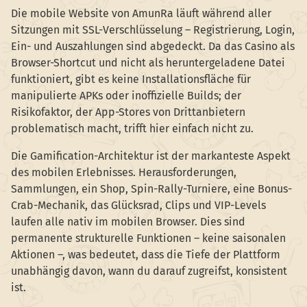
Die mobile Website von AmunRa läuft während aller
Sitzungen mit SSL-Verschlüsselung – Registrierung, Login,
Ein- und Auszahlungen sind abgedeckt. Da das Casino als
Browser-Shortcut und nicht als heruntergeladene Datei
funktioniert, gibt es keine Installationsfläche für
manipulierte APKs oder inoffizielle Builds; der
Risikofaktor, der App-Stores von Drittanbietern
problematisch macht, trifft hier einfach nicht zu.
Die Gamification-Architektur ist der markanteste Aspekt
des mobilen Erlebnisses. Herausforderungen,
Sammlungen, ein Shop, Spin-Rally-Turniere, eine Bonus-
Crab-Mechanik, das Glücksrad, Clips und VIP-Levels
laufen alle nativ im mobilen Browser. Dies sind
permanente strukturelle Funktionen – keine saisonalen
Aktionen –, was bedeutet, dass die Tiefe der Plattform
unabhängig davon, wann du darauf zugreifst, konsistent
ist.