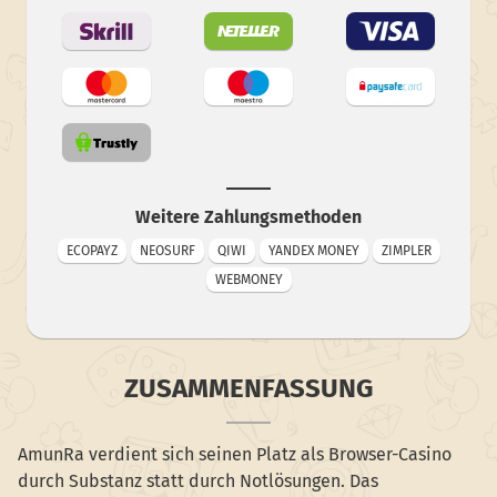
Weitere Zahlungsmethoden
ECOPAYZ
NEOSURF
QIWI
YANDEX MONEY
ZIMPLER
WEBMONEY
ZUSAMMENFASSUNG
AmunRa verdient sich seinen Platz als Browser-Casino
durch Substanz statt durch Notlösungen. Das