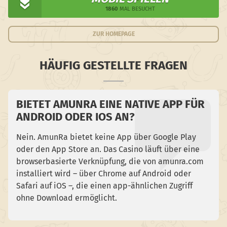
1860
MAL BESUCHT
ZUR HOMEPAGE
HÄUFIG GESTELLTE FRAGEN
BIETET AMUNRA EINE NATIVE APP FÜR
ANDROID ODER IOS AN?
Nein. AmunRa bietet keine App über Google Play
oder den App Store an. Das Casino läuft über eine
browserbasierte Verknüpfung, die von amunra.com
installiert wird – über Chrome auf Android oder
Safari auf iOS –, die einen app-ähnlichen Zugriff
ohne Download ermöglicht.