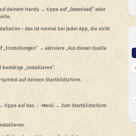
 auf deinem Handy → tippe auf „Download“ oder
eite.
tallation – das ist normal bei jeder App, die nicht
f „Einstellungen“ → aktiviere „Aus dieser Quelle
bestätige „Installieren“.
h-Symbol auf deinem Startbildschirm.
e → tippe auf das ⋮-Menü → Zum Startbildschirm
stallieren.