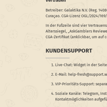
Vertrauen
Betreiber: Galaktika N.V. (Reg. 1408
Curaçao. CGA-Lizenz OGL/2024/169/0
In der Fußzeile sind vier Vertrauen
Alterssiegel, „AskGamblers Reviewe
CGA-Zertifikat (anklickbar, um auf 
KUNDENSUPPORT
Live-Chat: Widget in der Seit
E-Mail: help-fresh@support.w
VIP-Prioritäts-Support: separ
Soziale Kanäle: Telegram, Ins
Kontaktmöglichkeiten aufgefü