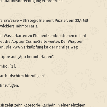
stallationsberechtigung erforderlich.
„TerraWeave – Strategic Element Puzzle“, ein 33,4 MB
wicklers Tahmor Fariz.
 und Wasserkarten zu Elementkombinationen in fünf
et die App zur Casino-Seite weiter. Der Wrapper
fari. Die PWA-Verknüpfung ist der richtige Weg.
→ tippe auf „App herunterladen“.
mbol [↥].
artbildschirm hinzufügen“.
inzufügen.
sh zeigt zehn Kategorie-Kacheln in einer einzigen