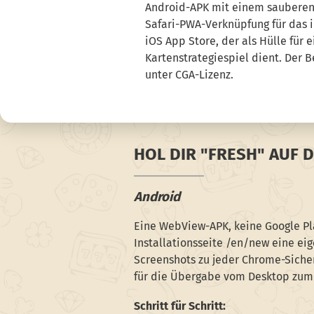
Android-APK mit einem sauberen
Safari-PWA-Verknüpfung für das 
iOS App Store, der als Hülle für
Kartenstrategiespiel dient. Der Be
unter CGA-Lizenz.
HOL DIR "FRESH" AUF 
Android
Eine WebView-APK, keine Google Pla
Installationsseite /en/new eine eig
Screenshots zu jeder Chrome-Siche
für die Übergabe vom Desktop zum
Schritt für Schritt: