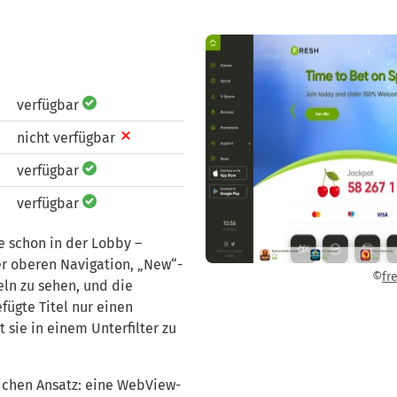
verfügbar
nicht verfügbar
verfügbar
verfügbar
e schon in der Lobby –
der oberen Navigation, „New“-
©
fr
eln zu sehen, und die
fügte Titel nur einen
t sie in einem Unterfilter zu
eichen Ansatz: eine WebView-