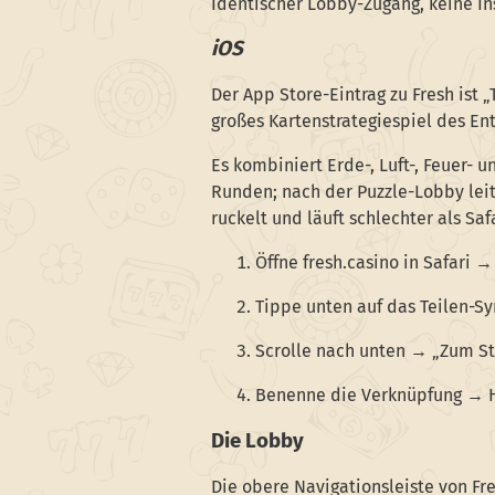
Identischer Lobby-Zugang, keine In
iOS
Der App Store-Eintrag zu Fresh ist 
großes Kartenstrategiespiel des Ent
Es kombiniert Erde-, Luft-, Feuer-
Runden; nach der Puzzle-Lobby leit
ruckelt und läuft schlechter als Sa
Öffne fresh.casino in Safari 
Tippe unten auf das Teilen-Sy
Scrolle nach unten → „Zum St
Benenne die Verknüpfung → H
Die Lobby
Die obere Navigationsleiste von Fre