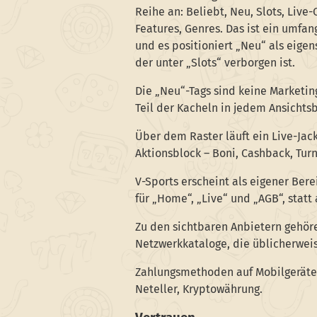
Reihe an: Beliebt, Neu, Slots, Live-
Features, Genres. Das ist ein umfa
und es positioniert „Neu“ als eigens
der unter „Slots“ verborgen ist.
Die „Neu“-Tags sind keine Marketin
Teil der Kacheln in jedem Ansichtsb
Über dem Raster läuft ein Live-Jack
Aktionsblock – Boni, Cashback, Turn
V-Sports erscheint als eigener Bere
für „Home“, „Live“ und „AGB“, statt
Zu den sichtbaren Anbietern gehö
Netzwerkkataloge, die üblicherweis
Zahlungsmethoden auf Mobilgeräten: 
Neteller, Kryptowährung.