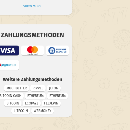
SHOW MORE
ZAHLUNGSMETHODEN
Weitere Zahlungsmethoden
MUCHBETTER
RIPPLE
JETON
BITCOIN CASH
ETHEREUM
ETHEREUM
BITCOIN
ECOPAYZ
FLEXEPIN
LITECOIN
WEBMONEY