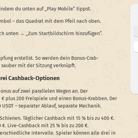
 indem du unten auf „Play Mobile“ tippst.
ymbol – das Quadrat mit dem Pfeil nach oben.
ach unten → „Zum Startbildschirm hinzufügen“.
pfung erstellst. So werden dein Bonus-Crab-
 sauber mit der Sitzung verknüpft.
rei Cashback-Optionen
nus auf zwei parallelen Wegen an. Der
 € plus 200 Freispiele und einen Bonus-Krabben. Der
0 USDT – separater Ablauf, separate Mechanik.
Schienen. Täglicher Cashback mit 15 % bis zu 400 €.
 €. Live-Cashback mit 25 % bis zu 200 €.
rschiedliche Intervalle. Spieler können alle drei in