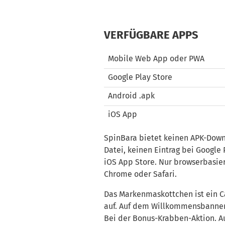
VERFÜGBARE APPS
Mobile Web App oder PWA
Google Play Store
Android .apk
iOS App
SpinBara bietet keinen APK-Down
Datei, keinen Eintrag bei Google
iOS App Store. Nur browserbasie
Chrome oder Safari.
Das Markenmaskottchen ist ein C
auf. Auf dem Willkommensbanner.
Bei der Bonus-Krabben-Aktion. A