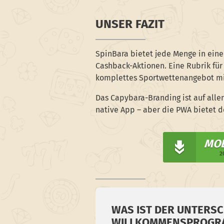
UNSER FAZIT
SpinBara bietet jede Menge in ein
Cashback-Aktionen. Eine Rubrik für
komplettes Sportwettenangebot mit
Das Capybara-Branding ist auf alle
native App – aber die PWA bietet 
MOB
2
WAS IST DER UNTERS
WILLKOMMENSPROGRA