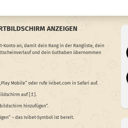
ARTBILDSCHIRM ANZEIGEN
t-Konto an, damit dein Rang in der Rangliste, dein
Wettscheinverlauf und dein Guthaben übernommen
„Play Mobile“ oder rufe ivibet.com in Safari auf.
ildschirm auf [↥].
bildschirm hinzufügen“.
gen“ – das Ivibet-Symbol ist bereit.