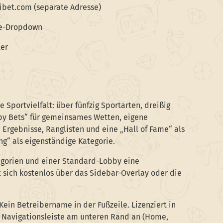
bet.com (separate Adresse)
ie-Dropdown
ter
 Sportvielfalt: über fünfzig Sportarten, dreißig
py Bets“ für gemeinsames Wetten, eigene
Ergebnisse, Ranglisten und eine „Hall of Fame“ als
“ als eigenständige Kategorie.
tegorien und einer Standard-Lobby eine
t sich kostenlos über das Sidebar-Overlay oder die
Kein Betreibername in der Fußzeile. Lizenziert in
e Navigationsleiste am unteren Rand an (Home,