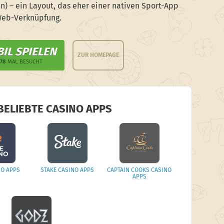
n) – ein Layout, das eher einer nativen Sport-App
-Web-Verknüpfung.
IL SPIELEN
ZUR HOMEPAGE
78
MAL BESUCHT
BELIEBTE CASINO APPS
NO APPS
STAKE CASINO APPS
CAPTAIN COOKS CASINO
APPS