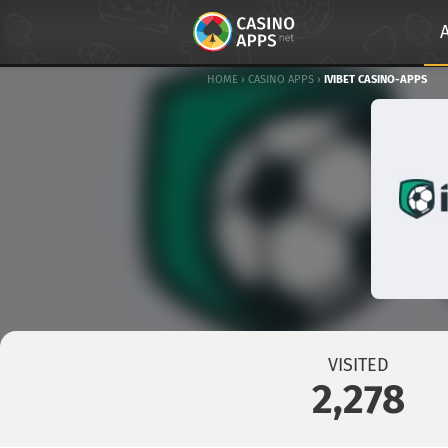
HOME
›
CASINO APPS
›
IVIBET CASINO-APPS
VISITED
2,278