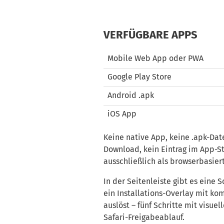
VERFÜGBARE APPS
Mobile Web App oder PWA
Google Play Store
Android .apk
iOS App
Keine native App, keine .apk-Dat
Download, kein Eintrag im App-Sto
ausschließlich als browserbasier
In der Seitenleiste gibt es eine 
ein Installations-Overlay mit k
auslöst – fünf Schritte mit visuel
Safari-Freigabeablauf.