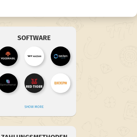
SOFTWARE
SHOW MORE