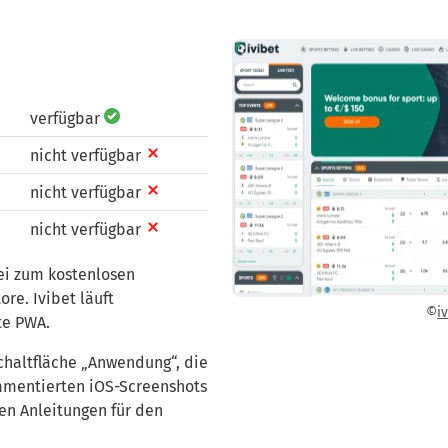
verfügbar
nicht verfügbar
nicht verfügbar
nicht verfügbar
ei zum kostenlosen
re. Ivibet läuft
©
i
te PWA.
Schaltfläche „Anwendung“, die
ommentierten iOS-Screenshots
len Anleitungen für den