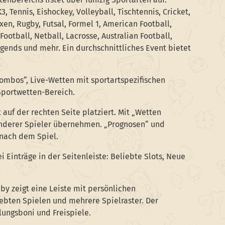
, Tennis, Eishockey, Volleyball, Tischtennis, Cricket,
en, Rugby, Futsal, Formel 1, American Football,
Football, Netball, Lacrosse, Australian Football,
egends und mehr. Ein durchschnittliches Event bietet
Combos“, Live-Wetten mit sportartspezifischen
Sportwetten-Bereich.
 auf der rechten Seite platziert. Mit „Wetten
anderer Spieler übernehmen. „Prognosen“ und
 nach dem Spiel.
i Einträge in der Seitenleiste: Beliebte Slots, Neue
by zeigt eine Leiste mit persönlichen
ebten Spielen und mehrere Spielraster. Der
ungsboni und Freispiele.