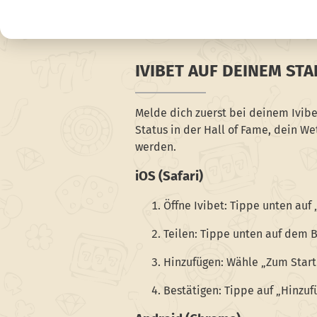
IVIBET AUF DEINEM ST
Melde dich zuerst bei deinem Ivibe
Status in der Hall of Fame, dein 
werden.
iOS (Safari)
Öffne Ivibet: Tippe unten auf 
Teilen: Tippe unten auf dem B
Hinzufügen: Wähle „Zum Start
Bestätigen: Tippe auf „Hinzufü