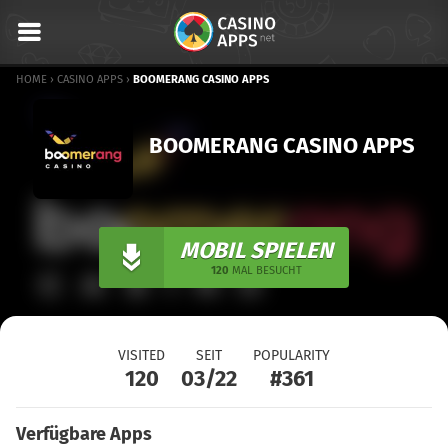
HOME
›
CASINO APPS
›
BOOMERANG CASINO APPS
BOOMERANG CASINO APPS
MOBIL SPIELEN
120
MAL BESUCHT
VISITED
SEIT
POPULARITY
120
03/22
#361
Verfügbare Apps