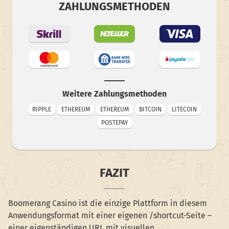
ZAHLUNGSMETHODEN
Weitere Zahlungsmethoden
RIPPLE
ETHEREUM
ETHEREUM
BITCOIN
LITECOIN
POSTEPAY
FAZIT
Boomerang Casino ist die einzige Plattform in diesem
Anwendungsformat mit einer eigenen /shortcut-Seite –
einer eigenständigen URL mit visuellen