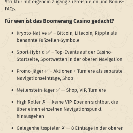
Struktur mit eigenem Zugang zu Freispielen und Bonus-
FAQs.
Für wen ist das Boomerang Casino gedacht?
Krypto-Native ✅ – Bitcoin, Litecoin, Ripple als
benannte Fußzeilen-Symbole
Sport-Hybrid ✅ – Top-Events auf der Casino-
Startseite, Sportwetten in der oberen Navigation
Promo-Jäger ✅ – Aktionen + Turniere als separate
Navigationseinträge, Shop
Meilenstein-Jäger ✅ — Shop, VIP, Turniere
High Roller ✗ — keine VIP-Ebenen sichtbar, die
über einen einzelnen Navigationspunkt
hinausgehen
Gelegenheitsspieler ✗ — 8 Einträge in der oberen