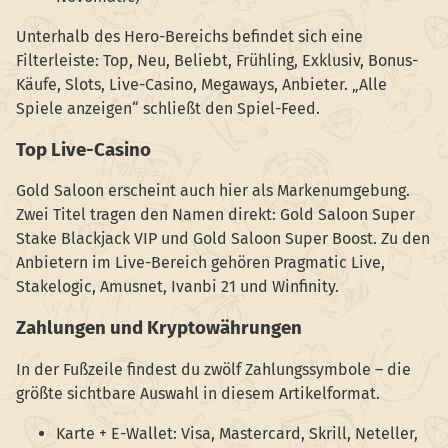
Unterhalb des Hero-Bereichs befindet sich eine
Filterleiste: Top, Neu, Beliebt, Frühling, Exklusiv, Bonus-
Käufe, Slots, Live-Casino, Megaways, Anbieter. „Alle
Spiele anzeigen“ schließt den Spiel-Feed.
Top Live-Casino
Gold Saloon erscheint auch hier als Markenumgebung.
Zwei Titel tragen den Namen direkt: Gold Saloon Super
Stake Blackjack VIP und Gold Saloon Super Boost. Zu den
Anbietern im Live-Bereich gehören Pragmatic Live,
Stakelogic, Amusnet, Ivanbi 21 und Winfinity.
Zahlungen und Kryptowährungen
In der Fußzeile findest du zwölf Zahlungssymbole – die
größte sichtbare Auswahl in diesem Artikelformat.
Karte + E-Wallet: Visa, Mastercard, Skrill, Neteller,