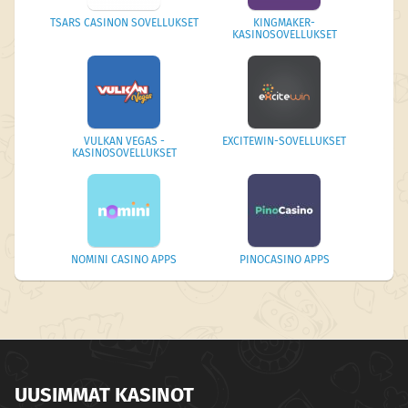
TSARS CASINON SOVELLUKSET
KINGMAKER-
KASINOSOVELLUKSET
VULKAN VEGAS -
EXCITEWIN-SOVELLUKSET
KASINOSOVELLUKSET
NOMINI CASINO APPS
PINOCASINO APPS
UUSIMMAT KASINOT