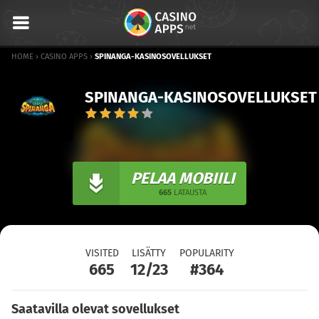
HOME
›
CASINO APPS
›
SPINANGA-KASINOSOVELLUKSET
SPINANGA-KASINOSOVELLUKSET
PELAA MOBIILI
665
LATAUSTA
VISITED
LISÄTTY
POPULARITY
665
12/23
#364
Saatavilla olevat sovellukset