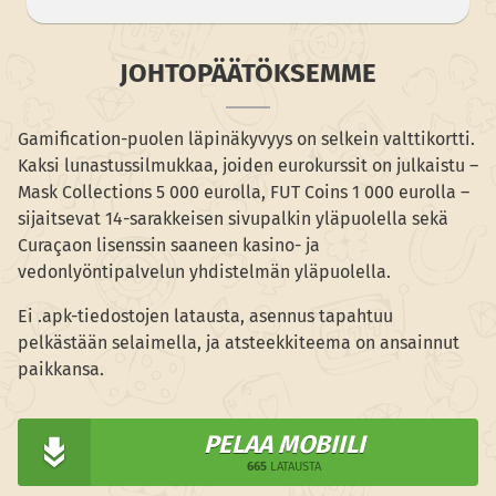
JOHTOPÄÄTÖKSEMME
Gamification-puolen läpinäkyvyys on selkein valttikortti.
Kaksi lunastussilmukkaa, joiden eurokurssit on julkaistu –
Mask Collections 5 000 eurolla, FUT Coins 1 000 eurolla –
sijaitsevat 14-sarakkeisen sivupalkin yläpuolella sekä
Curaçaon lisenssin saaneen kasino- ja
vedonlyöntipalvelun yhdistelmän yläpuolella.
Ei .apk-tiedostojen latausta, asennus tapahtuu
pelkästään selaimella, ja atsteekkiteema on ansainnut
paikkansa.
PELAA MOBIILI
665
LATAUSTA