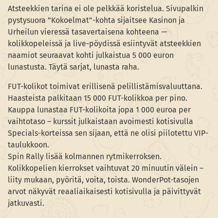
Atsteekkien tarina ei ole pelkkää koristelua. Sivupalkin
pystysuora ”Kokoelmat”-kohta sijaitsee Kasinon ja
Urheilun vieressä tasavertaisena kohteena —
kolikkopeleissä ja live-pöydissä esiintyvät atsteekkien
naamiot seuraavat kohti julkaistua 5 000 euron
lunastusta. Täytä sarjat, lunasta raha.
FUT-kolikot toimivat erillisenä pelillistämisvaluuttana.
Haasteista palkitaan 15 000 FUT-kolikkoa per pino.
Kauppa lunastaa FUT-kolikoita jopa 1 000 euroa per
vaihtotaso – kurssit julkaistaan avoimesti kotisivulla
Specials-korteissa sen sijaan, että ne olisi piilotettu VIP-
taulukkoon.
Spin Rally lisää kolmannen rytmikerroksen.
Kolikkopelien kierrokset vaihtuvat 20 minuutin välein –
liity mukaan, pyöritä, voita, toista. WonderPot-tasojen
arvot näkyvät reaaliaikaisesti kotisivulla ja päivittyvät
jatkuvasti.