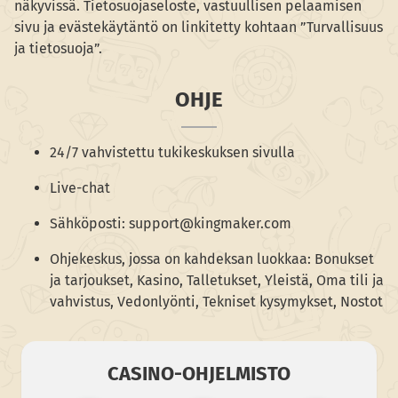
näkyvissä. Tietosuojaseloste, vastuullisen pelaamisen
sivu ja evästekäytäntö on linkitetty kohtaan ”Turvallisuus
ja tietosuoja”.
OHJE
24/7 vahvistettu tukikeskuksen sivulla
Live-chat
Sähköposti: support@kingmaker.com
Ohjekeskus, jossa on kahdeksan luokkaa: Bonukset
ja tarjoukset, Kasino, Talletukset, Yleistä, Oma tili ja
vahvistus, Vedonlyönti, Tekniset kysymykset, Nostot
CASINO-OHJELMISTO