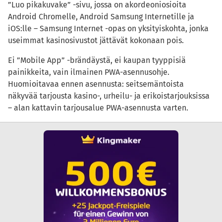
”Luo pikakuvake” -sivu, jossa on akordeoniosioita
Android Chromelle, Android Samsung Internetille ja
iOS:lle – Samsung Internet -opas on yksityiskohta, jonka
useimmat kasinosivustot jättävät kokonaan pois.
Ei ”Mobile App” -brändäystä, ei kaupan tyyppisiä
painikkeita, vain ilmainen PWA-asennusohje.
Huomioitavaa ennen asennusta: seitsemäntoista
näkyvää tarjousta kasino-, urheilu- ja erikoistarjouksissa
– alan kattavin tarjousalue PWA-asennusta varten.