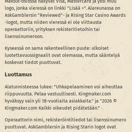
Maksut-osiossa näkyvät Visa, Mastercard ja yksi muu
logo, jonka vieressä on linkki ”Lisää >”. Alareunassa on
AskGamblersin ”Reviewed”- ja Rising Star Casino Awards
-logot, mutta niiden vieressä ei ole viittausta
operaattoriin, yrityksen rekisteritietoihin tai
lisenssinumeroon.
Kyseessä on sama rakenteellinen puute: ulkoiset
luotettavuussignaalit ovat olemassa, mutta sääntelyä
koskevat tiedot puuttuvat.
Luottamus
Alatunnisteessa lukee: ”Uhkapelaaminen voi aiheuttaa
riippuvuutta. Pelaa vastuullisesti. Kingmaker.com
hyväksyy vain yli 18-vuotiaita asiakkaita.” ja ”2026 ©
Kingmaker.com Kaikki oikeudet pidätetään.”
Operaattorin nimi, rekisteröintitiedot tai lisenssinumero
puuttuvat. AskGamblersin ja Rising Starin logot ovat