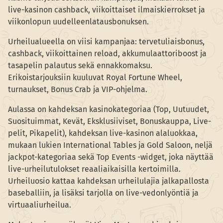
live-kasinon cashback, viikoittaiset ilmaiskierrokset ja
viikonlopun uudelleenlatausbonuksen.
Urheilualueella on viisi kampanjaa: tervetuliaisbonus,
cashback, viikoittainen reload, akkumulaattoriboost ja
tasapelin palautus sekä ennakkomaksu.
Erikoistarjouksiin kuuluvat Royal Fortune Wheel,
turnaukset, Bonus Crab ja VIP-ohjelma.
Aulassa on kahdeksan kasinokategoriaa (Top, Uutuudet,
Suosituimmat, Kevät, Eksklusiiviset, Bonuskauppa, Live-
pelit, Pikapelit), kahdeksan live-kasinon alaluokkaa,
mukaan lukien International Tables ja Gold Saloon, neljä
jackpot-kategoriaa sekä Top Events -widget, joka näyttää
live-urheilutulokset reaaliaikaisilla kertoimilla.
Urheiluosio kattaa kahdeksan urheilulajia jalkapallosta
baseballiin, ja lisäksi tarjolla on live-vedonlyöntiä ja
virtuaaliurheilua.