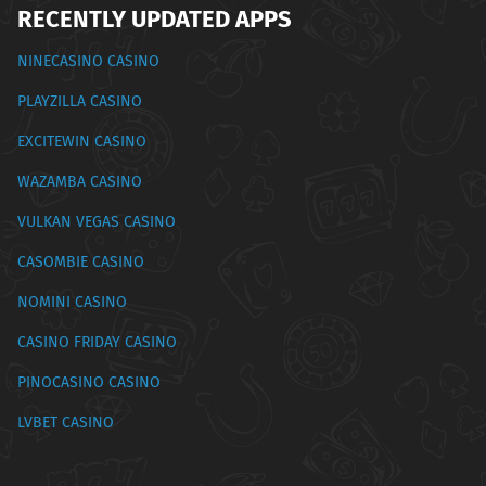
RECENTLY UPDATED APPS
NINECASINO CASINO
PLAYZILLA CASINO
EXCITEWIN CASINO
WAZAMBA CASINO
VULKAN VEGAS CASINO
CASOMBIE CASINO
NOMINI CASINO
CASINO FRIDAY CASINO
PINOCASINO CASINO
LVBET CASINO