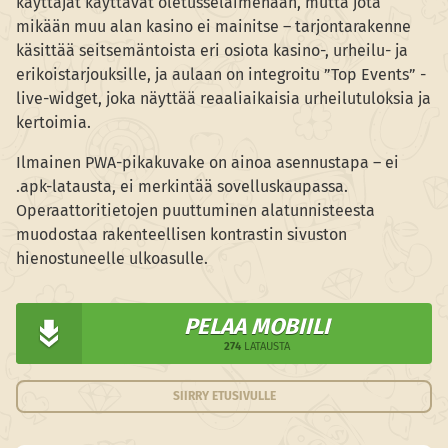
käyttäjät käyttävät oletusselaimenaan, mutta jota
mikään muu alan kasino ei mainitse – tarjontarakenne
käsittää seitsemäntoista eri osiota kasino-, urheilu- ja
erikoistarjouksille, ja aulaan on integroitu ”Top Events” -
live-widget, joka näyttää reaaliaikaisia urheilutuloksia ja
kertoimia.
Ilmainen PWA-pikakuvake on ainoa asennustapa – ei
.apk-latausta, ei merkintää sovelluskaupassa.
Operaattoritietojen puuttuminen alatunnisteesta
muodostaa rakenteellisen kontrastin sivuston
hienostuneelle ulkoasulle.
PELAA MOBIILI
274
LATAUSTA
SIIRRY ETUSIVULLE