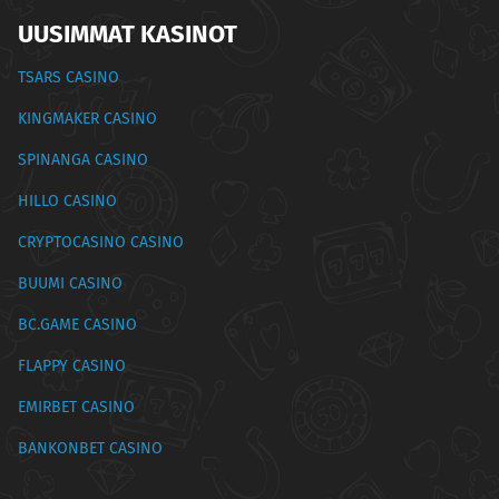
UUSIMMAT KASINOT
TSARS CASINO
KINGMAKER CASINO
SPINANGA CASINO
HILLO CASINO
CRYPTOCASINO CASINO
BUUMI CASINO
BC.GAME CASINO
FLAPPY CASINO
EMIRBET CASINO
BANKONBET CASINO