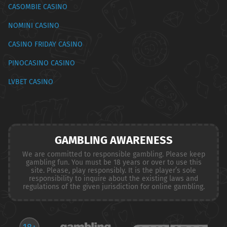
CASOMBIE CASINO
NOMINI CASINO
CASINO FRIDAY CASINO
PINOCASINO CASINO
LVBET CASINO
GAMBLING AWARENESS
We are committed to responsible gambling. Please keep
gambling fun. You must be 18 years or over to use this
site. Please, play responsibly. It is the player’s sole
responsibility to inquire about the existing laws and
regulations of the given jurisdiction for online gambling.