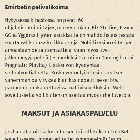
Emirbetin pelivalikoima
Nykyisessä kirjastossa on peräti 60
ohjelmistotoimittajaa, mukaan lukien
Elk Studios, Play’n
GO ja Yggdrasil
, joten asiakkailla on mahdollisuus testata
suurta valikoimaa kolikkopelejä. Mobiilikasino ei tarjoa
ainoastaan peliautomaatteja, vaan myös live-
jälleenmyyjäpelejä (esimerkiksi Evolution Gamingilta tai
Pragmatic Playltä). Lisäksi voit hyödyntää
vedonlyöntialuetta. Koska vedonlyöntiosio tarvitsee
vähemmän päivityksiä kuin kasinopelit, se on btw.
paremmin mukautettavissa natiivisovelluksiin. Web-
sovelluksella voit kuitenkin asettaa myös urheiluvetoja.
MAKSUT JA ASIAKASPALVELU
Jos haluat aloittaa kotiutuksen tai talletuksen EmirBet-
sovelluksessa, monet eri talletusmenetelmät (esim.