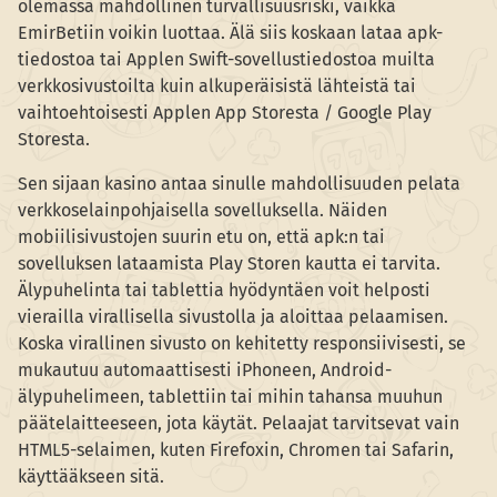
olemassa mahdollinen turvallisuusriski, vaikka
EmirBetiin voikin luottaa. Älä siis koskaan lataa apk-
tiedostoa tai Applen Swift-sovellustiedostoa muilta
verkkosivustoilta kuin alkuperäisistä lähteistä tai
vaihtoehtoisesti
Applen App Storesta / Google Play
Storesta
.
Sen sijaan kasino antaa sinulle mahdollisuuden pelata
verkkoselainpohjaisella sovelluksella
. Näiden
mobiilisivustojen suurin etu on, että apk:n tai
sovelluksen lataamista Play Storen kautta ei tarvita.
Älypuhelinta tai tablettia hyödyntäen voit helposti
vierailla virallisella sivustolla ja aloittaa pelaamisen.
Koska virallinen sivusto on kehitetty responsiivisesti, se
mukautuu automaattisesti
iPhoneen, Android-
älypuhelimeen, tablettiin
tai mihin tahansa muuhun
päätelaitteeseen, jota käytät. Pelaajat tarvitsevat vain
HTML5-selaimen, kuten Firefoxin, Chromen tai Safarin,
käyttääkseen sitä.