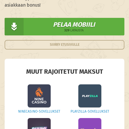
asiakkaan bonus!
PELAA MOBIILI
329
LATAUSTA
SIIRRY ETUSIVULLE
MUUT RAJOITETUT MAKSUT
NINECASINO-SOVELLUKSET
PLAYZILLA-SOVELLUKSET