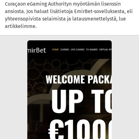
Curaçaon eGaming Authorityn myöntämän lisenssin
ansiosta. Jos haluat lisätietoja
EmirBet-sovelluksesta
, eli
yhteensopivista selaimista ja latausmenettelystä, lue
artikkelimme.