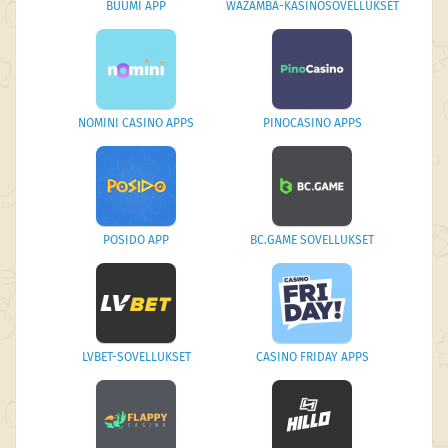
BUUMI APP
WAZAMBA-KASINOSOVELLUKSET
NOMINI CASINO APPS
PINOCASINO APPS
POSIDO APP
BC.GAME SOVELLUKSET
LVBET-SOVELLUKSET
CASINO FRIDAY APPS