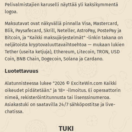
Pelivalmistajien karuselli näyttää yli kaksikymmentä
logoa.
Maksutavat ovat näkyvällä pinnalla Visa, Mastercard,
Blik, Paysafecard, Skrill, Neteller, AstroPay, PostePay ja
Bitcoin, ja ”Kaikki maksujärjestelmät” -linkin takana on
neljätoista kryptovaluuttavaihtoehtoa — mukaan lukien
Tether (useita ketjuja), Ethereum, Litecoin, TRON, USD
Coin, BNB Chain, Dogecoin, Solana ja Cardano.
Luotettavuus
Alatunnisteessa lukee ”2026 © ExciteWin.com Kaikki
oikeudet pidätetään.” ja 18+ -ilmoitus. Ei operaattorin
nimeä, rekisteröintitunnusta tai lisenssinumeroa.
Asiakastuki on saatavilla 24/7 sähköpostitse ja live-
chatissa.
TUKI