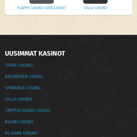
FLAPPY CASINO SOVELLUKSET
HILLO CASINO
UUSIMMAT KASINOT
TSARS CASINO
KINGMAKER CASINO
SPINANGA CASINO
HILLO CASINO
CRYPTOCASINO CASINO
BUUMI CASINO
BC.GAME CASINO