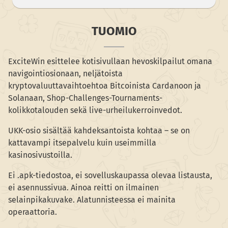
TUOMIO
ExciteWin esittelee kotisivullaan hevoskilpailut omana
navigointiosionaan, neljätoista
kryptovaluuttavaihtoehtoa Bitcoinista Cardanoon ja
Solanaan, Shop-Challenges-Tournaments-
kolikkotalouden sekä live-urheilukerroinvedot.
UKK-osio sisältää kahdeksantoista kohtaa – se on
kattavampi itsepalvelu kuin useimmilla
kasinosivustoilla.
Ei .apk-tiedostoa, ei sovelluskaupassa olevaa listausta,
ei asennussivua. Ainoa reitti on ilmainen
selainpikakuvake. Alatunnisteessa ei mainita
operaattoria.