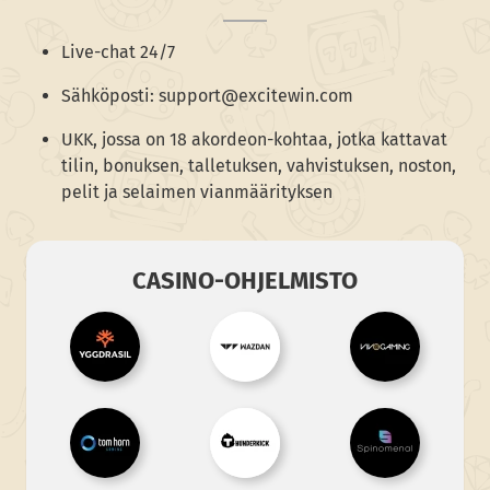
Live-chat 24/7
Sähköposti: support@excitewin.com
UKK, jossa on 18 akordeon-kohtaa, jotka kattavat
tilin, bonuksen, talletuksen, vahvistuksen, noston,
pelit ja selaimen vianmäärityksen
CASINO-OHJELMISTO