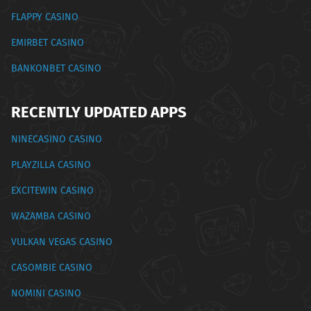
FLAPPY CASINO
EMIRBET CASINO
BANKONBET CASINO
RECENTLY UPDATED APPS
NINECASINO CASINO
PLAYZILLA CASINO
EXCITEWIN CASINO
WAZAMBA CASINO
VULKAN VEGAS CASINO
CASOMBIE CASINO
NOMINI CASINO