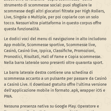
strumento di scommesse social: puoi sfogliare le
scommesse degli altri giocatori filtrate per High Rollers,
Live, Singole o Multiple, per poi copiarle con un solo
tocco. Nessun’altra piattaforma in questo corpus offre
questa funzionalità.
Le dodici voci del menu di navigazione in alto includono
App mobile, Scommesse sportive, Scommesse live,
Casinò, Casinò live, Ippica, Classifiche, Promozioni,
Pronostici, Risultati, Hall of Fame e Copia scommesse.
Nella barra laterale sono presenti oltre quaranta sport.
La barra laterale destra contiene una schedina di
scommessa accanto a un pulsante per passare da Casinò
a Casinò Live. Il download gratuito offre l’ultima versione
dell’applicazione mobile in formato .apk, wrapper iOS e
PWA.
Nessuna presenza nativa su Google Play. Operatore e