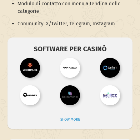
Modulo di contatto con menu a tendina delle
categorie
Community: X/Twitter, Telegram, Instagram
SOFTWARE PER CASINÒ
SHOW MORE