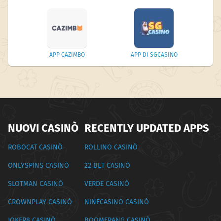
APP CAZIMBO
APP DI SGCASINO
NUOVI CASINÒ
RECENTLY UPDATED APPS
ROBOCAT CASINÒ
ROLLINO CASINÒ
ONLYSPINS CASINÒ
22 BET CASINÒ
SLOTMAN CASINÒ
VERDE CASINÒ
CROWNPLAY CASINÒ
NINECASINO CASINÒ
JOKER8 CASINÒ
BOOMERANG CASINÒ