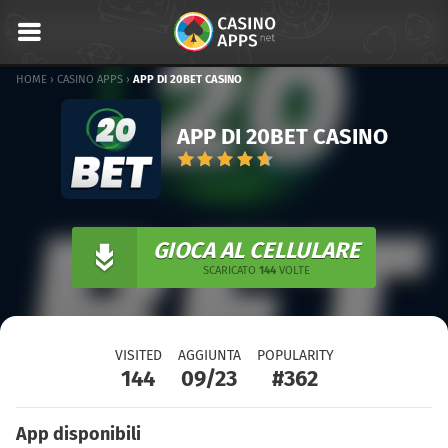
HOME
›
CASINO APPS
›
APP DI 20BET CASINO
APP DI 20BET CASINO
GIOCA AL CELLULARE
SCARICATO
144
VOLTE
VISITED
AGGIUNTA
POPULARITY
144
09/23
#362
App disponibili