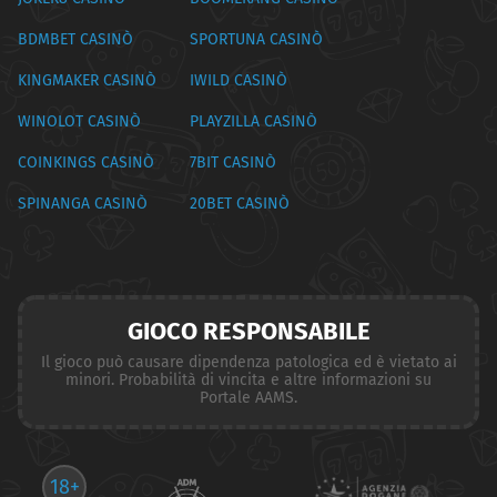
BDMBET CASINÒ
SPORTUNA CASINÒ
KINGMAKER CASINÒ
IWILD CASINÒ
WINOLOT CASINÒ
PLAYZILLA CASINÒ
COINKINGS CASINÒ
7BIT CASINÒ
SPINANGA CASINÒ
20BET CASINÒ
GIOCO RESPONSABILE
Il gioco può causare dipendenza patologica ed è vietato ai
minori. Probabilità di vincita e altre informazioni su
Portale AAMS.
18+