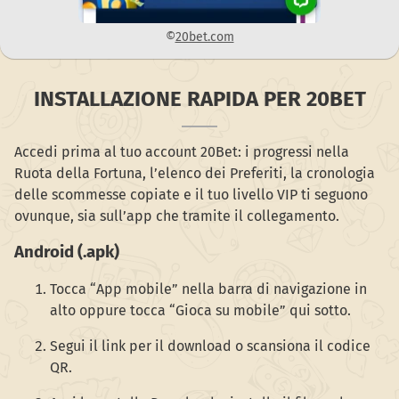
©
20bet.com
INSTALLAZIONE RAPIDA PER 20BET
Accedi prima al tuo account 20Bet: i progressi nella
Ruota della Fortuna, l’elenco dei Preferiti, la cronologia
delle scommesse copiate e il tuo livello VIP ti seguono
ovunque, sia sull’app che tramite il collegamento.
Android (.apk)
Tocca “App mobile” nella barra di navigazione in
alto oppure tocca “Gioca su mobile” qui sotto.
Segui il link per il download o scansiona il codice
QR.