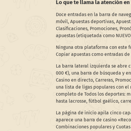
Lo que te llama la atención en 
Doce entradas en la barra de naveg
móvil, Apuestas deportivas, Apuesta
Clasificaciones, Promociones, Pronó
apuestas (etiquetada como NUEVO)
Ninguna otra plataforma con este f
Copiar apuestas como entradas de 
La barra lateral izquierda se abre
000 €), una barra de búsqueda y enl
Casino en directo, Carreras, Promo
una lista de ligas populares con el
completo de Todos los deportes: má
hasta lacrosse, fútbol gaélico, carr
La página de inicio apila cinco ca
aparece una barra de casino «Recom
Combinaciones populares y Cuotas 