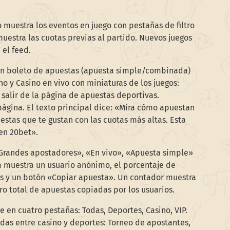
 muestra los eventos en juego con pestañas de filtro
uestra las cuotas previas al partido. Nuevos juegos
 el feed.
 un boleto de apuestas (apuesta simple/combinada)
no y Casino en vivo con miniaturas de los juegos:
 salir de la página de apuestas deportivas.
ágina. El texto principal dice: «Mira cómo apuestan
estas que te gustan con las cuotas más altas. Esta
 en 20bet».
 «Grandes apostadores», «En vivo», «Apuesta simple»
 muestra un usuario anónimo, el porcentaje de
as y un botón «Copiar apuesta». Un contador muestra
ro total de apuestas copiadas por los usuarios.
e en cuatro pestañas: Todas, Deportes, Casino, VIP.
idas entre casino y deportes: Torneo de apostantes,