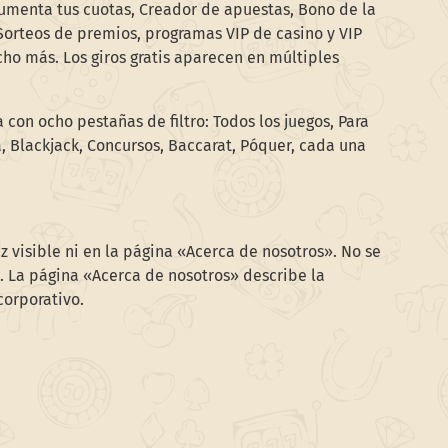
Aumenta tus cuotas, Creador de apuestas, Bono de la
 Sorteos de premios, programas VIP de casino y VIP
o más. Los giros gratis aparecen en múltiples
 con ocho pestañas de filtro: Todos los juegos, Para
a, Blackjack, Concursos, Baccarat, Póquer, cada una
az visible ni en la página «Acerca de nosotros». No se
 La página «Acerca de nosotros» describe la
corporativo.