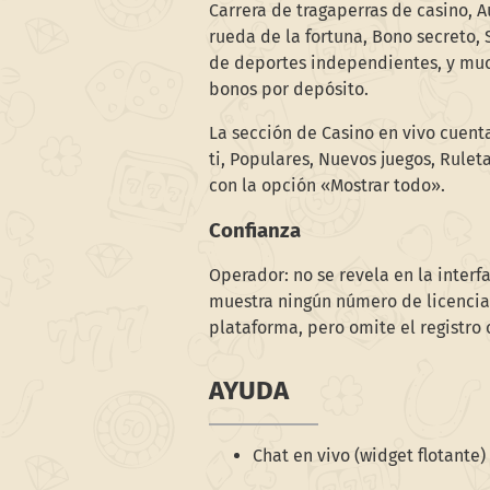
Carrera de tragaperras de casino, 
rueda de la fortuna, Bono secreto,
de deportes independientes, y much
bonos por depósito.
La sección de Casino en vivo cuenta
ti, Populares, Nuevos juegos, Rulet
con la opción «Mostrar todo».
Confianza
Operador: no se revela en la interf
muestra ningún número de licencia.
plataforma, pero omite el registro 
AYUDA
Chat en vivo (widget flotante)