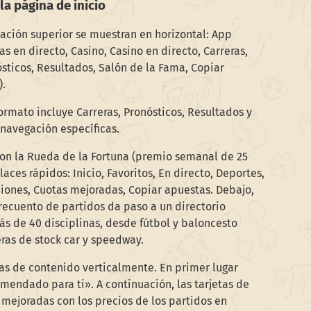
la página de inicio
ación superior se muestran en horizontal: App
s en directo, Casino, Casino en directo, Carreras,
sticos, Resultados, Salón de la Fama, Copiar
.
ormato incluye Carreras, Pronósticos, Resultados y
navegación específicas.
 con la Rueda de la Fortuna (premio semanal de 25
aces rápidos: Inicio, Favoritos, En directo, Deportes,
ciones, Cuotas mejoradas, Copiar apuestas. Debajo,
 recuento de partidos da paso a un directorio
s de 40 disciplinas, desde fútbol y baloncesto
eras de stock car y speedway.
pas de contenido verticalmente. En primer lugar
endado para ti». A continuación, las tarjetas de
mejoradas con los precios de los partidos en