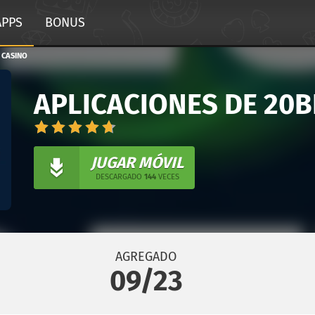
APPS
BONUS
 CASINO
APLICACIONES DE 20B
JUGAR MÓVIL
DESCARGADO
144
VECES
AGREGADO
09/23