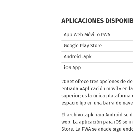
APLICACIONES DISPONI
App Web Móvil o PWA
Google Play Store
Android .apk
iOS App
20Bet ofrece tres opciones de de
entrada «Aplicación móvil» en l
superior; es la única plataforma 
espacio fijo en una barra de nav
El archivo .apk para Android se 
web. La aplicación para iOS se in
Store. La PWA se añade siguiendo