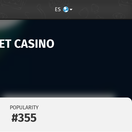
ES
ET CASINO
POPULARITY
#355