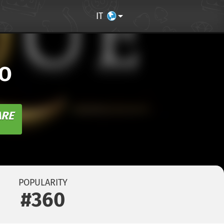
IT
NO
ARE
POPULARITY
#360