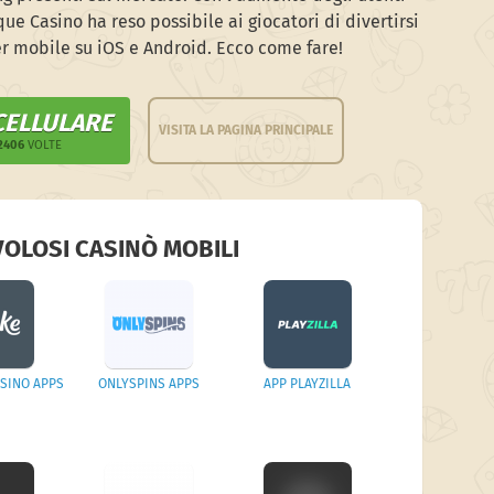
que Casino ha reso possibile ai giocatori di divertirsi
er mobile su iOS e Android. Ecco come fare!
CELLULARE
VISITA LA PAGINA PRINCIPALE
2406
VOLTE
VOLOSI CASINÒ MOBILI
ASINO APPS
ONLYSPINS APPS
APP PLAYZILLA