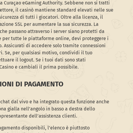
la Curaçao eGaming Authority. Sebbene non si tratti
 settore, il casinò mantiene standard elevati nelle sue
curezza di tutti i giocatori. Oltre alla licenza, il
cazione SSL per aumentare la sua sicurezza. La
i che passano attraverso i server siano protetti da
e per tutte le piattaforme online, devi proteggere i
. Assicurati di accedere solo tramite connessioni
ri. Se, per qualsiasi motivo, condividi il tuo
ttuare il logout. Se i tuoi dati sono stati
asino e cambiali il prima possibile.
ZIONI DI PAGAMENTO
 chat dal vivo e ha integrato questa funzione anche
na gialla nell’angolo in basso a destra dello
presentante dell’assistenza clienti.
pagamento disponibili, l’elenco è piuttosto