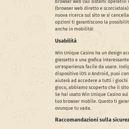
browser web (sui sistemi operativi i
(browser web diretto e scorciatoia
nuova ricerca sul sito se si cancell
opzioni ti garantiscono la possibili
anche in mobilità!
Usabilità
Win Unique Casino ha un design acca
grassetto e una grafica interessant
un’esperienza facile da usare. Indi
dispositivo iOS o Android, puoi con
aiuterà ad accedere a tutti i giochi
gioco, abbiamo scoperto che il sito
Se hai usato Win Unique Casino sul 
tuo browser mobile. Questo ti garan
ovunque tu vada.
Raccomandazioni sulla sicure