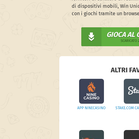
di dispositivi mobili, Win Uni
con i giochi tramite un brows
GIOCA AL 
SCARICATO
ALTRI FA
APP NINECASINO
STAKE.COM C