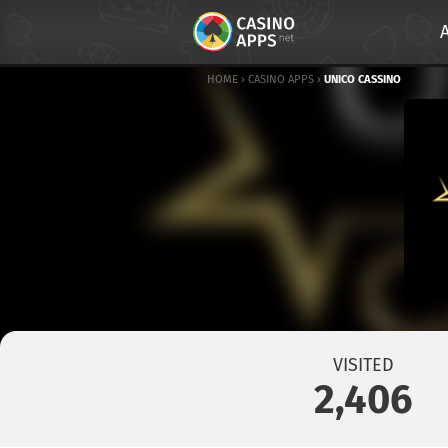
HOME
›
CASINO APPS
›
UNICO CASSINO
VISITED
2,406