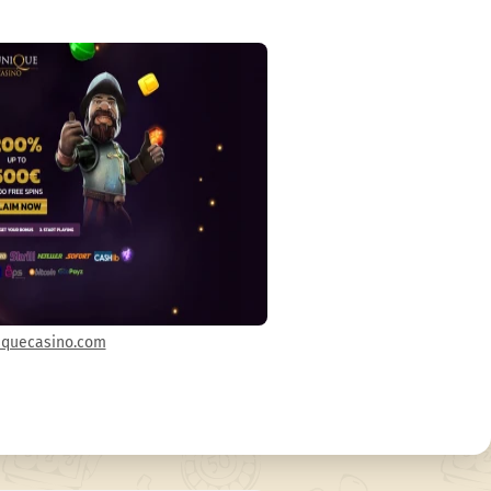
quecasino.com