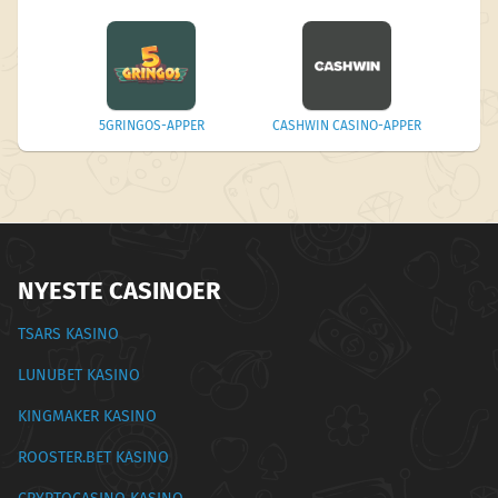
5GRINGOS-APPER
CASHWIN CASINO-APPER
NYESTE CASINOER
TSARS KASINO
LUNUBET KASINO
KINGMAKER KASINO
ROOSTER.BET KASINO