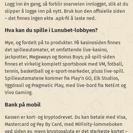
Logg inn én gang, så forblir snarveien innlogget, slik at du
slipper å logge inn på nytt. Bruk kun den offisielle siden
– det finnes ingen ekte .apk-fil å laste ned.
Hva kan du spille i Lunubet-lobbyen?
Mye, og fordelt på to produkter. På kasinosiden finnes
det spilleautomater, et omfattende live-kasino,
jackpotter, Megaways og Bonus Buys; på spill-siden
finnes et virkelig komplett sportsbook med VM, fotball,
tennis, basketball og e-sport-markeder, pluss live-spill.
Spilleautomatene kommer fra Play’n GO, Elk Studios,
Yggdrasil og Pragmatic Play, med live-bord fra NetEnt og
Vivo Gaming.
Bank på mobil
Kassen er kort- og kryptodrevet. Du kan betale med Visa,
Mastercard og Pay By Card, med MiFinity-lommeboken
ved siden av, mens kryptovaluta er det sterkeste kortet –