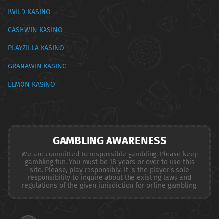
IWILD KASINO
CASHWIN KASINO
PLAYZILLA KASINO
GRANAWIN KASINO
LEMON KASINO
GAMBLING AWARENESS
We are committed to responsible gambling. Please keep
gambling fun. You must be 18 years or over to use this
site. Please, play responsibly. It is the player’s sole
responsibility to inquire about the existing laws and
regulations of the given jurisdiction for online gambling.