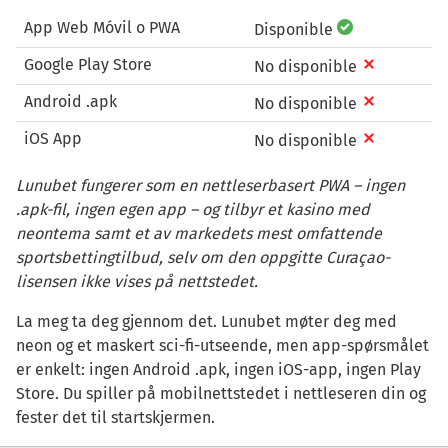
App Web Móvil o PWA
Disponible
Google Play Store
No disponible
Android .apk
No disponible
iOS App
No disponible
Lunubet fungerer som en nettleserbasert PWA – ingen
.apk-fil, ingen egen app – og tilbyr et kasino med
neontema samt et av markedets mest omfattende
sportsbettingtilbud, selv om den oppgitte Curaçao-
lisensen ikke vises på nettstedet.
La meg ta deg gjennom det. Lunubet møter deg med
neon og et maskert sci-fi-utseende, men app-spørsmålet
er enkelt: ingen Android .apk, ingen iOS-app, ingen Play
Store. Du spiller på mobilnettstedet i nettleseren din og
fester det til startskjermen.