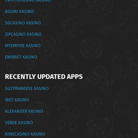
CRYPTOCASINO KASINO
BUUMI KASINO
SGCASINO KASINO
ZIPCASINO KASINO
MYEMPIRE KASINO
EMIRBET KASINO
RECENTLY UPDATED APPS
SLOTPARADISE KASINO
IBET KASINO
ALEXANDER KASINO
VERDE KASINO
NINECASINO KASINO