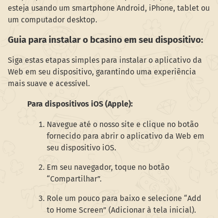
esteja usando um smartphone Android, iPhone, tablet ou
um computador desktop.
Guia para instalar o bcasino em seu dispositivo:
Siga estas etapas simples para instalar o aplicativo da
Web em seu dispositivo, garantindo uma experiência
mais suave e acessível.
Para dispositivos iOS (Apple):
Navegue até o nosso site e clique no botão
fornecido para abrir o aplicativo da Web em
seu dispositivo iOS.
Em seu navegador, toque no botão
“Compartilhar”.
Role um pouco para baixo e selecione “Add
to Home Screen” (Adicionar à tela inicial).