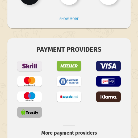
SHOW MORE
PAYMENT PROVIDERS
More payment providers