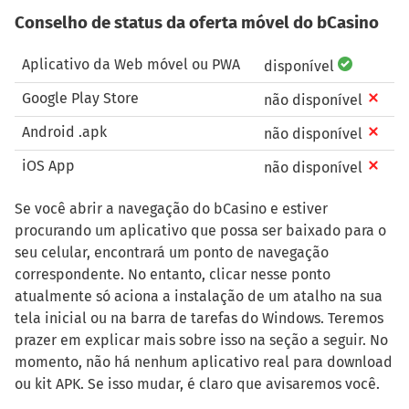
Conselho de status da oferta móvel do bCasino
Aplicativo da Web móvel ou PWA
disponível
Google Play Store
não disponível
Android .apk
não disponível
iOS App
não disponível
Se você abrir a navegação do bCasino e estiver
procurando um aplicativo que possa ser baixado para o
seu celular, encontrará um ponto de navegação
correspondente. No entanto, clicar nesse ponto
atualmente só aciona a instalação de um atalho na sua
tela inicial ou na barra de tarefas do Windows. Teremos
prazer em explicar mais sobre isso na seção a seguir. No
momento, não há nenhum aplicativo real para download
ou kit APK. Se isso mudar, é claro que avisaremos você.