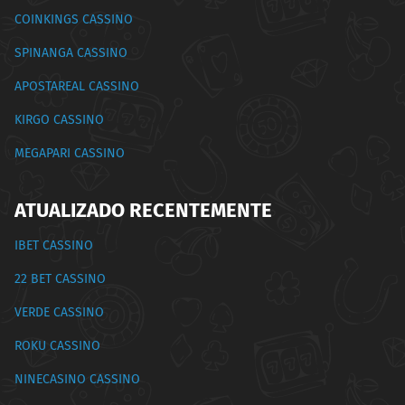
COINKINGS CASSINO
SPINANGA CASSINO
APOSTAREAL CASSINO
KIRGO CASSINO
MEGAPARI CASSINO
ATUALIZADO RECENTEMENTE
IBET CASSINO
22 BET CASSINO
VERDE CASSINO
ROKU CASSINO
NINECASINO CASSINO