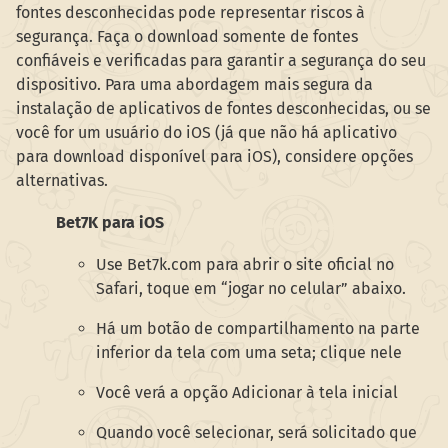
fontes desconhecidas pode representar riscos à
segurança. Faça o download somente de fontes
confiáveis e verificadas para garantir a segurança do seu
dispositivo. Para uma abordagem mais segura da
instalação de aplicativos de fontes desconhecidas, ou se
você for um usuário do iOS (já que não há aplicativo
para download disponível para iOS), considere opções
alternativas.
Bet7K para iOS
Use Bet7k.com para abrir o site oficial no
Safari, toque em “jogar no celular” abaixo.
Há um botão de compartilhamento na parte
inferior da tela com uma seta; clique nele
Você verá a opção Adicionar à tela inicial
Quando você selecionar, será solicitado que