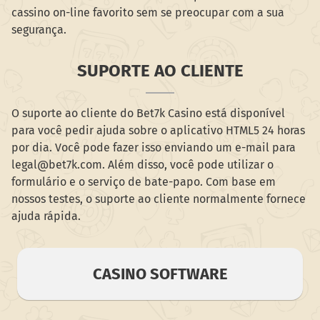
cassino on-line favorito sem se preocupar com a sua
segurança.
SUPORTE AO CLIENTE
O suporte ao cliente do Bet7k Casino está disponível
para você pedir ajuda sobre o aplicativo HTML5 24 horas
por dia. Você pode fazer isso enviando um e-mail para
legal@bet7k.com. Além disso, você pode utilizar o
formulário e o serviço de bate-papo. Com base em
nossos testes, o suporte ao cliente normalmente fornece
ajuda rápida.
CASINO SOFTWARE