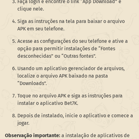
Faça login e encontre o link “App Download” e
clique nele.
Siga as instruções na tela para baixar o arquivo
APK em seu telefone.
Acesse as configurações do seu telefone e ative a
opção para permitir instalações de “Fontes
desconhecidas” ou “Outras fontes”.
Usando um aplicativo gerenciador de arquivos,
localize o arquivo APK baixado na pasta
“Downloads”.
Toque no arquivo APK e siga as instruções para
instalar o aplicativo Bet7K.
Depois de instalado, inicie o aplicativo e comece a
jogar.
Observação importante:
a instalação de aplicativos de