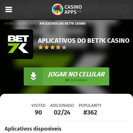
HOME
›
CASINO APPS
›
APLICATIVOS DO BET7K CASINO
APLICATIVOS DO BET7K CASINO
JOGAR NO CELULAR
90
DESCARGAS
VISITED
ADICIONADO
POPULARITY
90
02/24
#362
Aplicativos disponíveis